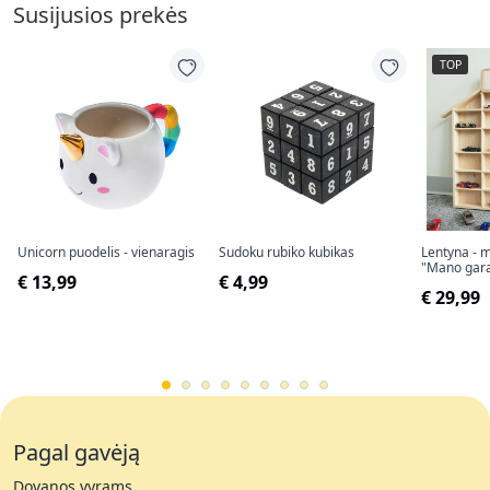
Susijusios prekės
TOP
Unicorn puodelis - vienaragis
Sudoku rubiko kubikas
Lentyna - 
"Mano gar
€ 13,99
€ 4,99
€ 29,99
Pagal gavėją
Dovanos vyrams