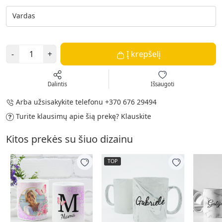
Vardas
-
+
Į krepšelį
Dalintis
Išsaugoti
Arba užsisakykite telefonu
+370 676 29494
Turite klausimų apie šią prekę?
Klauskite
Kitos prekės su šiuo dizainu
TOP