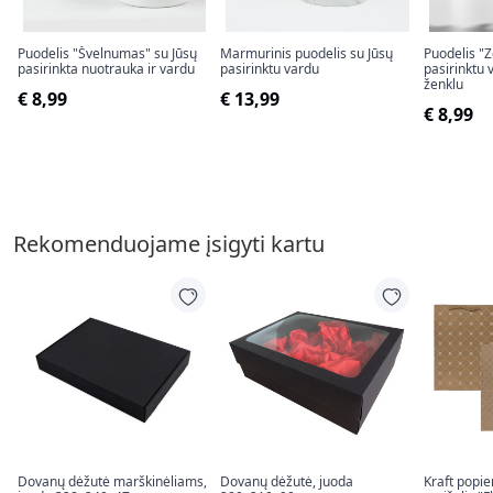
Puodelis "Švelnumas" su Jūsų
Marmurinis puodelis su Jūsų
Puodelis "Z
pasirinkta nuotrauka ir vardu
pasirinktu vardu
pasirinktu 
ženklu
€ 8,99
€ 13,99
€ 8,99
Rekomenduojame įsigyti kartu
Dovanų dėžutė marškinėliams,
Dovanų dėžutė, juoda
Kraft popi