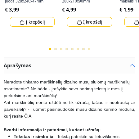
juoda 328x240x47mm
280x210x90mm
maišelis "
(34,5x25x8
€ 3,99
€ 4,99
€ 1,99
Į krepšelį
Į krepšelį
Aprašymas
Neradote tinkamo marškinėlių dizaino mūsų siūlomų marškinėlių
asortimente? Ne bėda - įrašykite savo norimą tekstą ir mes jį
perkelsime ant marškinėlių!
Ant marškinėlių norite uždėti ne tik užrašą, tačiau ir nuotrauką ar
paveikslėlį? - Tuomet pasinaudokite mūsų dizaino kūrimo moduliu,
kurį rasite
ČIA
.
Svarbi informacija ir patarimai, kuriant užrašą:
Tekstas ir simboliai
: Tekstą pateikite su lietuviškomis