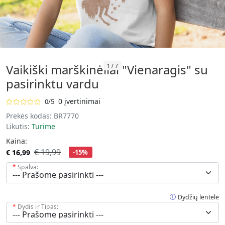
Vaikiški marškinėliai "Vienaragis" su
1
/
7
pasirinktu vardu
0 įvertinimai
0/5
Prekės kodas:
BR7770
Likutis:
Turime
Kaina:
€ 19,99
€ 16,99
-15%
Spalva:
Dydžių lentelė
Dydis ir Tipas: