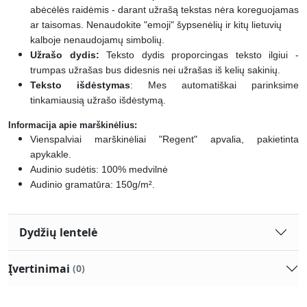
abėcėlės raidėmis - darant užrašą tekstas nėra koreguojamas
ar taisomas. Nenaudokite "emoji" šypsenėlių ir kitų lietuvių
kalboje nenaudojamų simbolių.
Užrašo dydis:
Teksto dydis proporcingas teksto ilgiui -
trumpas užrašas bus didesnis nei užrašas iš kelių sakinių.
Teksto išdėstymas
:
Mes automatiškai parinksime
tinkamiausią užrašo išdėstymą.
Informacija apie marškinėlius:
Vienspalviai marškinėliai "Regent" apvalia, pakietinta
apykakle.
Audinio sudėtis: 100% medvilnė
Audinio gramatūra: 150g/m².
Dydžių lentelė
Įvertinimai
(0)