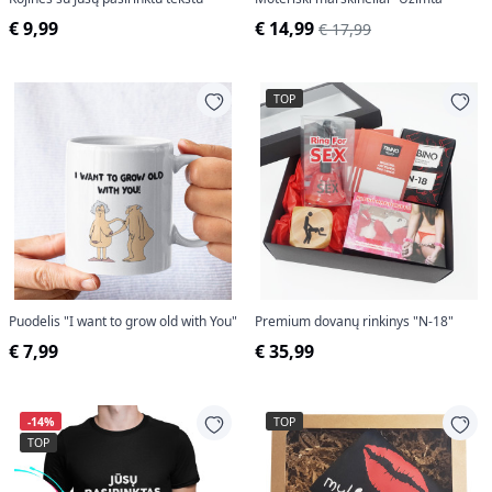
€ 9,99
€ 14,99
€ 17,99
TOP
Puodelis "I want to grow old with You"
Premium dovanų rinkinys "N-18"
€ 7,99
€ 35,99
-14%
TOP
TOP