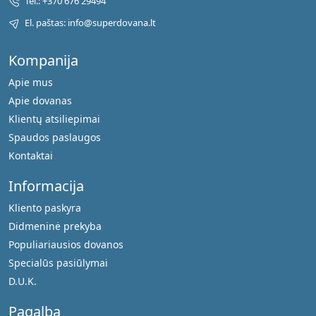
Tel.: +370 676 29494
El. paštas: info@superdovana.lt
Kompanija
Apie mus
Apie dovanas
Klientų atsiliepimai
Spaudos paslaugos
Kontaktai
Informacija
Kliento paskyra
Didmeninė prekyba
Populiariausios dovanos
Specialūs pasiūlymai
D.U.K.
Pagalba