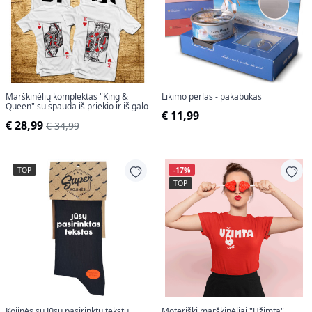
Marškinėlių komplektas "King &
Likimo perlas - pakabukas
Queen" su spauda iš priekio ir iš galo
€ 11,99
€ 28,99
€ 34,99
TOP
-17%
TOP
Kojinės su Jūsų pasirinktu tekstu
Moteriški marškinėliai "Užimta"