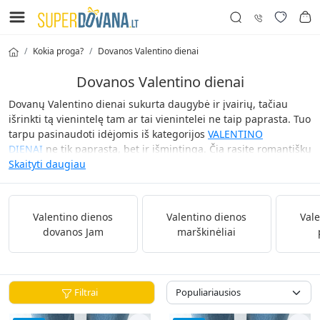
Kokia proga?
Dovanos Valentino dienai
Dovanos Valentino dienai
Dovanų Valentino dienai sukurta daugybė ir įvairių, tačiau
išrinkti tą vienintelę tam ar tai vienintelei ne taip paprasta. Tuo
tarpu pasinaudoti idėjomis iš kategorijos
VALENTINO
DIENAI
ne tik paprasta, bet ir išmintinga. Čia rasite romantiškų
puodelių, pikantiškų apatinių bei šaunių kojinių porų ar kojinių
Skaityti daugiau
komplektų. Visos dovanos su romantikos potekste bei subtiliu
meilės atspalviu.
Valentino dienos
Valentino dienos
Val
dovanos Jam
marškinėliai
Filtrai