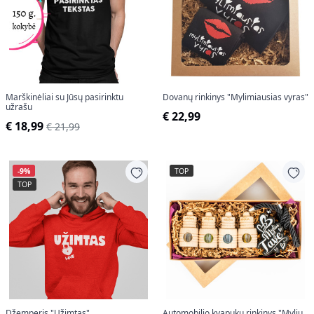
Marškinėliai su Jūsų pasirinktu
Dovanų rinkinys "Mylimiausias vyras"
užrašu
€ 22,99
€ 18,99
€ 21,99
-9%
TOP
TOP
Džemperis "Užimtas"
Automobilio kvapukų rinkinys "Myliu