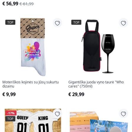
€ 56,99
€ 61,99
TOP
TOP
Moteriškos kojinės su Jūsų sukurtu
Gigantiška juoda vyno taurė "Who
dizainu
cares" (750ml)
€ 9,99
€ 29,99
-17%
TOP