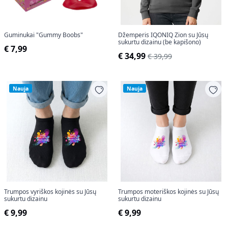
Guminukai "Gummy Boobs"
Džemperis IQONIQ Zion su Jūsų
sukurtu dizainu (be kapišono)
€ 7,99
€ 34,99
€ 39,99
Nauja
Nauja
Trumpos vyriškos kojinės su Jūsų
Trumpos moteriškos kojinės su Jūsų
sukurtu dizainu
sukurtu dizainu
€ 9,99
€ 9,99