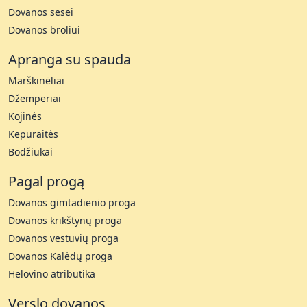
Dovanos sesei
Dovanos broliui
Apranga su spauda
Marškinėliai
Džemperiai
Kojinės
Kepuraitės
Bodžiukai
Pagal progą
Dovanos gimtadienio proga
Dovanos krikštynų proga
Dovanos vestuvių proga
Dovanos Kalėdų proga
Helovino atributika
Verslo dovanos