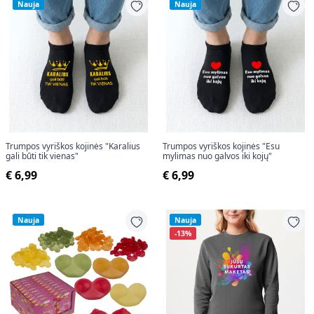
Nauja
Nauja
Trumpos vyriškos kojinės "Karalius
Trumpos vyriškos kojinės "Esu
gali būti tik vienas"
mylimas nuo galvos iki kojų"
€ 6,99
€ 6,99
Nauja
Nauja
-13%