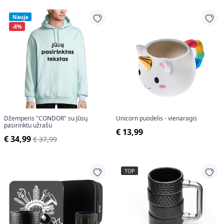
Nauja
-8%
Džemperis "CONDOR" su Jūsų
Unicorn puodelis - vienaragis
pasirinktu užrašu
€ 13,99
€ 34,99
€ 37,99
TOP