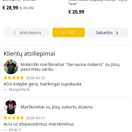
Tave"
€ 28,99
€ 31,99
€ 20,99
Ankstesnis
1 / 37
Sekantis
Klientų atsiliepimai
Moteriški marškinėliai "Geriausia moteris" su Jūsų
pasirinktu vardu
2026-03-25
Ačiū.Kokybė gera. tvarkingai supokuota
Margarita N.
Marškinėliai su Jūsų sukurtu dizainu
2026-03-11
Aciu uz atspausdintus marskinelius
Jonas S.