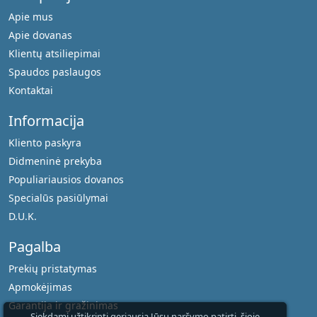
Apie mus
Apie dovanas
Klientų atsiliepimai
Spaudos paslaugos
Kontaktai
Informacija
Kliento paskyra
Didmeninė prekyba
Populiariausios dovanos
Specialūs pasiūlymai
D.U.K.
Pagalba
Prekių pristatymas
Apmokėjimas
Garantija ir gražinimas
Siekdami užtikrinti geriausią Jūsų naršymo patirtį, šioje