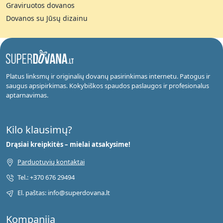
Graviruotos dovanos
Dovanos su Jūsų dizainu
Platus linksmų ir originalių dovanų pasirinkimas internetu. Patogus ir
saugus apsipirkimas. Kokybiškos spaudos paslaugos ir profesionalus
aptarnavimas.
Kilo klausimų?
Drąsiai kreipkitės – mielai atsakysime!
Parduotuvių kontaktai
Tel.: +370 676 29494
El. paštas: info@superdovana.lt
Kompanija