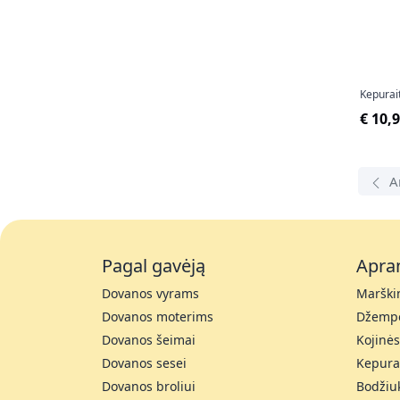
Kepurai
€ 10,
A
Pagal gavėją
Apra
Dovanos vyrams
Marškin
Dovanos moterims
Džempe
Dovanos šeimai
Kojinės
Dovanos sesei
Kepura
Dovanos broliui
Bodžiu