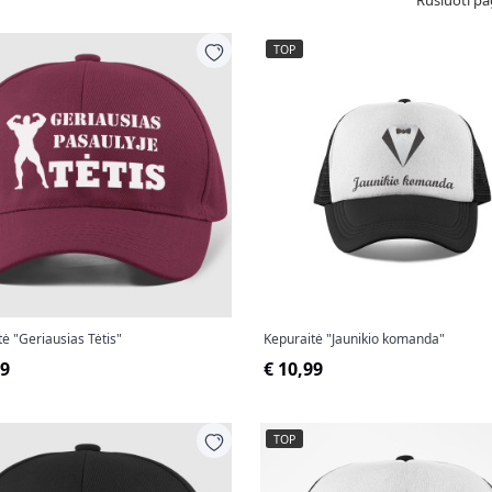
Rūšiuoti pa
TOP
ė "Geriausias Tėtis"
Kepuraitė "Jaunikio komanda"
99
€ 10,99
TOP