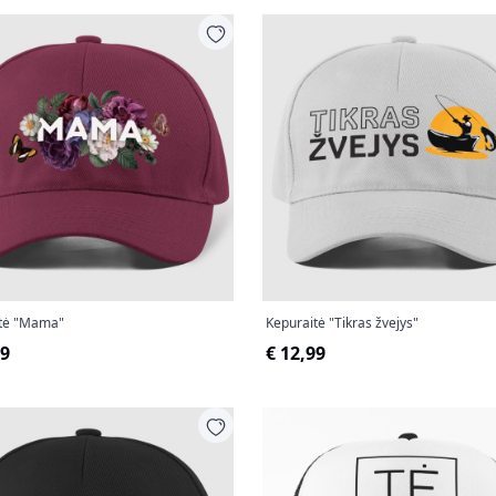
itė "Mama"
Kepuraitė "Tikras žvejys"
99
€ 12,99