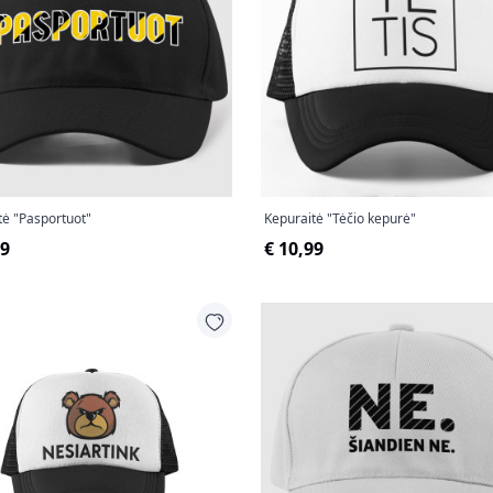
tė "Pasportuot"
Kepuraitė "Tėčio kepurė"
99
€ 10,99