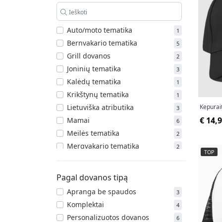
Auto/moto tematika
1
Bernvakario tematika
5
Grill dovanos
2
Joninių tematika
3
Kalėdų tematika
1
Krikštynų tematika
1
Kepurait
Lietuviška atributika
3
€ 14,
Mamai
6
Meilės tematika
2
Mergvakario tematika
2
TOP
Šeimai
2
Seneliams
2
Pagal dovanos tipą
Susikurk savo dizainą
2
Apranga be spaudos
3
Tėčiui
11
Komplektai
4
Vestuvių tematika
3
Personalizuotos dovanos
6