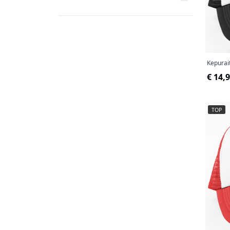
Žvejybos tematika
14
Kepurait
€ 14,
TOP