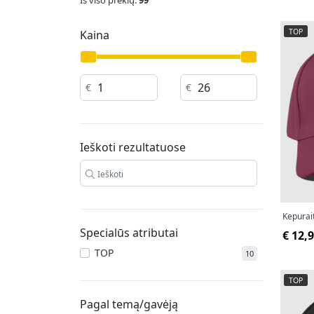
Iš viso prekių:
99
TOP
Kaina
€
€
Ieškoti rezultatuose
Kepurait
Specialūs atributai
€ 12,
TOP
10
TOP
Pagal temą/gavėją