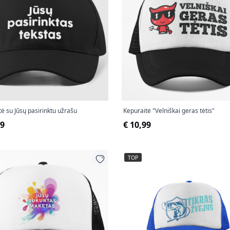
ė su Jūsų pasirinktu užrašu
Kepuraitė "Velniškai geras tėtis"
99
€ 10,99
TOP