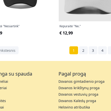
tė "Nesiartink"
Kepuraitė "Ne."
99
€ 12,99
nkstesnis
1
2
3
4
nga su spauda
Pagal progą
ėliai
Dovanos gimtadienio proga
riai
Dovanos krikštynų proga
Dovanos vestuvių proga
itės
Dovanos Kalėdų proga
kai
Helovino atributika