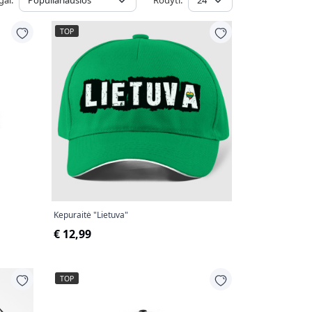
gal:
Rodyti:
TOP
Kepuraitė "Lietuva"
€ 12,99
TOP