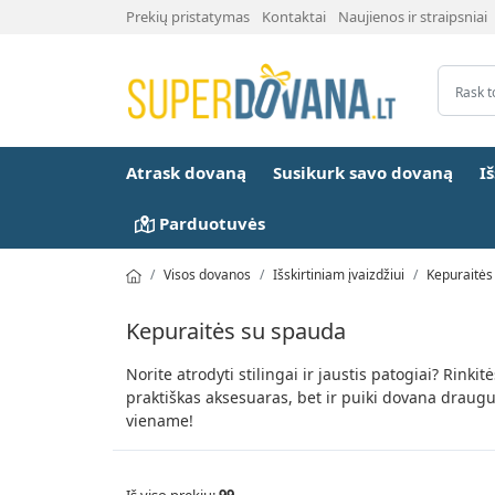
Prekių pristatymas
Kontaktai
Naujienos ir straipsniai
Atrask dovaną
Susikurk savo dovaną
I
Parduotuvės
Visos dovanos
Išskirtiniam įvaizdžiui
Kepuraitės
Kepuraitės su spauda
Norite atrodyti stilingai ir jaustis patogiai? Rinki
praktiškas aksesuaras, bet ir puiki dovana draugu
viename!