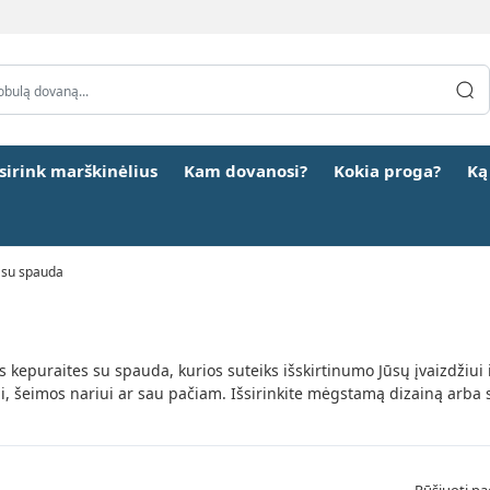
šsirink marškinėlius
Kam dovanosi?
Kokia proga?
Ką
 su spauda
tės kepuraites su spauda, kurios suteiks išskirtinumo Jūsų įvaizdžiui
i, šeimos nariui ar sau pačiam. Išsirinkite mėgstamą dizainą arba s