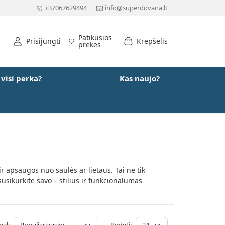
+37067629494
info@superdovana.lt
Patikusios
Prisijungti
Krepšelis
prekės
 visi perka?
Kas naujo?
 ir apsaugos nuo saulės ar lietaus. Tai ne tik
usikurkite savo – stilius ir funkcionalumas