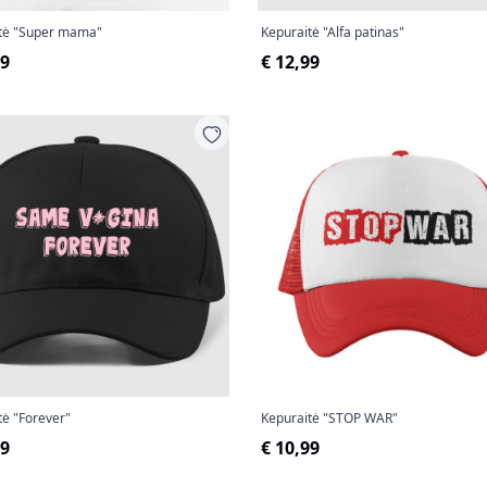
tė "Super mama"
Kepuraitė "Alfa patinas"
99
€ 12,99
tė "Forever"
Kepuraitė "STOP WAR"
99
€ 10,99