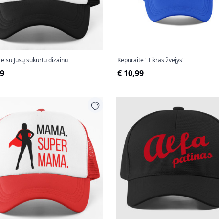
ė su Jūsų sukurtu dizainu
Kepuraitė "Tikras žvejys"
99
€ 10,99