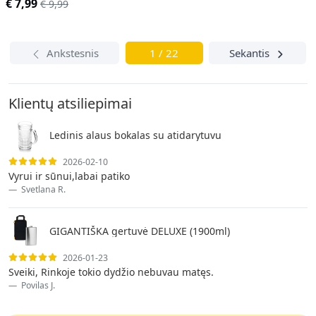
€ 7,99
€ 9,99
Ankstesnis
1 / 22
Sekantis
Klientų atsiliepimai
Ledinis alaus bokalas su atidarytuvu
2026-02-10
Vyrui ir sūnui,labai patiko
Svetlana R.
GIGANTIŠKA gertuvė DELUXE (1900ml)
2026-01-23
Sveiki, Rinkoje tokio dydžio nebuvau matęs.
Povilas J.