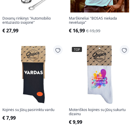
Dovanų rinkinys "Automobilio
Marškinėliai "BOSAS niekada
entuziasto svajonė"
nevėluoja"
€ 27,99
€ 16,99
€ 19,99
TOP
Kojinės su Jūsų pasirinktu vardu
Moteriškos kojinės su Jūsų sukurtu
dizainu
€ 7,99
€ 9,99