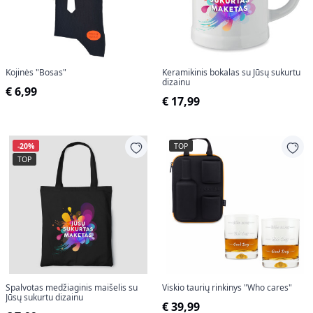
Kojinės "Bosas"
Keramikinis bokalas su Jūsų sukurtu
dizainu
€ 6,99
€ 17,99
-20%
TOP
TOP
Spalvotas medžiaginis maišelis su
Viskio taurių rinkinys "Who cares"
Jūsų sukurtu dizainu
€ 39,99