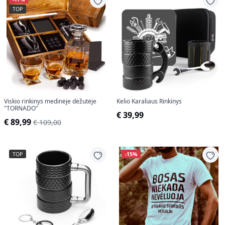
TOP
Viskio rinkinys medinėje dėžutėje
Kelio Karaliaus Rinkinys
"TORNADO"
€ 39,99
€ 89,99
€ 109,00
TOP
-15%