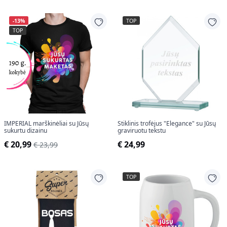
-13%
TOP
TOP
IMPERIAL marškinėliai su Jūsų
Stiklinis trofėjus "Elegance" su Jūsų
sukurtu dizainu
graviruotu tekstu
€ 20,99
€ 24,99
€ 23,99
TOP