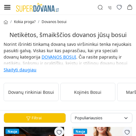
Kokia proga?
Dovanos bosui
Netikėtos, šmaikščios dovanos jūsų bosui
Norint išrinkti tinkamą dovaną savo viršininkui tenka nejuokais
pasukti galvą. Viskas kur kas paprasčiau, kai yra speciali
dovanų kategorija
DOVANOS BOSUI
. Čia rasite paprastų ir
netikėtų, linksmų ir praktiškų, keistų ir stilingų dovanų bosui
idėjų. Pasirinkus vieną iš šių dovanų neturėtų susiklostyti
Skaityti daugiau
nepatogi situacija, kuomet padovanojamas daiktas, kurį
žmogus jau turi. Nes visos dovanos čia unikalios.
Dovanų rinkiniai Bosui
Kojinės Bosui
Marš
Filtrai
Nauja
Nauja