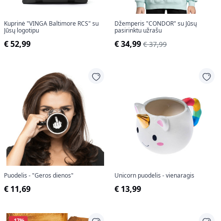
Kuprinė "VINGA Baltimore RCS" su
Džemperis "CONDOR" su Jūsų
Jūsų logotipu
pasirinktu užrašu
€ 52,99
€ 34,99
€ 37,99
Puodelis - "Geros dienos"
Unicorn puodelis - vienaragis
€ 11,69
€ 13,99
-17%