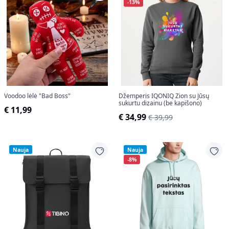
-13%
Voodoo lėlė "Bad Boss"
Džemperis IQONIQ Zion su Jūsų
sukurtu dizainu (be kapišono)
€ 11,99
€ 34,99
€ 39,99
Nauja
Nauja
-8%