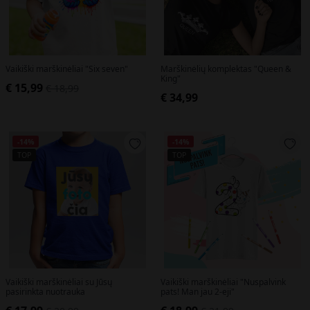
Vaikiški marškinėliai "Six seven"
Marškinėlių komplektas "Queen &
King"
€ 15,99
€ 18,99
€ 34,99
-14%
-14%
TOP
TOP
Vaikiški marškinėliai su Jūsų
Vaikiški marškinėliai "Nuspalvink
pasirinkta nuotrauka
pats! Man jau 2-eji"