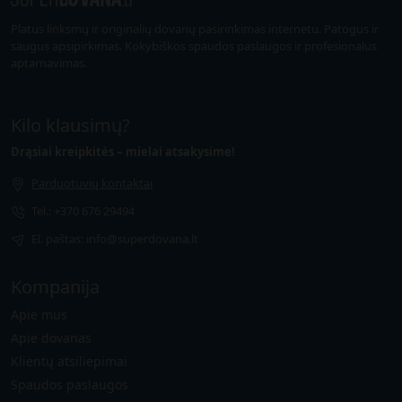
Platus linksmų ir originalių dovanų pasirinkimas internetu. Patogus ir
saugus apsipirkimas. Kokybiškos spaudos paslaugos ir profesionalus
aptarnavimas.
Kilo klausimų?
Drąsiai kreipkitės – mielai atsakysime!
Parduotuvių kontaktai
Tel.: +370 676 29494
El. paštas: info@superdovana.lt
Kompanija
Apie mus
Apie dovanas
Klientų atsiliepimai
Spaudos paslaugos