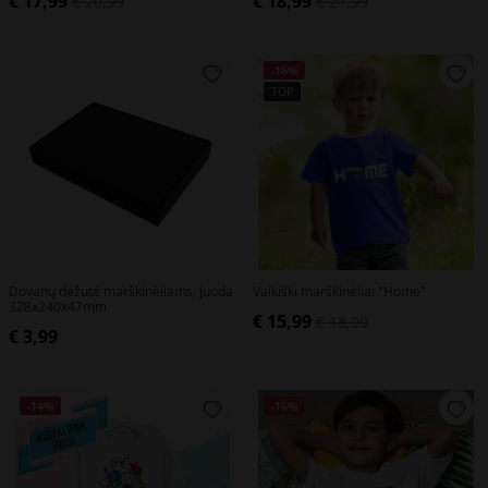
€ 17,99
€ 18,99
€ 20,99
€ 21,99
-16%
TOP
Dovanų dėžutė marškinėliams, juoda
Vaikiški marškinėliai "Home"
328x240x47mm
€ 15,99
€ 18,99
€ 3,99
-14%
-16%