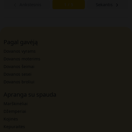
Ankstesnis
1 / 5
Sekantis
Pagal gavėją
Dovanos vyrams
Dovanos moterims
Dovanos šeimai
Dovanos sesei
Dovanos broliui
Apranga su spauda
Marškinėliai
Džemperiai
Kojinės
Kepuraitės