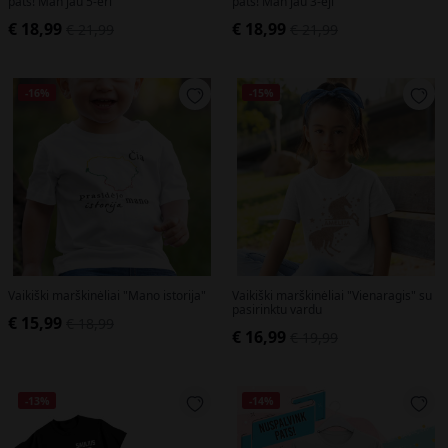
pats! Man jau 5-eri"
pats! Man jau 3-eji"
€ 18,99
€ 18,99
€ 21,99
€ 21,99
-16%
-15%
Vaikiški marškinėliai "Mano istorija"
Vaikiški marškinėliai "Vienaragis" su
pasirinktu vardu
€ 15,99
€ 18,99
€ 16,99
€ 19,99
-13%
-14%