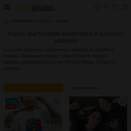
Marškinėliai su užrašu
Vaikiški
Puikūs marškinėliai linksmiems ir judriems
vaikams
Čia rasite originalius marškinėlius Vaikams su išskirtiniu
dizainu. Kiekvienam žmogui smagu išsiskirti minioje.
Garantuojame aukščiausią marškinėlių kokybę, kruopščią
gamybą.
Filtrai
Nauja
-16%