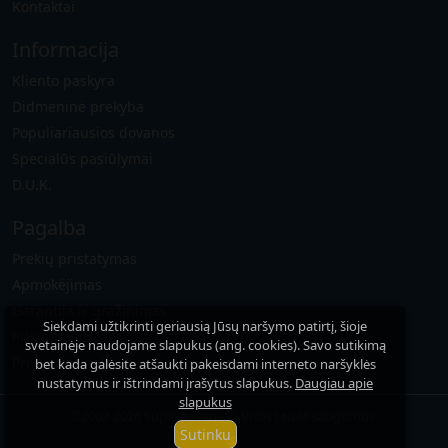
Kontaktai
Informacija
Kliento paskyra
Didmeninė prekyba
Populiariausios dovanos
Specialūs pasiūlymai
D.U.K.
Pagalba
Prekių pristatymas
Apmokėjimas
Garantija ir gražinimas
Siekdami užtikrinti geriausią Jūsų naršymo patirtį, šioje
Pirkimo taisyklės
svetainėje naudojame slapukus (ang. cookies). Savo sutikimą
Privatumo politika
bet kada galėsite atšaukti pakeisdami interneto naršyklės
nustatymus ir ištrindami įrašytus slapukus.
Daugiau apie
slapukus
©2009-2026 Superdovana.lt. Visos teisės saugomos.