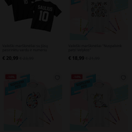
Vaikiški marškinėliai su Jūsų
Vaikiški marškinėliai "Nuspalvink
pasirinktu vardu ir numeriu
pats! Velykos"
€ 20,99
€ 18,99
€ 23,99
€ 21,99
-14%
-14%