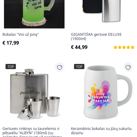
Bokalas "Visi už Joną"
GIGANTIŠKA gertuvė DELUXE
(1900ml)
€ 17,99
€ 44,99
TOP
TOP
Gertuvės rinkinys su taurelėmis ir
Keramikinis bokalas su Jūsų sukurtu
piltuvėliu "ALBYN" (180ml) (su
dizainu