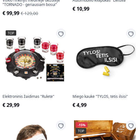
Viskio rinkinys medinėje dėžutėje
Automobilio kvapukas "Lietuva"
"TORNADO - geriausiam bosui"
€ 10,99
€ 99,99
€ 129,00
TOP
Elektroninis žaidimas "Ruletė"
Miego kaukė "TYLOS, tėtis ilsisi"
€ 29,99
€ 4,99
-15%
TOP