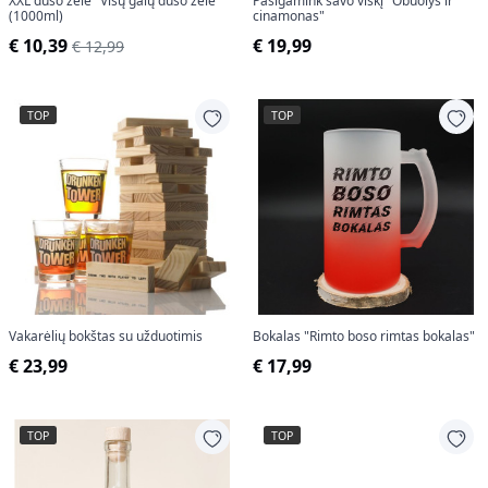
XXL dušo želė "Visų galų dušo želė"
Pasigamink savo viskį "Obuolys ir
(1000ml)
cinamonas"
€ 10,39
€ 19,99
€ 12,99
TOP
TOP
Vakarėlių bokštas su užduotimis
Bokalas "Rimto boso rimtas bokalas"
€ 23,99
€ 17,99
TOP
TOP