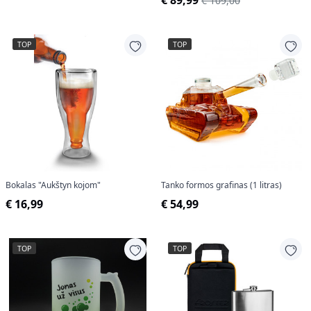
€ 89,99
€ 109,00
TOP
TOP
Bokalas "Aukštyn kojom"
Tanko formos grafinas (1 litras)
€ 16,99
€ 54,99
TOP
TOP