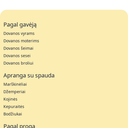
Pagal gavėją
Dovanos vyrams
Dovanos moterims
Dovanos šeimai
Dovanos sesei
Dovanos broliui
Apranga su spauda
Marškinėliai
Džemperiai
Kojinės
Kepuraitės
Bodžiukai
Pagal progą