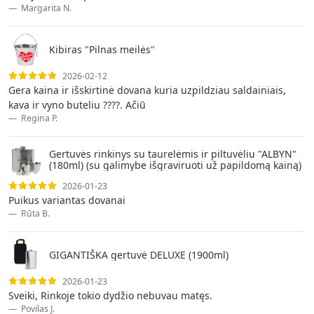
Margarita N.
Kibiras "Pilnas meilės"
2026-02-12
Gera kaina ir išskirtinė dovana kuria uzpildziau saldainiais,
kava ir vyno buteliu ????. Ačiū
Regina P.
Gertuvės rinkinys su taurelėmis ir piltuvėliu "ALBYN"
(180ml) (su galimybe išgraviruoti už papildomą kainą)
2026-01-23
Puikus variantas dovanai
Rūta B.
GIGANTIŠKA gertuvė DELUXE (1900ml)
2026-01-23
Sveiki, Rinkoje tokio dydžio nebuvau matęs.
Povilas J.