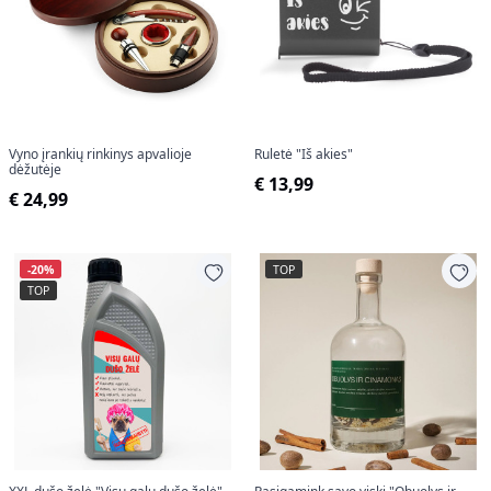
Vyno įrankių rinkinys apvalioje
Ruletė "Iš akies"
dėžutėje
€ 13,99
€ 24,99
-20%
TOP
TOP