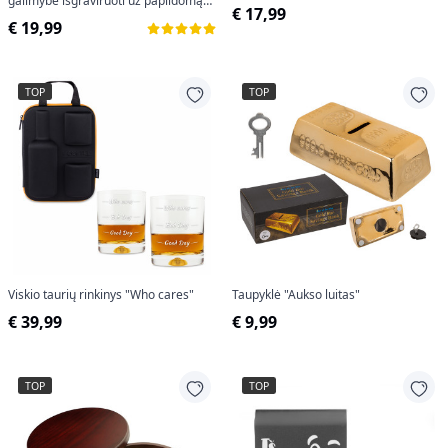
galimybe išgraviruoti už papildomą
€ 17,99
kainą)
€ 19,99
TOP
TOP
Viskio taurių rinkinys "Who cares"
Taupyklė "Aukso luitas"
€ 39,99
€ 9,99
TOP
TOP