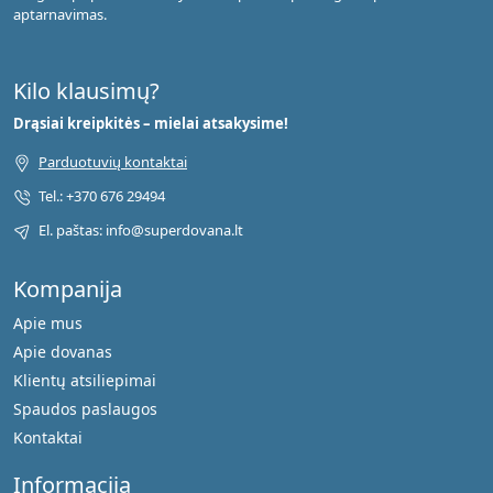
aptarnavimas.
Kilo klausimų?
Drąsiai kreipkitės – mielai atsakysime!
Parduotuvių kontaktai
Tel.: +370 676 29494
El. paštas: info@superdovana.lt
Kompanija
Apie mus
Apie dovanas
Klientų atsiliepimai
Spaudos paslaugos
Kontaktai
Informacija