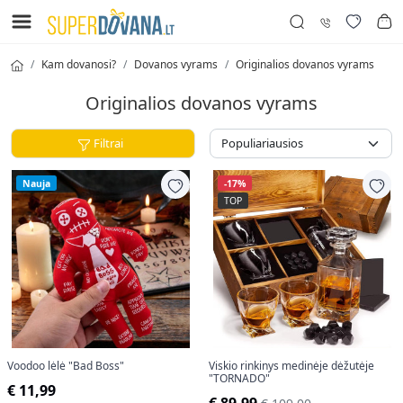
Kam dovanosi?
Dovanos vyrams
Originalios dovanos vyrams
Originalios dovanos vyrams
Filtrai
Nauja
-17%
TOP
Voodoo lėlė "Bad Boss"
Viskio rinkinys medinėje dėžutėje
"TORNADO"
€ 11,99