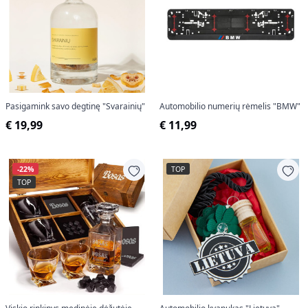
Pasigamink savo degtinę "Svarainių"
Automobilio numerių rėmelis "BMW"
€ 19,99
€ 11,99
-22%
TOP
TOP