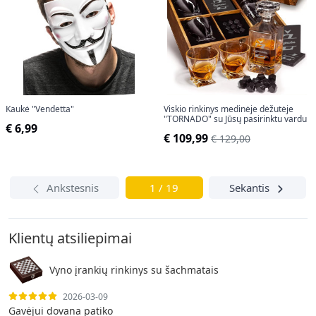
Kaukė "Vendetta"
Viskio rinkinys medinėje dėžutėje
"TORNADO" su Jūsų pasirinktu vardu
€ 6,99
€ 109,99
€ 129,00
Ankstesnis
1 / 19
Sekantis
Klientų atsiliepimai
Vyno įrankių rinkinys su šachmatais
2026-03-09
Gavėjui dovana patiko