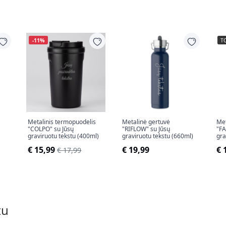
-11%
T
Metalinis termopuodelis
Metalinė gertuvė
Met
"COLPO" su Jūsų
"RIFLOW" su Jūsų
"FA
graviruotu tekstu (400ml)
graviruotu tekstu (660ml)
gra
€ 15,99
€ 19,99
€ 
€ 17,99
tu