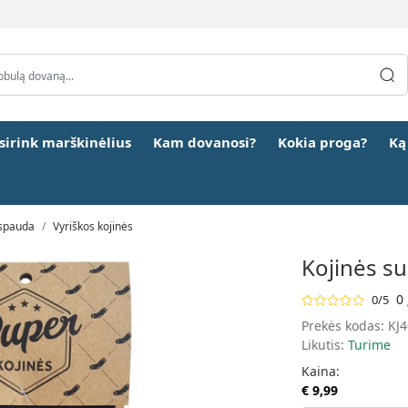
šsirink marškinėlius
Kam dovanosi?
Kokia proga?
Ką
 spauda
Vyriškos kojinės
Kojinės su
0 
0/5
Prekės kodas:
KJ
Likutis:
Turime
Kaina:
€ 9,99