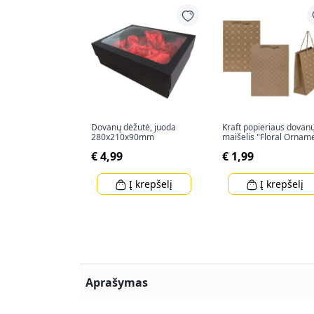
Dovanų dėžutė, juoda
Kraft popieriaus dovan
280x210x90mm
maišelis "Floral Ornam
(34,5x25x8cm)
€ 4,99
€ 1,99
Į krepšelį
Į krepšelį
Aprašymas