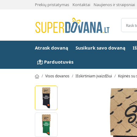
Prekių pristatymas
Kontaktai
Naujienos ir straipsniai
Atrask dovaną
Susikurk savo dovaną
I
Parduotuvės
Visos dovanos
Išskirtiniam įvaizdžiui
Kojinės su