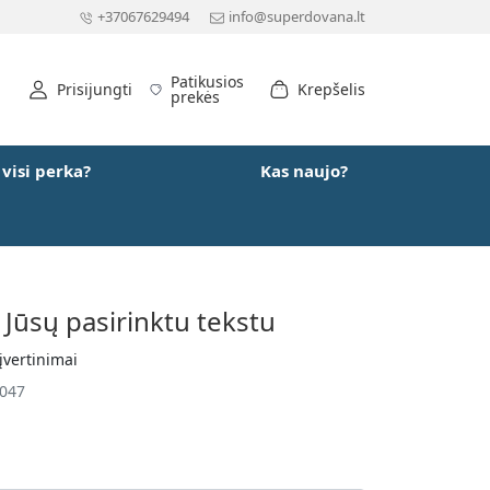
+37067629494
info@superdovana.lt
Patikusios
Prisijungti
Krepšelis
prekės
 visi perka?
Kas naujo?
 Jūsų pasirinktu tekstu
įvertinimai
4047