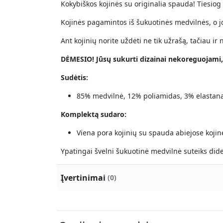
Kokybiškos kojinės su originalia spauda! Tiesiog
Kojinės pagamintos iš šukuotinės medvilnės, o j
Ant kojinių norite uždėti ne tik užrašą, tačiau 
DĖMESIO! Jūsų sukurti dizainai nekoreguojami,
Sudėtis:
85% medvilnė, 12% poliamidas, 3% elastana
Komplektą sudaro:
Viena pora kojinių su spauda abiejose kojin
Ypatingai švelni šukuotinė medvilnė suteiks dide
Įvertinimai
(0)