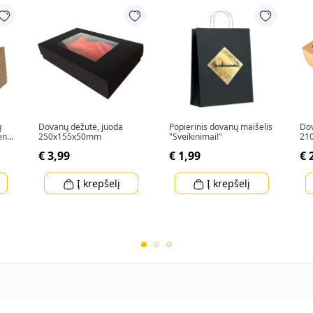
ų
Dovanų dėžutė, juoda
Popierinis dovanų maišelis
Dov
ent"
250x155x50mm
"Sveikinimai!"
21
€ 3,99
€ 1,99
€ 
Į krepšelį
Į krepšelį