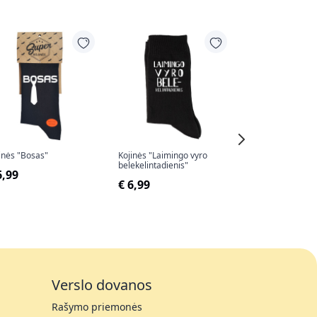
inės "Bosas"
Kojinės "Laimingo vyro
Kojinės "Geriausi
belekelintadienis"
Tėtis"
6,99
€ 6,99
€ 6,99
Verslo dovanos
Rašymo priemonės