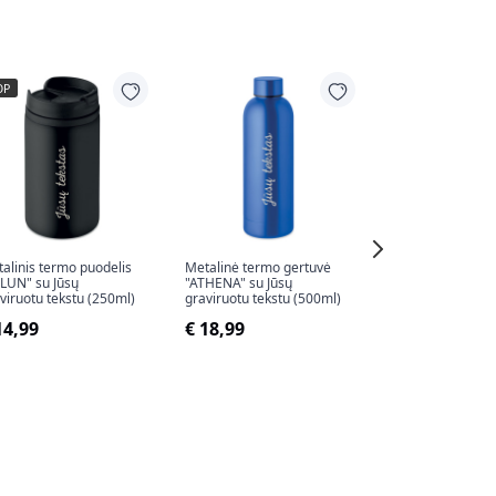
OP
alinis termo puodelis
Metalinė termo gertuvė
Stačiakampė me
LUN" su Jūsų
"ATHENA" su Jūsų
pjaustymo lentel
viruotu tekstu (250ml)
graviruotu tekstu (500ml)
pasirinktu tekstu
14,99
€ 18,99
€ 15,50