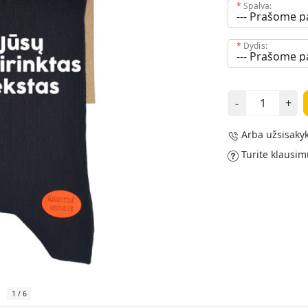
Spalva:
Dydis:
-
+
Arba užsisakyk
Turite klausim
1
/
6