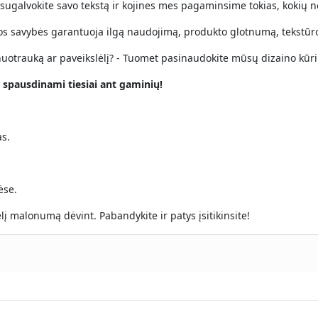
 sugalvokite savo tekstą ir kojines mes pagaminsime tokias, kokių 
os savybės garantuoja ilgą naudojimą, produkto glotnumą, tekstūro
ir nuotrauką ar paveikslėlį? - Tuomet pasinaudokite mūsų dizaino kūr
 spausdinami tiesiai ant gaminių!
s.
ėse.
lį malonumą dėvint. Pabandykite ir patys įsitikinsite!