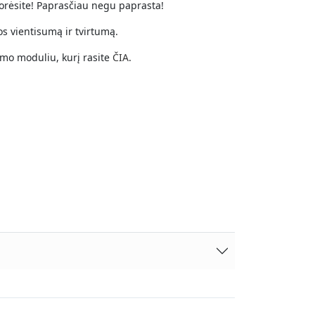
norėsite! Paprasčiau negu paprasta!
s vientisumą ir tvirtumą.
imo moduliu, kurį rasite
ČIA
.