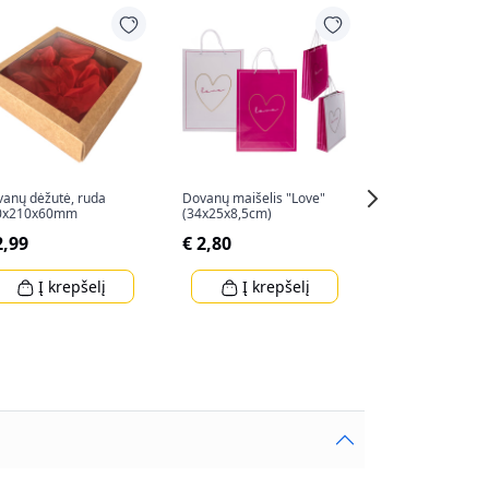
-50%
anų dėžutė, ruda
Dovanų maišelis "Love"
"LINDT LINDOR" 
0x210x60mm
(34x25x8,5cm)
62g
2,99
€ 2,80
€ 2,99
€ 5,99
Į krepšelį
Į krepšelį
Į krep