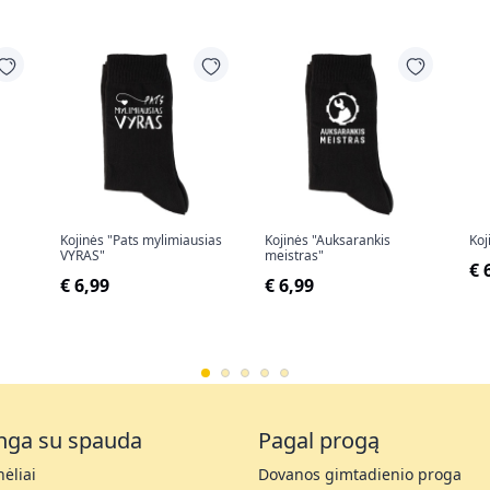
Kojinės "Pats mylimiausias
Kojinės "Auksarankis
Koj
VYRAS"
meistras"
€ 
€ 6,99
€ 6,99
nga su spauda
Pagal progą
ėliai
Dovanos gimtadienio proga