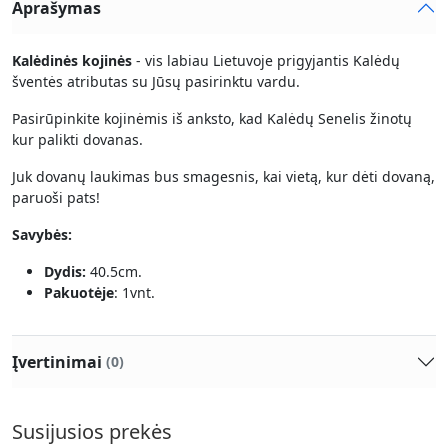
Aprašymas
Kalėdinės kojinės
- vis labiau Lietuvoje prigyjantis Kalėdų
šventės atributas su Jūsų pasirinktu vardu.
Pasirūpinkite kojinėmis iš anksto, kad Kalėdų Senelis žinotų
kur palikti dovanas.
Juk dovanų laukimas bus smagesnis, kai vietą, kur dėti dovaną,
paruoši pats!
Savybės:
Dydis:
40.5cm.
Pakuotėje
: 1vnt.
Įvertinimai
(0)
Susijusios prekės