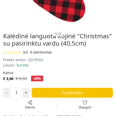
Kalėdinė languota kojinė "Christmas"
1
/
2
su pasirinktu vardu (40,5cm)
0 įvertinimai
0/5
Prekės kodas:
GD78560
Likutis:
Turime
Kaina:
€ 6,50
€ 3,90
-40%
-
+
Customize
Dalintis
Išsaugoti