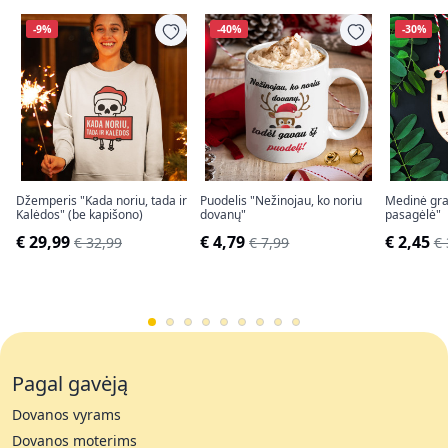
-9%
-40%
-30%
Džemperis "Kada noriu, tada ir
Puodelis "Nežinojau, ko noriu
Medinė gra
Kalėdos" (be kapišono)
dovanų"
pasagėlė"
€ 29,99
€ 4,79
€ 2,45
€ 32,99
€ 7,99
€ 
Pagal gavėją
Dovanos vyrams
Dovanos moterims