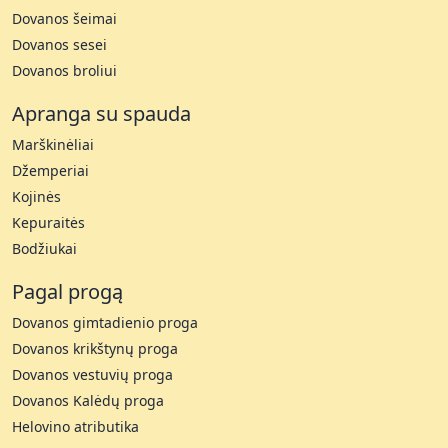
Dovanos šeimai
Dovanos sesei
Dovanos broliui
Apranga su spauda
Marškinėliai
Džemperiai
Kojinės
Kepuraitės
Bodžiukai
Pagal progą
Dovanos gimtadienio proga
Dovanos krikštynų proga
Dovanos vestuvių proga
Dovanos Kalėdų proga
Helovino atributika