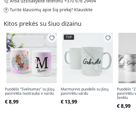
Arba užsisakykite telefonu
+370 676 29494
Turite klausimų apie šią prekę?
Klauskite
Kitos prekės su šiuo dizainu
TOP
Puodelis "Švelnumas" su Jūsų
Marmurinis puodelis su Jūsų
Puodelis "Z
pasirinkta nuotrauka ir vardu
pasirinktu vardu
pasirinktu 
ženklu
€ 8,99
€ 13,99
€ 8,99