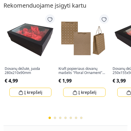
Rekomenduojame įsigyti kartu
Dovanų dėžutė, juoda
Kraft popieriaus dovanų
Dovanų dėž
280x210x90mm
maišelis "Floral Ornament"
250x155x
(34,5x25x8cm)
€ 4,99
€ 1,99
€ 3,99
Į krepšelį
Į krepšelį