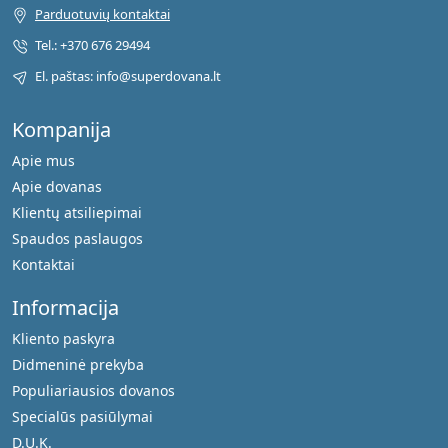
Parduotuvių kontaktai
Tel.: +370 676 29494
El. paštas: info@superdovana.lt
Kompanija
Apie mus
Apie dovanas
Klientų atsiliepimai
Spaudos paslaugos
Kontaktai
Informacija
Kliento paskyra
Didmeninė prekyba
Populiariausios dovanos
Specialūs pasiūlymai
D.U.K.