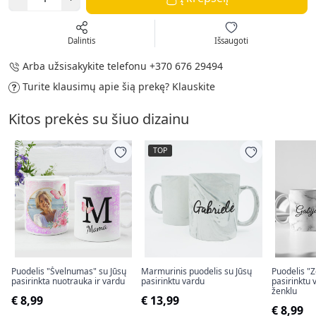
Dalintis
Išsaugoti
Arba užsisakykite telefonu
+370 676 29494
Turite klausimų apie šią prekę?
Klauskite
Kitos prekės su šiuo dizainu
TOP
Puodelis "Švelnumas" su Jūsų
Marmurinis puodelis su Jūsų
Puodelis "Z
pasirinkta nuotrauka ir vardu
pasirinktu vardu
pasirinktu 
ženklu
€ 8,99
€ 13,99
€ 8,99