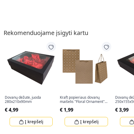
Rekomenduojame įsigyti kartu
Dovanų dėžutė, juoda
Kraft popieriaus dovanų
Dovanų dėž
280x210x90mm
maišelis "Floral Ornament"
250x155x
(34,5x25x8cm)
€ 4,99
€ 1,99
€ 3,99
Į krepšelį
Į krepšelį