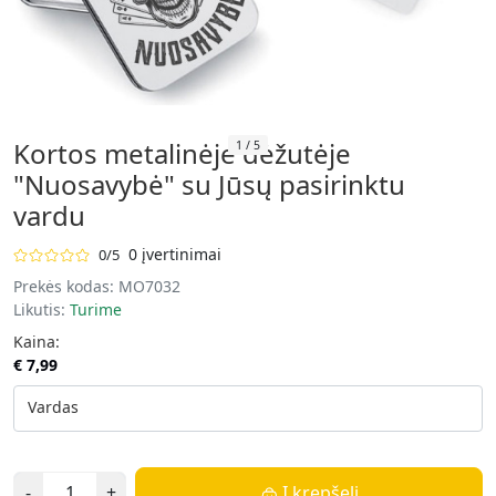
Kortos metalinėje dėžutėje
1
/
5
"Nuosavybė" su Jūsų pasirinktu
vardu
0 įvertinimai
0/5
Prekės kodas:
MO7032
Likutis:
Turime
Kaina:
€ 7,99
Vardas
-
+
Į krepšelį