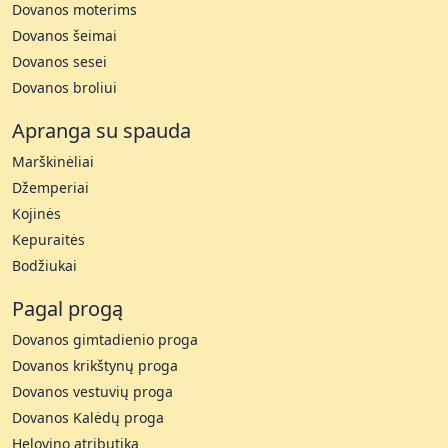
Dovanos moterims
Dovanos šeimai
Dovanos sesei
Dovanos broliui
Apranga su spauda
Marškinėliai
Džemperiai
Kojinės
Kepuraitės
Bodžiukai
Pagal progą
Dovanos gimtadienio proga
Dovanos krikštynų proga
Dovanos vestuvių proga
Dovanos Kalėdų proga
Helovino atributika