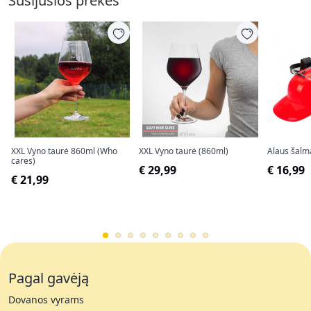
Susijusios prekės
XXL Vyno taurė 860ml (Who
XXL Vyno taurė (860ml)
Alaus šalm
cares)
€ 29,99
€ 16,99
€ 21,99
Pagal gavėją
Dovanos vyrams