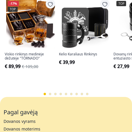
-17%
TOP
TOP
Viskio rinkinys medinėje
Kelio Karaliaus Rinkinys
Dovanų rin
dėžutėje "TORNADO"
entuziasto 
€ 39,99
€ 89,99
€ 27,99
€ 109,00
Pagal gavėją
Dovanos vyrams
Dovanos moterims