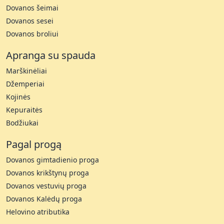
Dovanos šeimai
Dovanos sesei
Dovanos broliui
Apranga su spauda
Marškinėliai
Džemperiai
Kojinės
Kepuraitės
Bodžiukai
Pagal progą
Dovanos gimtadienio proga
Dovanos krikštynų proga
Dovanos vestuvių proga
Dovanos Kalėdų proga
Helovino atributika