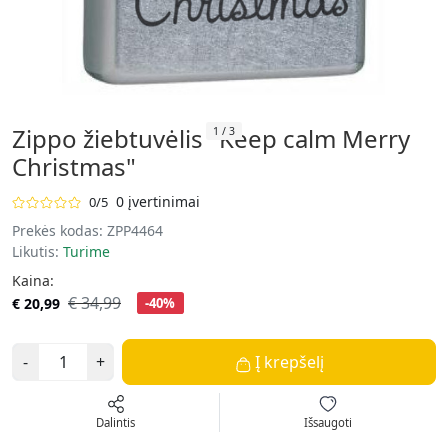
Zippo žiebtuvėlis "Keep calm Merry
1
/
3
Christmas"
0 įvertinimai
0/5
Prekės kodas:
ZPP4464
Likutis:
Turime
Kaina:
€ 34,99
€ 20,99
-40%
-
+
Į krepšelį
Dalintis
Išsaugoti