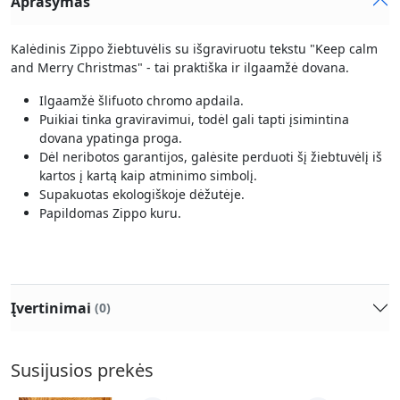
Aprašymas
Kalėdinis Zippo žiebtuvėlis su išgraviruotu tekstu "Keep calm
and Merry Christmas" - tai praktiška ir ilgaamžė dovana.
Ilgaamžė šlifuoto chromo apdaila.
Puikiai tinka graviravimui, todėl gali tapti įsimintina
dovana ypatinga proga.
Dėl neribotos garantijos, galėsite perduoti šį žiebtuvėlį iš
kartos į kartą kaip atminimo simbolį.
Supakuotas ekologiškoje dėžutėje.
Papildomas Zippo kuru.
Įvertinimai
(0)
Susijusios prekės