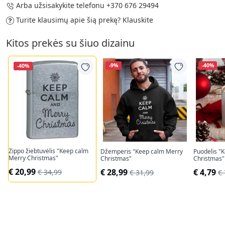
Arba užsisakykite telefonu
+370 676 29494
Turite klausimų apie šią prekę?
Klauskite
Kitos prekės su šiuo dizainu
-9%
-40%
-40%
Zippo žiebtuvėlis "Keep calm
Džemperis "Keep calm Merry
Puodelis "
Merry Christmas"
Christmas"
Christmas"
€ 20,99
€ 28,99
€ 4,79
€ 34,99
€ 31,99
€ 