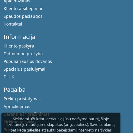
Apie dovanas
Klientų atsiliepimai
Spaudos paslaugos
Kontaktai
Informacija
Kliento paskyra
Didmeninė prekyba
Populiariausios dovanos
Specialūs pasiūlymai
D.U.K.
Pagalba
Prekių pristatymas
Apmokėjimas
Garantija ir gražinimas
Siekdami užtikrinti geriausią Jūsų naršymo patirtį, šioje
Pirkimo taisyklės
svetainėje naudojame slapukus (ang. cookies). Savo sutikimą
Privatumo politika
bet kada galėsite atšaukti pakeisdami interneto naršyklės