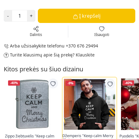
-
+
Į krepšelį
Dalintis
Išsaugoti
Arba užsisakykite telefonu
+370 676 29494
Turite klausimų apie šią prekę?
Klauskite
Kitos prekės su šiuo dizainu
-40%
-40%
-9%
Džemperis "Keep calm Merry
Zippo žiebtuvėlis "Keep calm
Puodelis "