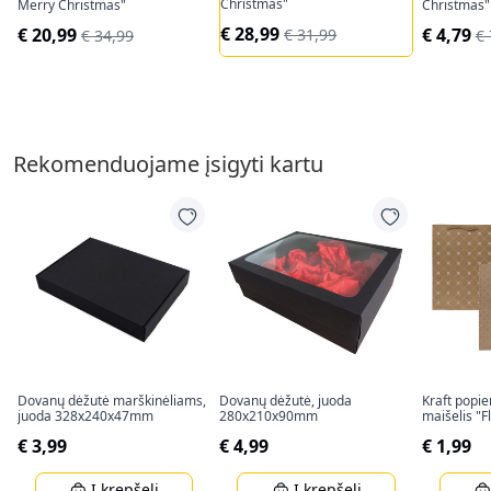
Christmas"
Merry Christmas"
Christmas"
€ 28,99
€ 20,99
€ 4,79
€ 31,99
€ 34,99
€ 
Rekomenduojame įsigyti kartu
Dovanų dėžutė marškinėliams,
Dovanų dėžutė, juoda
Kraft popi
juoda 328x240x47mm
280x210x90mm
maišelis "
(34,5x25x8
€ 3,99
€ 4,99
€ 1,99
Į krepšelį
Į krepšelį