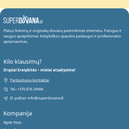
Platus linksmų ir originalių dovanų pasirinkimas internetu. Patogus ir
saugus apsipirkimas. Kokybiškos spaudos paslaugos ir profesionalus
aptarnavimas.
Kilo klausimų?
Drąsiai kreipkitės – mielai atsakysime!
Parduotuvių kontaktai
Tel.: +370 676 29494
El. paštas: info@superdovana.lt
Kompanija
Apie mus