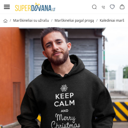
Marškinėliai su užrašu
Marškinėliai pagal progą
Kalėdiniai marškin