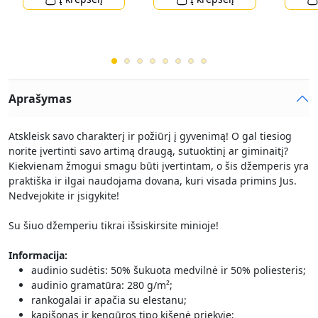
Aprašymas
Atskleisk savo charakterį ir požiūrį į gyvenimą! O gal tiesiog
norite įvertinti savo artimą draugą, sutuoktinį ar giminaitį?
Kiekvienam žmogui smagu būti įvertintam, o šis džemperis yra
praktiška ir ilgai naudojama dovana, kuri visada primins Jus.
Nedvejokite ir įsigykite!
Su šiuo džemperiu tikrai išsiskirsite minioje!
Informacija:
audinio sudėtis: 50% šukuota medvilnė ir 50% poliesteris;
audinio gramatūra: 280 g/m²;
rankogalai ir apačia su elestanu;
kapišonas ir kengūros tipo kišenė priekyje;