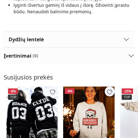
lyginti išvertus gaminį iš vidaus į išorę. Džiovinti įprastu
būdu. Nenaudoti balinimo priemonių.
Dydžių lentelė
Įvertinimai
(0)
Susijusios prekės
-8%
-9%
-25%
TOP
TOP