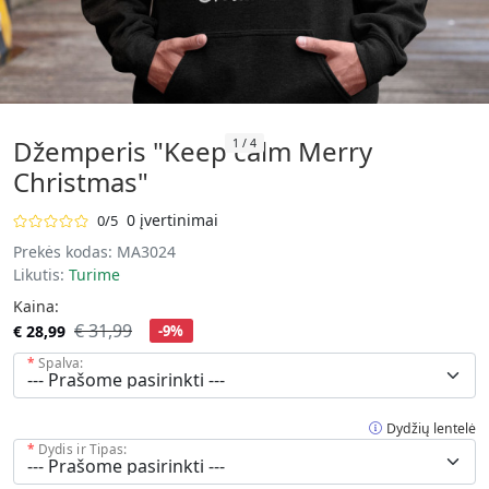
Džemperis "Keep calm Merry
1
/
4
Christmas"
0 įvertinimai
0/5
Prekės kodas:
MA3024
Likutis:
Turime
Kaina:
€ 31,99
€ 28,99
-9%
Spalva:
Dydžių lentelė
Dydis ir Tipas: