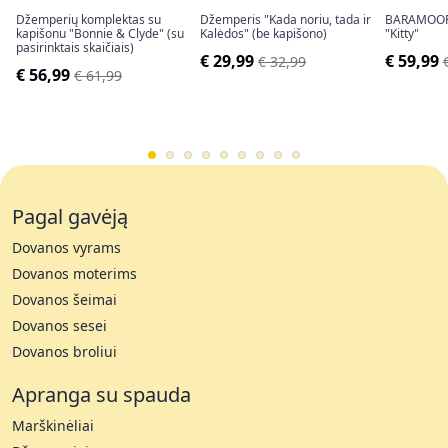
Džemperių komplektas su
Džemperis "Kada noriu, tada ir
BARAMOOR 
kapišonu "Bonnie & Clyde" (su
Kalėdos" (be kapišono)
"Kitty"
pasirinktais skaičiais)
€ 29,99
€ 59,99
€ 32,99
€ 56,99
€ 61,99
Pagal gavėją
Dovanos vyrams
Dovanos moterims
Dovanos šeimai
Dovanos sesei
Dovanos broliui
Apranga su spauda
Marškinėliai