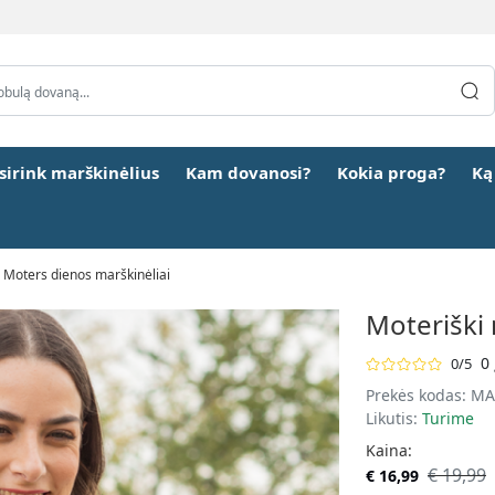
šsirink marškinėlius
Kam dovanosi?
Kokia proga?
Ką
Moters dienos marškinėliai
Moteriški
0 
0/5
Prekės kodas:
MA
Likutis:
Turime
Kaina:
€ 19,99
€ 16,99