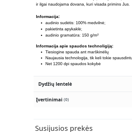
ir ilgai naudojama dovana, kuri visada primins Jus.
Informacija:
audinio sudėtis: 100% medvilnė;
pakietinta apykaklė;
audinio gramatūra: 150 g/m²
Informacija apie spaudos technoligiją:
Tiesiogine spauda ant marškinėlių
Naujausia technologija, tik keli tokie spausdint
Net 1200 dpi spaudos kokybė
Dydžių lentelė
Įvertinimai
(0)
Susijusios prekės