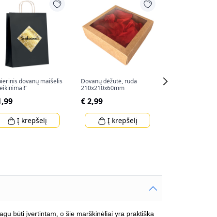
-50%
ierinis dovanų maišelis
Dovanų dėžutė, ruda
"LINDT LINDOR" 
eikinimai!"
210x210x60mm
62g
1,99
€ 2,99
€ 2,99
€ 5,99
Į krepšelį
Į krepšelį
Į krep
 būti įvertintam, o šie marškinėliai yra praktiška