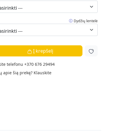
Dydžių lentelė
Į krepšelį
ite telefonu
+370 676 29494
ų apie šią prekę?
Klauskite