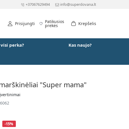
+37067629494
info@superdovana.lt
Patikusios
Prisijungti
Krepšelis
prekės
 visi perka?
Kas naujo?
 marškinėliai "Super mama"
įvertinimai
6062
-15%