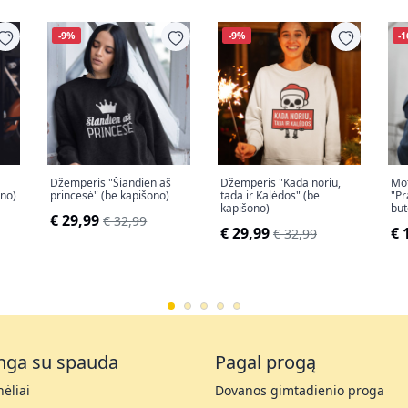
-9%
-9%
-
Džemperis "Šiandien aš
Džemperis "Kada noriu,
Mot
ono)
princesė" (be kapišono)
tada ir Kalėdos" (be
"P
kapišono)
but
€ 29,99
€ 32,99
€ 29,99
€ 
€ 32,99
nga su spauda
Pagal progą
ėliai
Dovanos gimtadienio proga