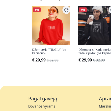
-9%
-9%
Džemperis "TINGIU" (be
Džemperis "Kada noriu
kapišono)
tada ir pikta" (be kapiš
€ 29,99
€ 29,99
€ 32,99
€ 32,99
Pagal gavėją
Apra
Dovanos vyrams
Marškin