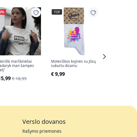
16%
TOP
-16%
eriški marškinėliai
Moteriškos kojinės su Jūsų
Moteriški marški
radaryk man šampės
sukurtu dizainu
"Visos bobos kai
elį"
aš DEIVĖ"
€ 9,99
15,99
€ 15,99
€ 18,99
€ 18,
Verslo dovanos
Rašymo priemonės