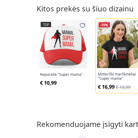
Kitos prekės su šiuo dizainu
TOP
-15%
Moteriški marškinėliai
Kepuraitė "Super mama"
"Super mama"
€ 10,99
€ 16,99
€ 19,99
Rekomenduojame įsigyti kar