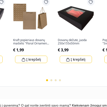
Kraft popieriaus dovanų
Dovanų dėžutė, juoda
Pop
maišelis "Floral Ornament"
250x155x50mm
"Sv
(34,5x25x8cm)
€ 1,99
€ 3,99
€ 
Į krepšelį
Į krepšelį
ūrį į gyvenimą? O gal norite įvertinti savo mamą?
Kiekvienam žmogui smagu