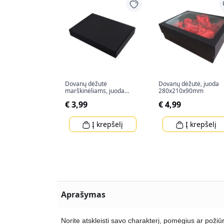
Dovanų dėžutė
Dovanų dėžutė, juoda
marškinėliams, juoda
280x210x90mm
328x240x47mm
€ 3,99
€ 4,99
Į krepšelį
Į krepšelį
Aprašymas
Norite atskleisti savo charakterį, pomėgius ar poži