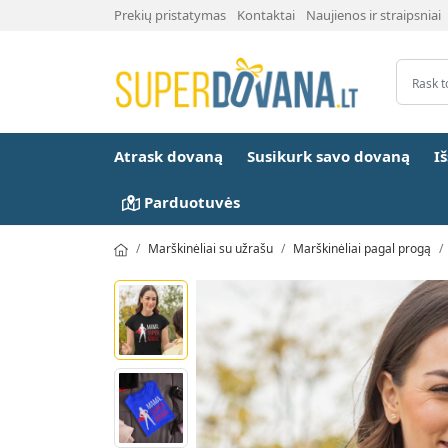
Prekių pristatymas
Kontaktai
Naujienos ir straipsniai
Atrask dovaną
Susikurk savo dovaną
I
Parduotuvės
Marškinėliai su užrašu
Marškinėliai pagal progą