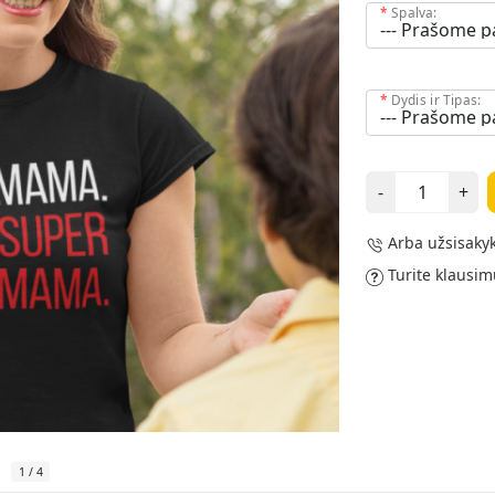
Spalva:
Dydis ir Tipas:
-
+
Arba užsisakyk
Turite klausim
1
/
4