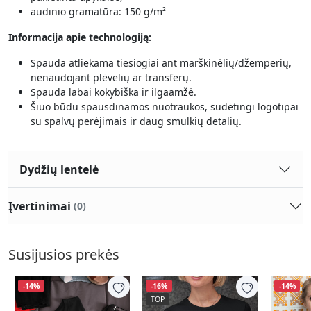
audinio gramatūra: 150 g/m²
Informacija apie technologiją:
Spauda atliekama tiesiogiai ant marškinėlių/džemperių,
nenaudojant plėvelių ar transferų.
Spauda labai kokybiška ir ilgaamžė.
Šiuo būdu spausdinamos nuotraukos, sudėtingi logotipai
su spalvų perėjimais ir daug smulkių detalių.
Dydžių lentelė
Įvertinimai
(0)
Susijusios prekės
-14%
-16%
-14%
TOP