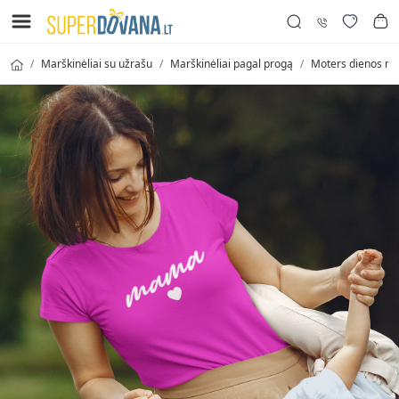
Marškinėliai su užrašu
Marškinėliai pagal progą
Moters dienos mar