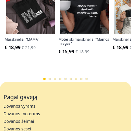
Marškinėliai "MAMA"
Moteriški marškinėliai "Mamos
Marškinėlia
miegas"
€ 18,99
€ 18,99
€ 21,99
€ 15,99
€ 18,99
Pagal gavėją
Dovanos vyrams
Dovanos moterims
Dovanos šeimai
Dovanos sesei