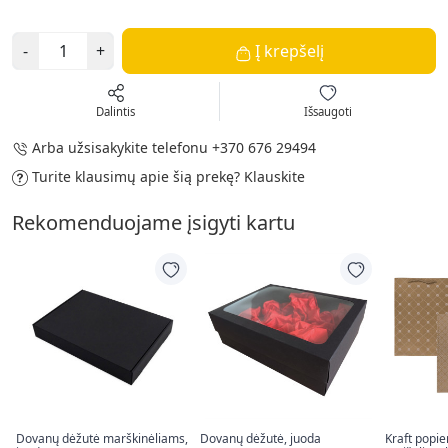
-
+
Į krepšelį
Dalintis
Išsaugoti
Arba užsisakykite telefonu
+370 676 29494
Turite klausimų apie šią prekę?
Klauskite
Rekomenduojame įsigyti kartu
Dovanų dėžutė marškinėliams,
Dovanų dėžutė, juoda
Kraft popi