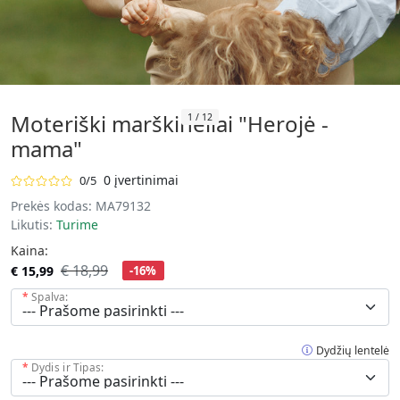
Moteriški marškinėliai "Herojė -
1
/
12
mama"
0 įvertinimai
0/5
Prekės kodas:
MA79132
Likutis:
Turime
Kaina:
€ 18,99
€ 15,99
-16%
Spalva:
Dydžių lentelė
Dydis ir Tipas: