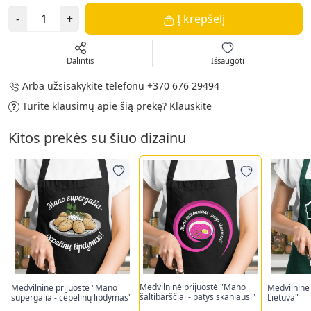
-
+
Į krepšelį
Dalintis
Išsaugoti
Arba užsisakykite telefonu
+370 676 29494
Turite klausimų apie šią prekę?
Klauskite
Kitos prekės su šiuo dizainu
Medvilninė prijuostė "Mano
Medvilninė prijuostė "Mano
Medvilninė 
šaltibarščiai - patys skaniausi"
supergalia - cepelinų lipdymas"
Lietuva"