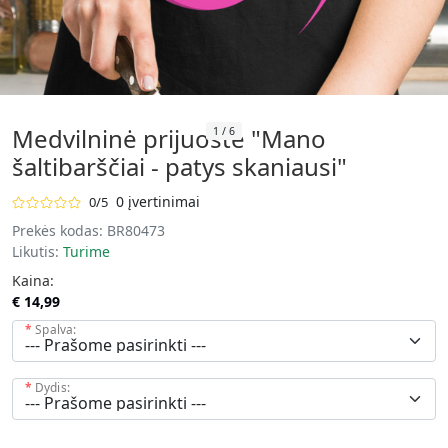
Medvilninė prijuostė "Mano
1
/
6
šaltibarščiai - patys skaniausi"
0 įvertinimai
0/5
Prekės kodas:
BR80473
Likutis:
Turime
Kaina:
€ 14,99
Spalva:
Dydis: