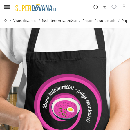
Visos dovanos
Išskirtiniam įvaizdžiui
Prijuostės su spauda
Priju