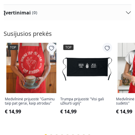
Įvertinimai
(0)
Susijusios prekės
TOP
TOP
Medvilninė prijuostė "Gaminu
Trumpa prijuostė "Visi gali
Medvilninė
taip pat gerai, kaip atrodau"
užkurti ugnį"
sudėtis"
€ 14,99
€ 14,99
€ 14,99