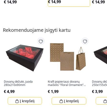
€ 14,99
€ 14,99
€ 14,99
Rekomenduojame įsigyti kartu
Dovanų dėžutė, juoda
Kraft popieriaus dovanų
Dovanų dėž
280x210x90mm
maišelis "Floral Ornament"
250x155x
(34,5x25x8cm)
€ 4,99
€ 1,99
€ 3,99
Į krepšelį
Į krepšelį