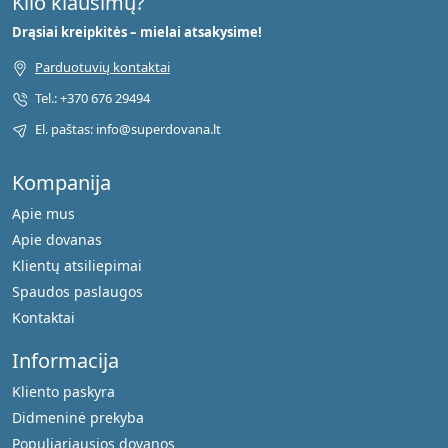
Kilo klausimų?
Drąsiai kreipkitės – mielai atsakysime!
Parduotuvių kontaktai
Tel.: +370 676 29494
El. paštas: info@superdovana.lt
Kompanija
Apie mus
Apie dovanas
Klientų atsiliepimai
Spaudos paslaugos
Kontaktai
Informacija
Kliento paskyra
Didmeninė prekyba
Populiariausios dovanos