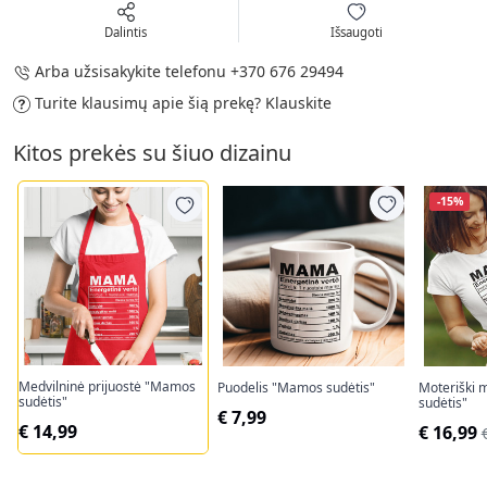
Dalintis
Išsaugoti
Arba užsisakykite telefonu
+370 676 29494
Turite klausimų apie šią prekę?
Klauskite
Kitos prekės su šiuo dizainu
-15%
Medvilninė prijuostė "Mamos
Puodelis "Mamos sudėtis"
Moteriški 
sudėtis"
sudėtis"
€ 7,99
€ 14,99
€ 16,99