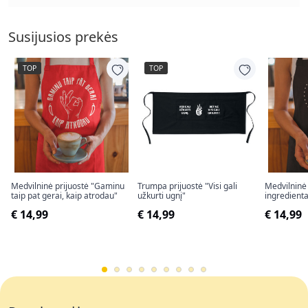
Susijusios prekės
TOP
TOP
Medvilninė prijuostė "Gaminu
Trumpa prijuostė "Visi gali
Medvilninė 
taip pat gerai, kaip atrodau"
užkurti ugnį"
ingredient
€ 14,99
€ 14,99
€ 14,99