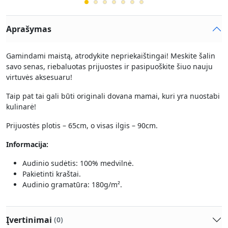
Aprašymas
Gamindami maistą, atrodykite nepriekaištingai! Meskite šalin
savo senas, riebaluotas prijuostes ir pasipuoškite šiuo nauju
virtuvės aksesuaru!
Taip pat tai gali būti originali dovana mamai, kuri yra nuostabi
kulinarė!
Prijuostės plotis – 65cm, o visas ilgis – 90cm.
Informacija:
Audinio sudėtis: 100% medvilnė.
Pakietinti kraštai.
Audinio gramatūra: 180g/m².
Įvertinimai
(0)