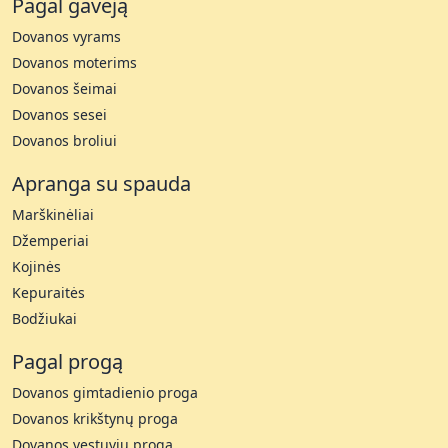
Pagal gavėją
Dovanos vyrams
Dovanos moterims
Dovanos šeimai
Dovanos sesei
Dovanos broliui
Apranga su spauda
Marškinėliai
Džemperiai
Kojinės
Kepuraitės
Bodžiukai
Pagal progą
Dovanos gimtadienio proga
Dovanos krikštynų proga
Dovanos vestuvių proga