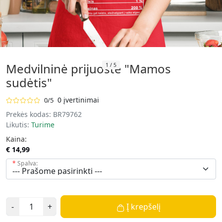
Medvilninė prijuostė "Mamos
1
/
5
sudėtis"
0 įvertinimai
0/5
Prekės kodas:
BR79762
Likutis:
Turime
Kaina:
€ 14,99
Spalva:
-
+
Į krepšelį