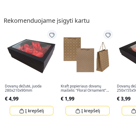
Rekomenduojame įsigyti kartu
Dovanų dėžutė, juoda
Kraft popieriaus dovanų
Dovanų dėž
280x210x90mm
maišelis "Floral Ornament"
250x155x
(34,5x25x8cm)
€ 4,99
€ 1,99
€ 3,99
Į krepšelį
Į krepšelį