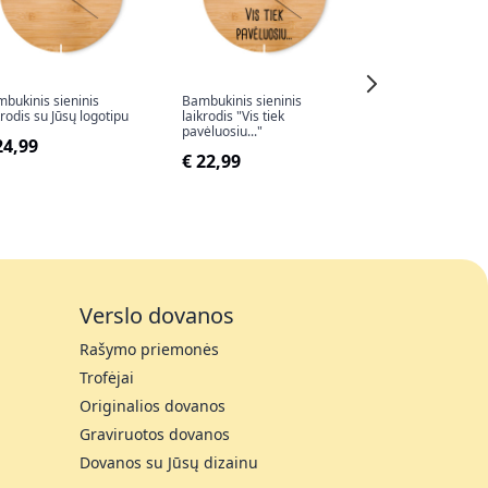
bukinis sieninis
Bambukinis sieninis
Bambukinis sieni
krodis su Jūsų logotipu
laikrodis "Vis tiek
laikrodis be spa
pavėluosiu..."
24,99
€ 19,99
€ 22,99
Verslo dovanos
Rašymo priemonės
Trofėjai
Originalios dovanos
Graviruotos dovanos
Dovanos su Jūsų dizainu