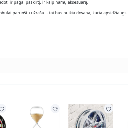
doti ir pagal paskirtį, ir kaip namų aksesuarą.
obulai paruoštu užrašu - tai bus puikia dovana, kuria apsidžiaugs 