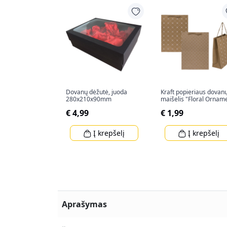
Dovanų dėžutė, juoda
Kraft popieriaus dovan
280x210x90mm
maišelis "Floral Ornam
(34,5x25x8cm)
€ 4,99
€ 1,99
Į krepšelį
Į krepšelį
Aprašymas