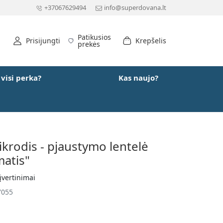
+37067629494
info@superdovana.lt
Patikusios
Prisijungti
Krepšelis
prekės
 visi perka?
Kas naujo?
ikrodis - pjaustymo lentelė
matis"
įvertinimai
7055