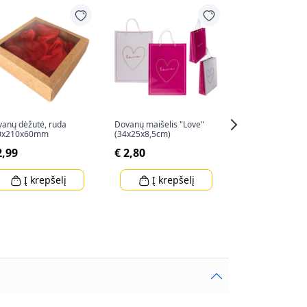
anų dėžutė, ruda
Dovanų maišelis "Love"
"LINDT LINDOR" 
0x210x60mm
(34x25x8,5cm)
62g
2,99
€ 2,80
€ 5,99
Į krepšelį
Į krepšelį
Į krep