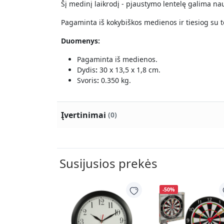
Šį medinį laikrodį - pjaustymo lentelę galima nau
Pagaminta iš kokybiškos medienos ir tiesiog su t
Duomenys:
Pagaminta iš medienos.
Dydis
:
30 x 13,5 x 1,8 cm.
Svoris
:
0.350 kg.
Įvertinimai
(0)
Susijusios prekės
-50%