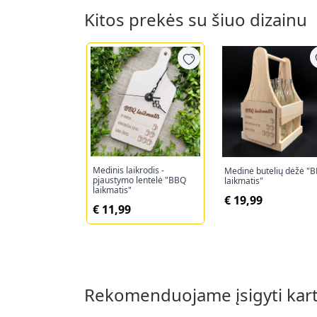
Kitos prekės su šiuo dizainu
Medinis laikrodis -
Medinė butelių dėžė "
pjaustymo lentelė "BBQ
laikmatis"
laikmatis"
€ 19,99
€ 11,99
Rekomenduojame įsigyti kar