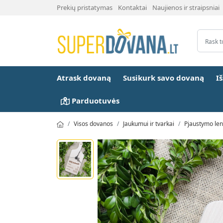
Prekių pristatymas
Kontaktai
Naujienos ir straipsniai
Atrask dovaną
Susikurk savo dovaną
I
Parduotuvės
Visos dovanos
Jaukumui ir tvarkai
Pjaustymo len