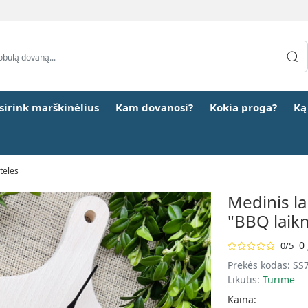
šsirink marškinėlius
Kam dovanosi?
Kokia proga?
Ką
telės
Medinis la
"BBQ laik
0 
0/5
Prekės kodas:
SS
Likutis:
Turime
Kaina: