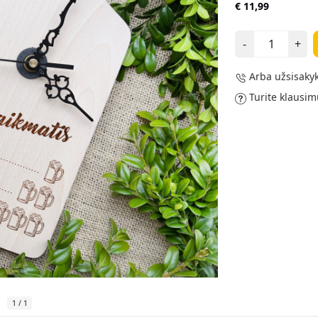
€ 11,99
-
+
Arba užsisakyk
Turite klausim
1
/
1