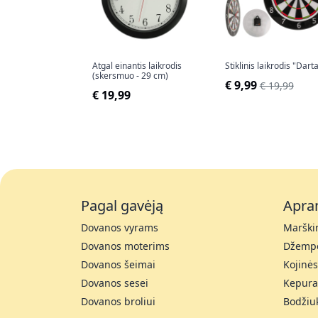
Atgal einantis laikrodis
Stiklinis laikrodis "Darta
(skersmuo - 29 cm)
€ 9,99
€ 19,99
€ 19,99
Pagal gavėją
Apra
Dovanos vyrams
Marškin
Dovanos moterims
Džempe
Dovanos šeimai
Kojinės
Dovanos sesei
Kepura
Dovanos broliui
Bodžiu