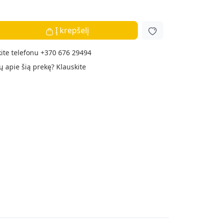
Į krepšelį
ite telefonu
+370 676 29494
ų apie šią prekę?
Klauskite