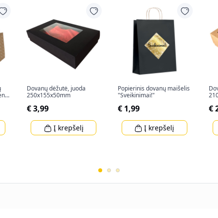
ų
Dovanų dėžutė, juoda
Popierinis dovanų maišelis
Dov
ent"
250x155x50mm
"Sveikinimai!"
21
€ 3,99
€ 1,99
€ 
Į krepšelį
Į krepšelį