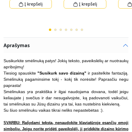
Į krepšelį
Į krepšelį
Aprašymas
Susikurkite smėlinuką patys! Jokių teksto, paveikslėlių ar nuotraukų
apribojimų!
Tiesiog spauskite
"Susikurk savo dizainą"
ir pasitelkite fantaziją.
Smėlinuką pagaminsime tokį - kokį tik norėsite! Paprasčiu negu
paprasta!
Smėlinukas yra praktiška ir ilgai naudojama dovana, todėl jeigu
keliaujate į svečius ir dar nesugalvojote, ką padovanoti vaikučiui,
tai smėlinukas su Jūsų dizainu yra tai, kas nustebins kiekvieną.
Su šiuo smėlinuku vaikas tikrai neliks nepastebėtas :).
SVARBU: Rašydami tekstą, nenaudokite klaviatūroje esančių emoji
simbolių. Jeigu norite pridėti paveikslėlį, jį pridėkite dizaino kūrimo