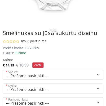
Smėlinukas su Jūsų sukurtu dizainu
1
/
3
0 įvertinimai
0/5
Prekės kodas:
BR78669
Likutis:
Turime
Kaina:
€ 16,99
€ 14,99
-12%
Spalva:
Dydis:
Rankovių ilgis: