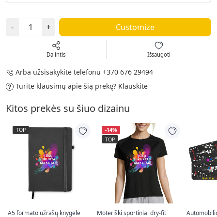
-
+
Customize
Dalintis
Išsaugoti
Arba užsisakykite telefonu
+370 676 29494
Turite klausimų apie šią prekę?
Klauskite
Kitos prekės su šiuo dizainu
TOP
-14%
TOP
A5 formato užrašų knygelė
Moteriški sportiniai dry-fit
Automobili