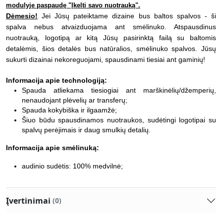
modulyje paspaudę "Įkelti savo nuotrauką".
Dėmesio!
Jei Jūsų pateiktame dizaine bus baltos spalvos - ši
spalva nebus atvaizduojama ant smėlinuko. Atspausdinus
nuotrauką, logotipą ar kitą Jūsų pasirinktą failą su baltomis
detalėmis, šios detalės bus natūralios, smėlinuko spalvos.
Jūsų
sukurti dizainai nekoreguojami, spausdinami tiesiai ant gaminių!
Informacija apie technologiją:
Spauda atliekama tiesiogiai ant marškinėlių/džemperių,
nenaudojant plėvelių ar transferų;
Spauda kokybiška ir ilgaamžė;
Šiuo būdu spausdinamos nuotraukos, sudėtingi logotipai su
spalvų perėjimais ir daug smulkių detalių.
Informacija apie smėlinuką:
audinio sudėtis: 100% medvilnė;
Įvertinimai
(0)