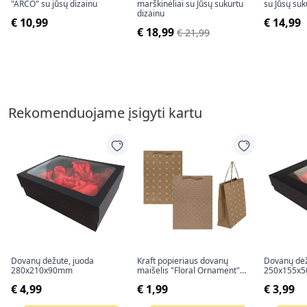
"ARCO" su jūsų dizainu
marškinėliai su Jūsų sukurtu
su Jūsų suk
dizainu
€ 10,99
€ 14,99
€ 18,99
€ 21,99
Rekomenduojame įsigyti kartu
Dovanų dėžutė, juoda
Kraft popieriaus dovanų
Dovanų dėž
280x210x90mm
maišelis "Floral Ornament"
250x155x
(34,5x25x8cm)
€ 4,99
€ 1,99
€ 3,99