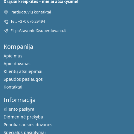
Drąsiai kreipkitės – mielai atsakysime!
Parduotuvių kontaktai
Tel.: +370 676 29494
El. paštas: info@superdovana.lt
Kompanija
Apie mus
Apie dovanas
Klientų atsiliepimai
Spaudos paslaugos
Kontaktai
Informacija
Kliento paskyra
Didmeninė prekyba
Populiariausios dovanos
Specialūs pasiūlymai