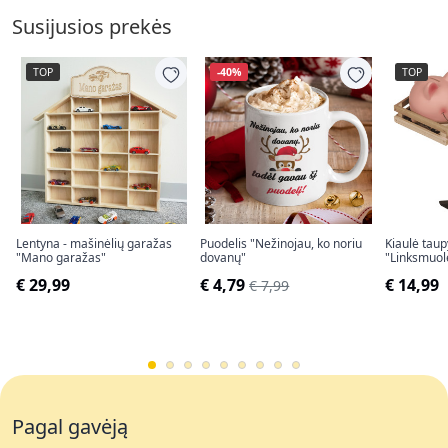
Susijusios prekės
TOP
-40%
TOP
Lentyna - mašinėlių garažas
Puodelis "Nežinojau, ko noriu
Kiaulė taup
"Mano garažas"
dovanų"
"Linksmuol
€ 29,99
€ 4,79
€ 14,99
€ 7,99
Pagal gavėją