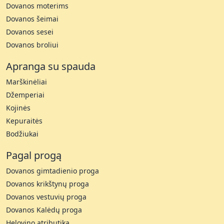
Dovanos moterims
Dovanos šeimai
Dovanos sesei
Dovanos broliui
Apranga su spauda
Marškinėliai
Džemperiai
Kojinės
Kepuraitės
Bodžiukai
Pagal progą
Dovanos gimtadienio proga
Dovanos krikštynų proga
Dovanos vestuvių proga
Dovanos Kalėdų proga
Helovino atributika