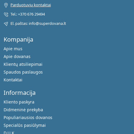
Parduotuvių kontaktai
Tel.: +370 676 29494
El. paštas: info@superdovana.lt
Kompanija
Apie mus
Apie dovanas
Klientų atsiliepimai
Spaudos paslaugos
Kontaktai
Informacija
Kliento paskyra
Didmeninė prekyba
Populiariausios dovanos
Specialūs pasiūlymai
D.U.K.