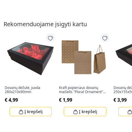
Rekomenduojame įsigyti kartu
Dovanų dėžutė, juoda
Kraft popieriaus dovanų
Dovanų dėž
280x210x90mm
maišelis "Floral Ornament"
250x155x
(34,5x25x8cm)
€ 4,99
€ 1,99
€ 3,99
Į krepšelį
Į krepšelį