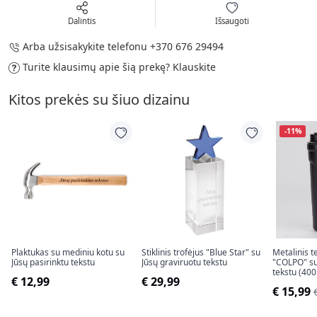
Dalintis
Išsaugoti
Arba užsisakykite telefonu
+370 676 29494
Turite klausimų apie šią prekę?
Klauskite
Kitos prekės su šiuo dizainu
-11%
Plaktukas su mediniu kotu su
Stiklinis trofėjus "Blue Star" su
Metalinis 
Jūsų pasirinktu tekstu
Jūsų graviruotu tekstu
"COLPO" su
tekstu (400
€ 12,99
€ 29,99
€ 15,99