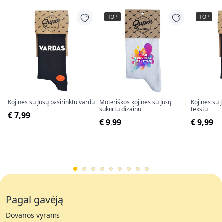
TOP
TOP
Kojinės su Jūsų pasirinktu vardu
Moteriškos kojinės su Jūsų
Kojinės su 
sukurtu dizainu
tekstu
€ 7,99
€ 9,99
€ 9,99
Pagal gavėją
Dovanos vyrams