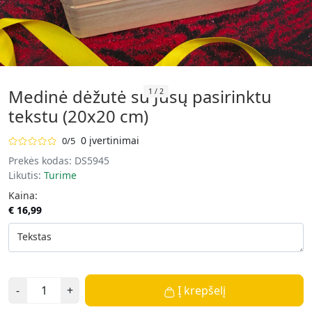
Medinė dėžutė su Jūsų pasirinktu
1
/
2
tekstu (20x20 cm)
0 įvertinimai
0/5
Prekės kodas:
DS5945
Likutis:
Turime
Kaina:
€ 16,99
Tekstas
-
+
Į krepšelį