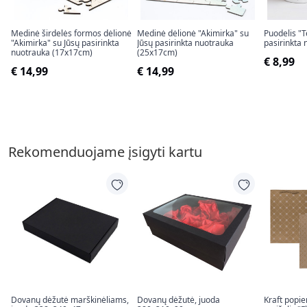
Medinė širdelės formos dėlionė
Medinė dėlionė "Akimirka" su
Puodelis "T
"Akimirka" su Jūsų pasirinkta
Jūsų pasirinkta nuotrauka
pasirinkta 
nuotrauka (17x17cm)
(25x17cm)
€ 8,99
€ 14,99
€ 14,99
Rekomenduojame įsigyti kartu
Dovanų dėžutė marškinėliams,
Dovanų dėžutė, juoda
Kraft popi