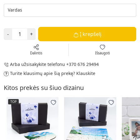
Vardas
-
+
Į krepšelį
Dalintis
Išsaugoti
Arba užsisakykite telefonu
+370 676 29494
Turite klausimų apie šią prekę?
Klauskite
Kitos prekės su šiuo dizainu
TOP