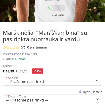
Marškinėliai "Man skambina" su
1
/
2
pasirinkta nuotrauka ir vardu
0 įvertinimai
0/5
Prekės kodas:
BR6190
Likutis:
Turime
Kaina:
€ 21,99
€ 18,99
-14%
Spalva:
Dydžių lentelė
Dydis ir Tipas: