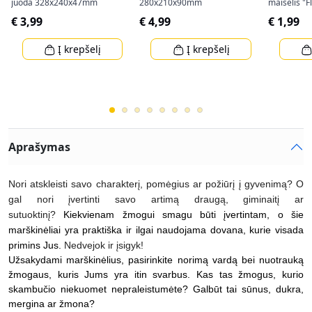
juoda 328x240x47mm
280x210x90mm
maišelis "
(34,5x25x8
€ 3,99
€ 4,99
€ 1,99
Į krepšelį
Į krepšelį
Aprašymas
Nori atskleisti savo charakterį, pomėgius ar požiūrį į gyvenimą? O
gal nori įvertinti savo artimą draugą, giminaitį ar
sutuoktinį?
Kiekvienam žmogui smagu būti įvertintam, o šie
marškinėliai yra praktiška ir ilgai naudojama dovana, kurie visada
primins Jus.
Nedvejok ir įsigyk!
Užsakydami marškinėlius, pasirinkite norimą vardą bei nuotrauką
žmogaus, kuris Jums yra itin svarbus. Kas tas žmogus, kurio
skambučio niekuomet nepraleistumėte? Galbūt tai sūnus, dukra,
mergina ar žmona?