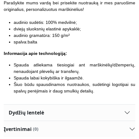
Parašykite mums vardą bei prisekite nuotrauką ir mes paruošime
originalius, personalizuotus marškinėlius!
audinio sudėtis: 100% medvilnė;
dviejų sluoksnių elastinė apykaklė;
audinio gramatūra: 150 g/m²
spalva:balta
Informacija apie technologiją:
Spauda atliekama tiesiogiai ant marškinėlių/džemperių,
nenaudojant plėvelių ar transferų.
Spauda labai kokybiška ir ilgaamžė.
Šiuo būdu spausdinamos nuotraukos, sudėtingi logotipai su
spalvų perėjimais ir daug smulkių detalių.
Dydžių lentelė
Įvertinimai
(0)