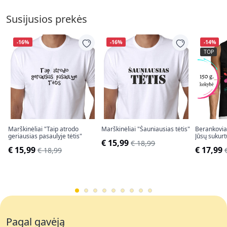
Susijusios prekės
-16%
-16%
-14%
TOP
Marškinėliai "Taip atrodo
Marškinėliai "Šauniausias tėtis"
Berankoviai
geriausias pasaulyje tėtis"
Jūsų sukurt
€ 15,99
€ 18,99
€ 15,99
€ 17,99
€ 18,99
Pagal gavėją