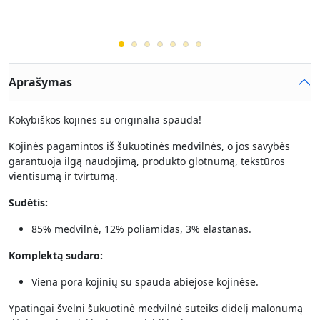
Aprašymas
Kokybiškos kojinės su originalia spauda!
Kojinės pagamintos iš šukuotinės medvilnės, o jos savybės
garantuoja ilgą naudojimą, produkto glotnumą, tekstūros
vientisumą ir tvirtumą.
Sudėtis:
85% medvilnė, 12% poliamidas, 3% elastanas.
Komplektą sudaro:
Viena pora kojinių su spauda abiejose kojinėse.
Ypatingai švelni šukuotinė medvilnė suteiks didelį malonumą