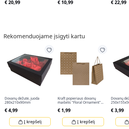
€ 20,99
€ 10,99
€ 22,99
Rekomenduojame įsigyti kartu
Dovanų dėžutė, juoda
Kraft popieriaus dovanų
Dovanų dėž
280x210x90mm
maišelis "Floral Ornament"
250x155x
(34,5x25x8cm)
€ 4,99
€ 1,99
€ 3,99
Į krepšelį
Į krepšelį