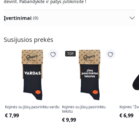
dėvint. Pabandykite ir patys įsitikinsite !
Įvertinimai
(0)
Susijusios prekės
TOP
Kojinės su Jūsų pasirinktu vardu
Kojinės su Jūsų pasirinktu
Kojinės "Žv
tekstu
€ 7,99
€ 6,99
€ 9,99