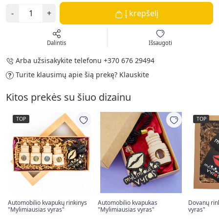
-
+
Į krepšelį
Dalintis
Išsaugoti
Arba užsisakykite telefonu
+370 676 29494
Turite klausimų apie šią prekę?
Klauskite
Kitos prekės su šiuo dizainu
TOP
TOP
Automobilio kvapukų rinkinys
Automobilio kvapukas
Dovanų rin
"Mylimiausias vyras"
"Mylimiausias vyras"
vyras"