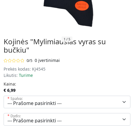
Kojinės "Mylimiausias vyras su
1
/
5
bučkiu"
0 įvertinimai
0/5
Prekės kodas:
KJ4545
Likutis:
Turime
Kaina:
€ 6,99
Spalva:
Dydis: