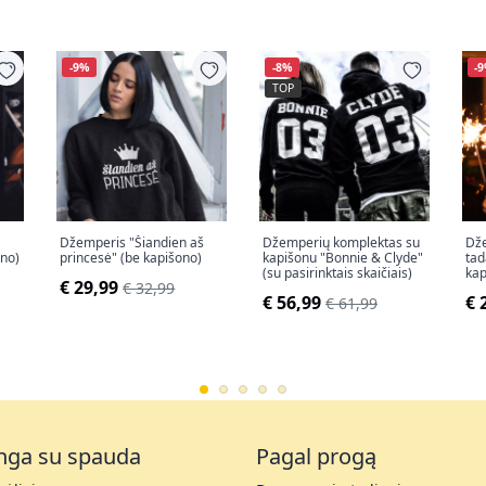
-9%
-8%
-
TOP
Džemperis "Šiandien aš
Džemperių komplektas su
Dže
ono)
princesė" (be kapišono)
kapišonu "Bonnie & Clyde"
tad
(su pasirinktais skaičiais)
kap
€ 29,99
€ 32,99
€ 56,99
€ 
€ 61,99
nga su spauda
Pagal progą