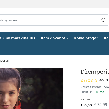
šsirink marškinėlius
Kam dovanosi?
Kokia proga?
Ką
mperiai
Džemperis 
0 
0/5
Prekės kodas:
MA
Likutis:
Turime
Kaina:
€ 32,99
€ 29,99