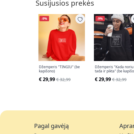
Susijusios prekės
-9%
-9%
Džemperis "TINGIU" (be
Džemperis "Kada noriu
kapišono)
tada ir pikta" (be kapiš
€ 29,99
€ 29,99
€ 32,99
€ 32,99
Pagal gavėją
Apra