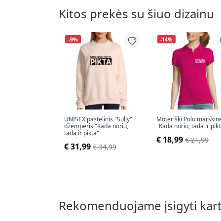
Kitos prekės su šiuo dizainu
-9%
-14%
UNISEX pastelinis "Sully"
Moteriški Polo marškinė
džemperis "Kada noriu,
"Kada noriu, tada ir pik
tada ir pikta"
€ 18,99
€ 21,99
€ 31,99
€ 34,99
Rekomenduojame įsigyti kar