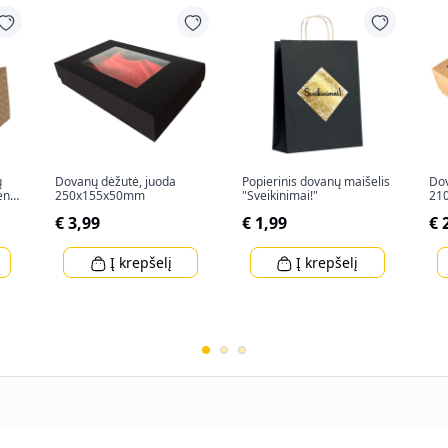
ų
Dovanų dėžutė, juoda
Popierinis dovanų maišelis
Dov
ent"
250x155x50mm
"Sveikinimai!"
21
€ 3,99
€ 1,99
€ 
Į krepšelį
Į krepšelį