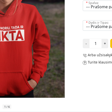
Spalva:
Dydis ir Tipas:
-
+
Arba užsisakyk
Turite klausim
1
/
6