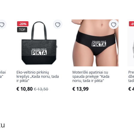
-20%
-
TOP
liai
Eko-veltinio pirkinių
Moteriški apatiniai su
Pr
ta"
krepšys „Kada noriu, tada
spauda priekyje "Kada
dže
ir pikta“
noriu, tada ir pikta"
tad
€ 10,80
€ 13,99
€ 
€ 13,50
tu