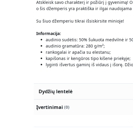
Atskleisk savo charakterį ir požiūrį į gyvenimą! 
o šis džemperis yra praktiška ir ilgai naudojama 
Su šiuo džemperiu tikrai išsiskirsite minioje!
Informacija:
audinio sudėtis: 50% šukuota medvilnė ir 50
audinio gramatūra: 280 g/m²;
rankogalai ir apačia su elestanu;
kapišonas ir kengūros tipo kišenė priekyje;
lyginti išvertus gaminį iš vidaus į išorę. D
Dydžių lentelė
Įvertinimai
(0)