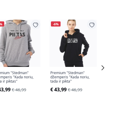
6%
-6%
-10%
emium "Stedman"
Premium "Stedman"
Vaikiškas džemp
mperis "Kada noriu,
džemperis "Kada noriu,
noriu, tada ir pik
a ir piktas"
tada ir pikta"
€ 26,99
€ 29,
43,99
€ 43,99
€ 46,99
€ 46,99