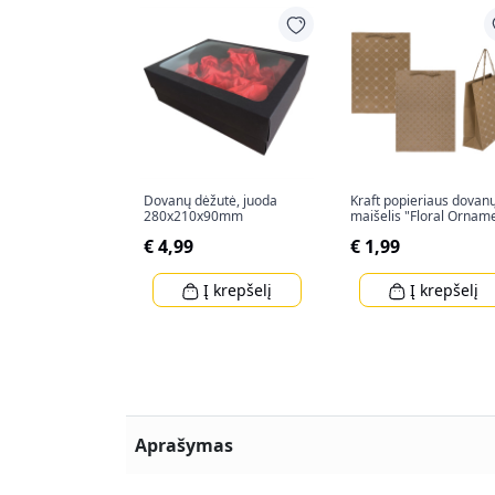
Dovanų dėžutė, juoda
Kraft popieriaus dovan
280x210x90mm
maišelis "Floral Ornam
(34,5x25x8cm)
€ 4,99
€ 1,99
Į krepšelį
Į krepšelį
Aprašymas