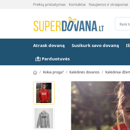
Prekių pristatymas
Kontaktai
Naujienos ir straipsniai
Atrask dovaną
Susikurk savo dovaną
I
Parduotuvės
Kokia proga?
Kalėdinės dovanos
Kalėdiniai dže