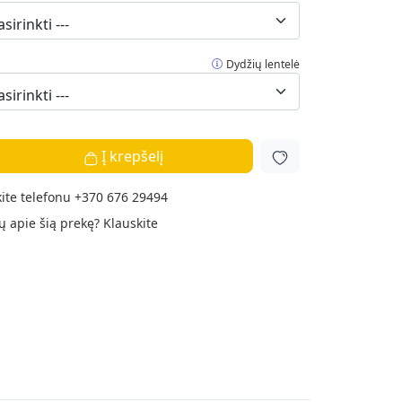
Dydžių lentelė
Į krepšelį
ite telefonu
+370 676 29494
ų apie šią prekę?
Klauskite