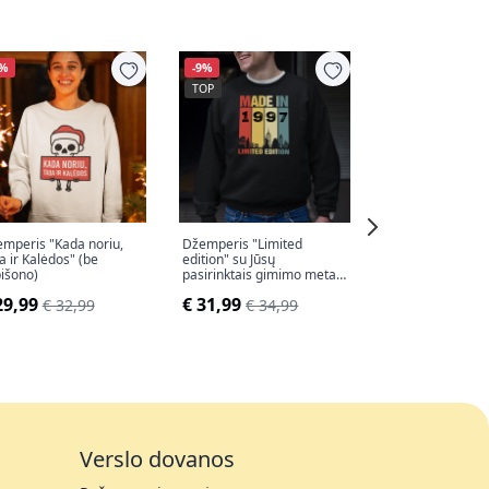
9%
-9%
-9%
TOP
TOP
mperis "Kada noriu,
Džemperis "Limited
Džemperis "Uži
a ir Kalėdos" (be
edition" su Jūsų
€ 28,99
€ 31,
išono)
pasirinktais gimimo metais
(be kapišono)
29,99
€ 31,99
€ 32,99
€ 34,99
Verslo dovanos