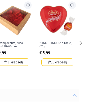
anų dėžutė, ruda
"LINDT LINDOR" širdelė,
Dovanų maišelis
0x210x60mm
62g
(34x25x8,5cm)
2,99
€ 5,99
€ 2,80
Į krepšelį
Į krepšelį
Į krep