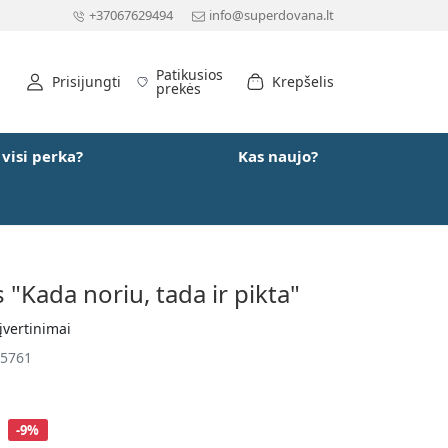
+37067629494
info@superdovana.lt
Patikusios
Prisijungti
Krepšelis
prekės
 visi perka?
Kas naujo?
"Kada noriu, tada ir pikta"
įvertinimai
5761
-9%