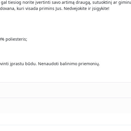
O gal tiesiog norite įvertinti savo artimą draugą, sutuoktinį ar gim
dovana, kuri visada primins Jus. Nedvejokite ir įsigykite!
% poliesteris;
žiovinti įprastu būdu. Nenaudoti balinimo priemonių.