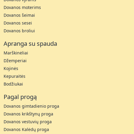
Dovanos moterims
Dovanos šeimai
Dovanos sesei
Dovanos broliui
Apranga su spauda
Marškinėliai
Džemperiai
Kojinės
Kepuraitės
Bodžiukai
Pagal progą
Dovanos gimtadienio proga
Dovanos krikštynų proga
Dovanos vestuvių proga
Dovanos Kalėdų proga