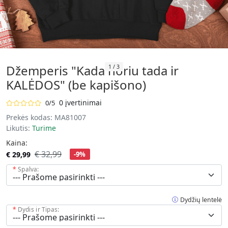
Džemperis "Kada noriu tada ir
1
/
3
KALĖDOS" (be kapišono)
0 įvertinimai
0/5
Prekės kodas:
MA81007
Likutis:
Turime
Kaina:
€ 32,99
€ 29,99
-9%
Spalva:
Dydžių lentelė
Dydis ir Tipas: