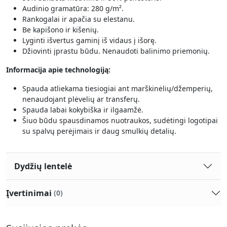
Audinio gramatūra: 280 g/m².
Rankogalai ir apačia su elestanu.
Be kapišono ir kišenių.
Lyginti išvertus gaminį iš vidaus į išorę.
Džiovinti įprastu būdu. Nenaudoti balinimo priemonių.
Informacija apie technologiją:
Spauda atliekama tiesiogiai ant marškinėlių/džemperių,
nenaudojant plėvelių ar transferų.
Spauda labai kokybiška ir ilgaamžė.
Šiuo būdu spausdinamos nuotraukos, sudėtingi logotipai
su spalvų perėjimais ir daug smulkių detalių.
Dydžių lentelė
Įvertinimai
(0)