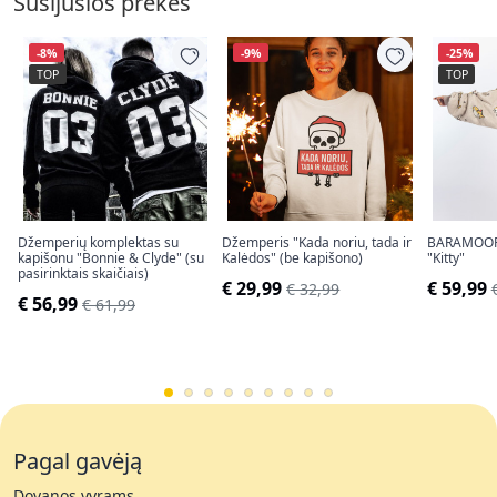
Susijusios prekės
-8%
-9%
-25%
TOP
TOP
Džemperių komplektas su
Džemperis "Kada noriu, tada ir
BARAMOOR 
kapišonu "Bonnie & Clyde" (su
Kalėdos" (be kapišono)
"Kitty"
pasirinktais skaičiais)
€ 29,99
€ 59,99
€ 32,99
€ 56,99
€ 61,99
Pagal gavėją
Dovanos vyrams