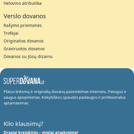
Helovino atributika
Verslo dovanos
Rašymo priemonės
Trofėjai
Originalios dovanos
Graviruotos dovanos
Dovanos su Jūsų dizainu
Platus linksmų ir originalių dovanų pasirinkimas internetu. Patogus ir
saugus apsipirkimas. Kokybiškos spaudos paslaugos ir profesionalus
aptarnavimas.
Kilo klausimų?
Drąsiai kreipkitės – mielai atsakysime!