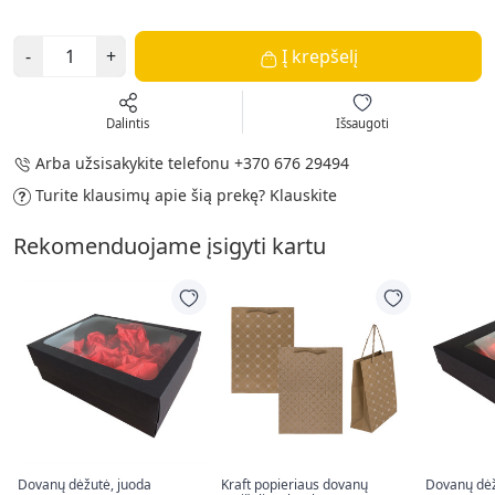
-
+
Į krepšelį
Dalintis
Išsaugoti
Arba užsisakykite telefonu
+370 676 29494
Turite klausimų apie šią prekę?
Klauskite
Rekomenduojame įsigyti kartu
Dovanų dėžutė, juoda
Kraft popieriaus dovanų
Dovanų dėž