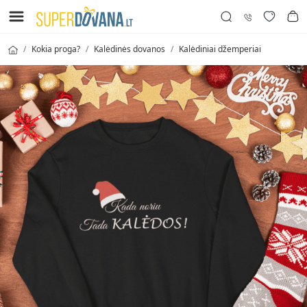
Kokia proga?
Kalėdinės dovanos
Kalėdiniai džemperiai