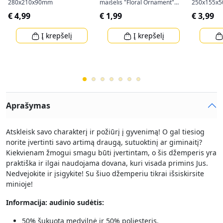
280x210x90mm
maišelis "Floral Ornament"
250x155x
(34,5x25x8cm)
€ 4,99
€ 1,99
€ 3,99
Į krepšelį
Į krepšelį
Aprašymas
Atskleisk savo charakterį ir požiūrį į gyvenimą! O gal tiesiog
norite įvertinti savo artimą draugą, sutuoktinį ar giminaitį?
Kiekvienam žmogui smagu būti įvertintam, o šis džemperis yra
praktiška ir ilgai naudojama dovana, kuri visada primins Jus.
Nedvejokite ir įsigykite! Su šiuo džemperiu tikrai išsiskirsite
minioje!
Informacija: audinio sudėtis:
50% šukuota medvilnė ir 50% poliesteris.