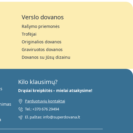
Verslo dovanos
Rašymo priemonės
Trofėjai
Originalios dovanos
Graviruotos dovanos
Dovanos su Jūsų dizainu
Kilo klausimų?
as
Drąsiai kreipkitės – mielai atsakysime!
Parduotuvių kontaktai
inimas
Tel.: +370 676 29494
El. paštas: info@superdovana.lt
a