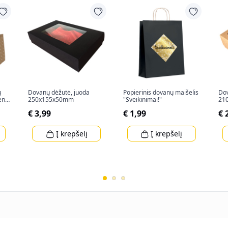
ų
Dovanų dėžutė, juoda
Popierinis dovanų maišelis
Dov
ent"
250x155x50mm
"Sveikinimai!"
21
€ 3,99
€ 1,99
€ 
Į krepšelį
Į krepšelį