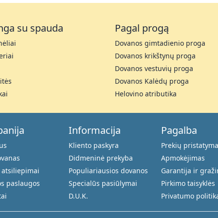
nga su spauda
Pagal progą
ėliai
Dovanos gimtadienio proga
riai
Dovanos krikštynų proga
Dovanos vestuvių proga
itės
Dovanos Kalėdų proga
kai
Helovino atributika
anija
Informacija
Pagalba
us
Kliento paskyra
Prekių pristatym
ovanas
Didmeninė prekyba
Apmokėjimas
 atsiliepimai
Populiariausios dovanos
Garantija ir graž
s paslaugos
Specialūs pasiūlymai
Pirkimo taisyklės
ai
D.U.K.
Privatumo politik