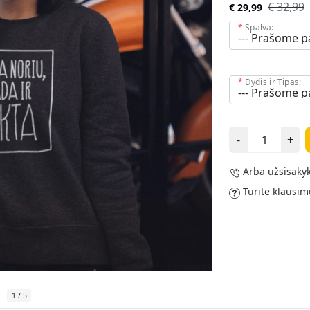
€ 32,99
€ 29,99
Spalva:
Dydis ir Tipas:
-
+
Arba užsisakyk
Turite klausim
1
/
5