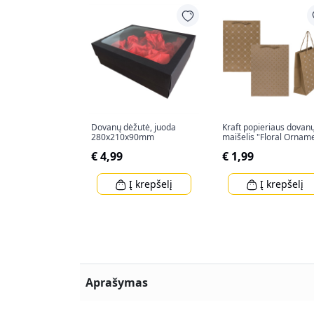
Dovanų dėžutė, juoda
Kraft popieriaus dovan
280x210x90mm
maišelis "Floral Ornam
(34,5x25x8cm)
€ 4,99
€ 1,99
Į krepšelį
Į krepšelį
Aprašymas