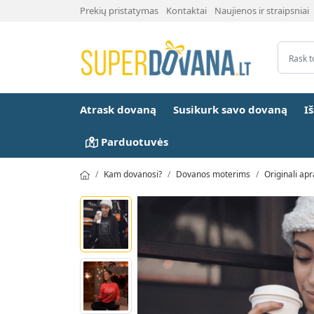
Prekių pristatymas
Kontaktai
Naujienos ir straipsniai
Atrask dovaną
Susikurk savo dovaną
I
Parduotuvės
Kam dovanosi?
Dovanos moterims
Originali a