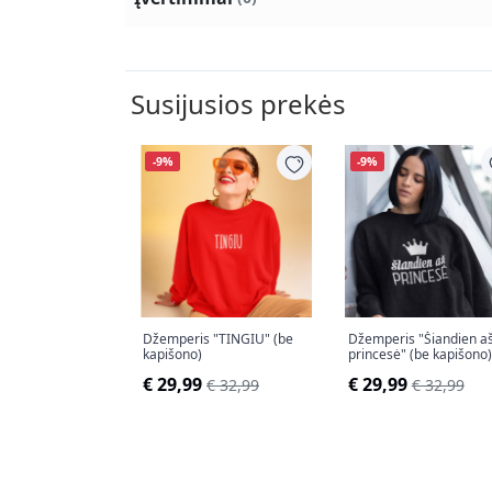
Susijusios prekės
-9%
-9%
Džemperis "TINGIU" (be
Džemperis "Šiandien a
kapišono)
princesė" (be kapišono)
€ 29,99
€ 29,99
€ 32,99
€ 32,99