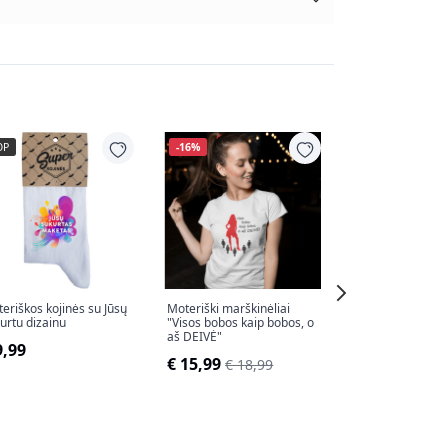
OP
-16%
-17%
TOP
eriškos kojinės su Jūsų
Moteriški marškinėliai
Moteriški marški
urtu dizainu
"Visos bobos kaip bobos, o
"Užimta"
aš DEIVĖ"
9,99
€ 14,99
€ 17,
€ 15,99
€ 18,99