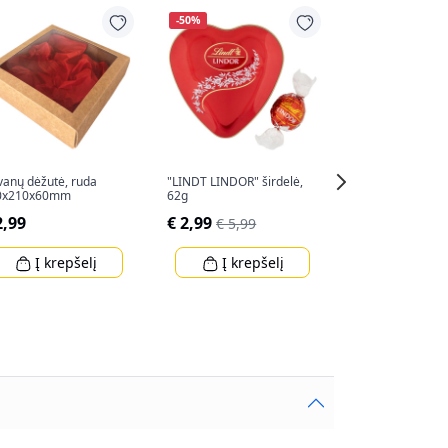
-50%
anų dėžutė, ruda
"LINDT LINDOR" širdelė,
Dovanų maišelis
0x210x60mm
62g
(34x25x8,5cm)
2,99
€ 2,99
€ 2,80
€ 5,99
Į krepšelį
Į krepšelį
Į krep