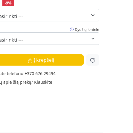
-9%
Dydžių lentelė
Į krepšelį
ite telefonu
+370 676 29494
ų apie šią prekę?
Klauskite