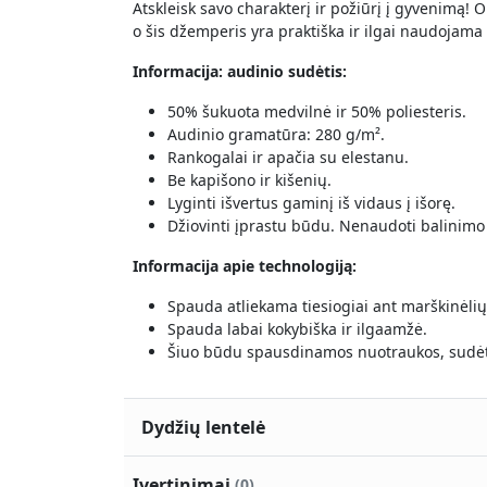
Atskleisk savo charakterį ir požiūrį į gyvenimą! 
o šis džemperis yra praktiška ir ilgai naudojama d
Informacija: audinio sudėtis:
50% šukuota medvilnė ir 50% poliesteris.
Audinio gramatūra: 280 g/m².
Rankogalai ir apačia su elestanu.
Be kapišono ir kišenių.
Lyginti išvertus gaminį iš vidaus į išorę.
Džiovinti įprastu būdu. Nenaudoti balinimo
Informacija apie technologiją:
Spauda atliekama tiesiogiai ant marškinėli
Spauda labai kokybiška ir ilgaamžė.
Šiuo būdu spausdinamos nuotraukos, sudėtin
Dydžių lentelė
Įvertinimai
(0)