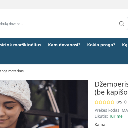
šsirink marškinėlius
Kam dovanosi?
Kokia proga?
Ką
pranga moterims
Džemperis 
(be kapiš
0 
0/5
Prekės kodas:
MA
Likutis:
Turime
Kaina: