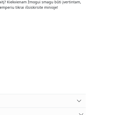
inaitį? Kiekvienam žmogui smagu būti įvertintam,
mperiu tikrai išsiskirsite minioje!