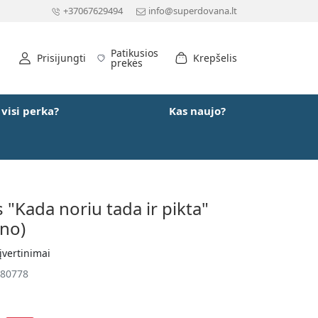
+37067629494
info@superdovana.lt
Patikusios
Prisijungti
Krepšelis
prekės
 visi perka?
Kas naujo?
"Kada noriu tada ir pikta"
ono)
įvertinimai
80778