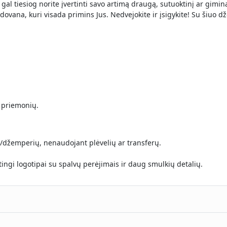
O gal tiesiog norite įvertinti savo artimą draugą, sutuoktinį ar gim
ovana, kuri visada primins Jus. Nedvejokite ir įsigykite! Su šiuo dže
 priemonių.
ų/džemperių, nenaudojant plėvelių ar transferų.
gi logotipai su spalvų perėjimais ir daug smulkių detalių.