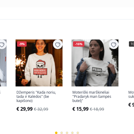
-9%
-16%
T
š
Džemperis "Kada noriu,
Moteriški marškinėliai
Mot
tada ir Kalėdos" (be
"Pradaryk man šampės
suk
kapišono)
butelį"
€ 
€ 29,99
€ 15,99
€ 32,99
€ 18,99