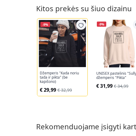
Kitos prekės su šiuo dizainu
-9%
-9%
Džemperis "Kada noriu
UNISEX pastelinis "Sull
tada ir pikta" (be
džemperis "Pikta"
kapišono)
€ 31,99
€ 34,99
€ 29,99
€ 32,99
Rekomenduojame įsigyti kar