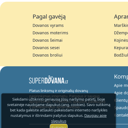
Pagal gavėją
Apra
Dovanos vyrams
Marškin
Dovanos moterims
Džempe
Dovanos šeimai
Kojinės
Dovanos sesei
Kepura
Dovanos broliui
Bodžiu
Komp
Apie m
Platus linksmų ir originalių dovanų
Apie d
pasirinkimas internetu. Patogus ir saugus
Siekdami užtikrinti geriausią Jūsų naršymo patirtį, šioje
Klientų
apsipirkimas. Kokybiškos spaudos paslaugos
svetainėje naudojame slapukus (ang. cookies). Savo sutikimą
ir profesionalus aptarnavimas.
Spaudo
bet kada galėsite atšaukti pakeisdami interneto naršyklės
Kontakt
nustatymus ir ištrindami įrašytus slapukus.
Daugiau apie
slapukus