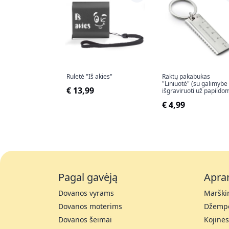
Ruletė "Iš akies"
Raktų pakabukas
"Liniuotė" (su galimybe
€ 13,99
išgraviruoti už papildo
kainą)
€ 4,99
Pagal gavėją
Apra
Dovanos vyrams
Marškin
Dovanos moterims
Džempe
Dovanos šeimai
Kojinės