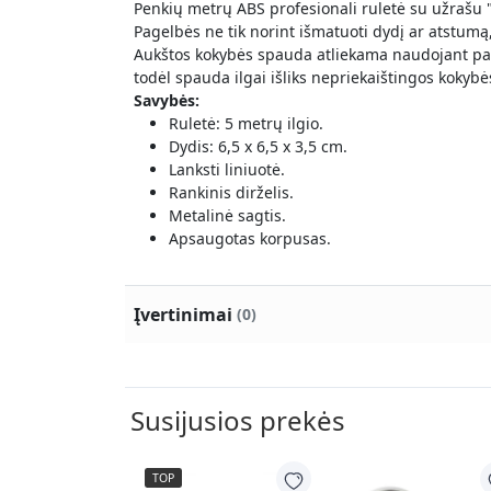
Penkių metrų ABS profesionali ruletė su užrašu "T
Pagelbės ne tik norint išmatuoti dydį ar atstumą, 
Aukštos kokybės spauda atliekama naudojant pa
todėl spauda ilgai išliks nepriekaištingos kokybė
Savybės:
Ruletė: 5 metrų ilgio.
Dydis: 6,5 x 6,5 x 3,5 cm.
Lanksti liniuotė.
Rankinis dirželis.
Metalinė sagtis.
Apsaugotas korpusas.
Įvertinimai
(0)
Susijusios prekės
TOP