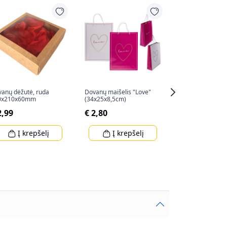
-50%
anų dėžutė, ruda
Dovanų maišelis "Love"
"LINDT LINDOR" 
0x210x60mm
(34x25x8,5cm)
62g
2,99
€ 2,80
€ 2,99
€ 5,99
Į krepšelį
Į krepšelį
Į krep