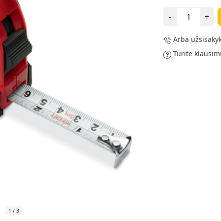
-
+
Arba užsisakyk
Turite klausim
1
/
3