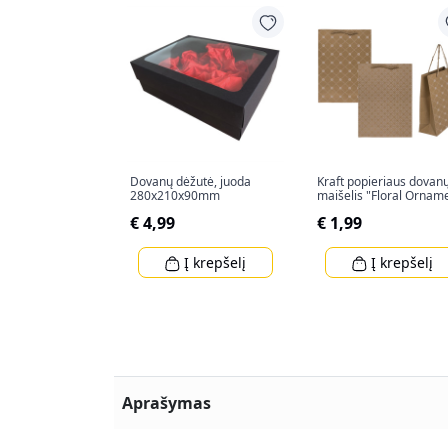
Dovanų dėžutė, juoda
Kraft popieriaus dovan
280x210x90mm
maišelis "Floral Ornam
(34,5x25x8cm)
€ 4,99
€ 1,99
Į krepšelį
Į krepšelį
Aprašymas