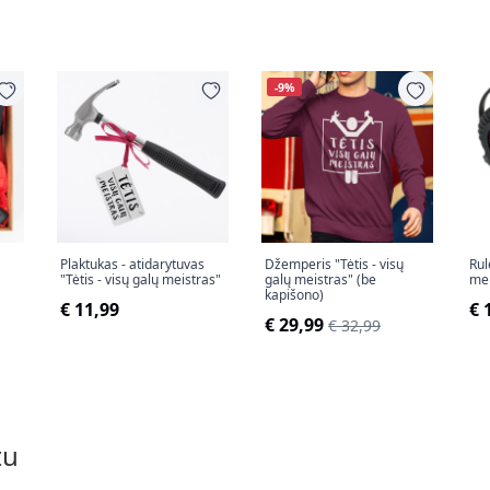
-9%
Plaktukas - atidarytuvas
Džemperis "Tėtis - visų
Rul
"Tėtis - visų galų meistras"
galų meistras" (be
mei
kapišono)
€ 11,99
€ 
€ 29,99
€ 32,99
tu