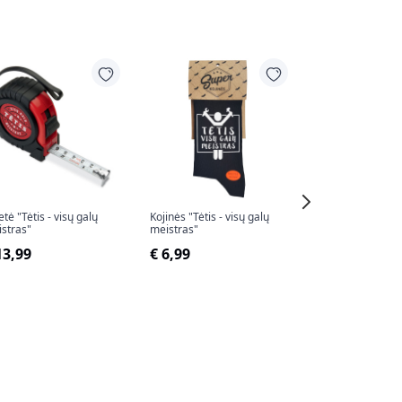
-14%
etė "Tėtis - visų galų
Kojinės "Tėtis - visų galų
Marškinėliai "Tėti
stras"
meistras"
galų meistras"
13,99
€ 6,99
€ 17,99
€ 20,