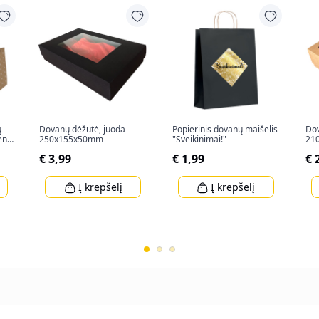
ų
Dovanų dėžutė, juoda
Popierinis dovanų maišelis
Dov
ent"
250x155x50mm
"Sveikinimai!"
21
€ 3,99
€ 1,99
€ 
Į krepšelį
Į krepšelį