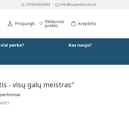
+37067629494
info@superdovana.lt
Patikusios
Prisijungti
Krepšelis
prekės
 visi perka?
Kas naujo?
tis - visų galų meistras"
įvertinimai
6971