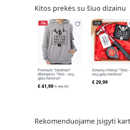
Kitos prekės su šiuo dizainu
-7%
TOP
Premium "Stedman"
Dovanų rinkinys "Tėtis -
džemperis "Tėtis - visų
visų galų meistras"
galų meistras"
€ 29,99
€ 41,99
€ 44,99
Rekomenduojame įsigyti kar