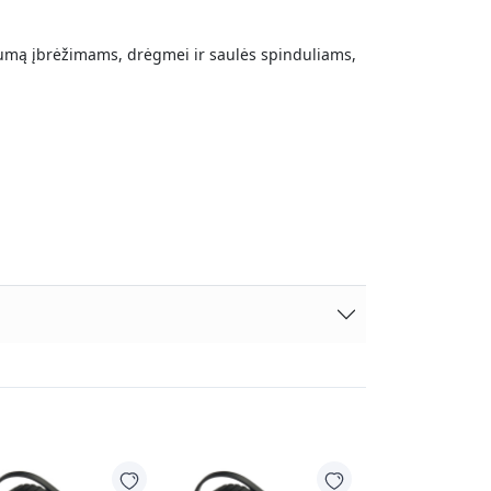
umą įbrėžimams, drėgmei ir saulės spinduliams,