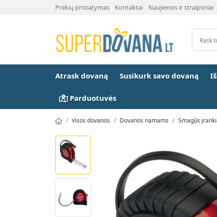
Prekių pristatymas
Kontaktai
Naujienos ir straipsniai
Atrask dovaną
Susikurk savo dovaną
I
Parduotuvės
Visos dovanos
Dovanos namams
Smagūs įranki