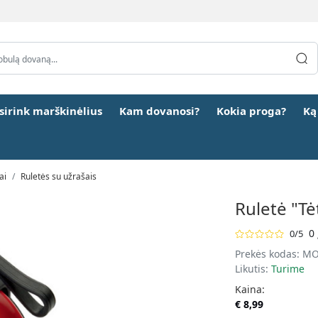
šsirink marškinėlius
Kam dovanosi?
Kokia proga?
Ką
ai
Ruletės su užrašais
Ruletė "Tė
0 
0/5
Prekės kodas:
MO
Likutis:
Turime
Kaina:
€ 8,99