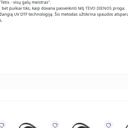
ėtis - visų galų meistras".
bet puikiai tiks, kaip dovana pasveikinti tėtį
TĖVO DIENOS
proga.
žangią UV DTF technologiją. Šis metodas užtikrina spaudos atspar
s.