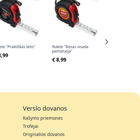
etė "Praktiškas tėtis"
Ruletė "Bosas visada
Ruletė "Vis kitoki
pamatuoja"
8,99
€ 13,99
€ 8,99
Verslo dovanos
Rašymo priemonės
Trofėjai
Originalios dovanos