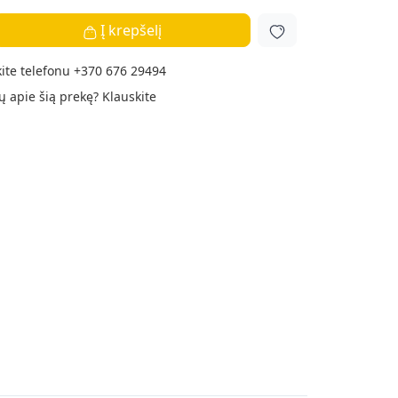
Į krepšelį
ite telefonu
+370 676 29494
ų apie šią prekę?
Klauskite