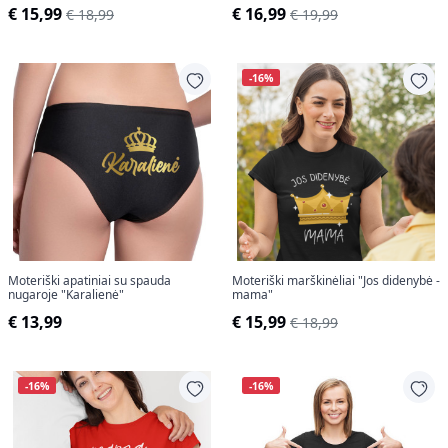
€ 15,99
€ 16,99
€ 18,99
€ 19,99
-16%
Moteriški apatiniai su spauda
Moteriški marškinėliai "Jos didenybė -
nugaroje "Karalienė"
mama"
€ 13,99
€ 15,99
€ 18,99
-16%
-16%