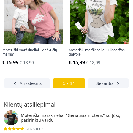
Moteriški marškinėliai "Meškučių
Moteriški marškinėliai "Tik daržas
mama"
galvoje"
€ 15,99
€ 15,99
€ 18,99
€ 18,99
Ankstesnis
5 / 31
Sekantis
Klientų atsiliepimai
Moteriški marškinėliai "Geriausia moteris" su Jūsų
pasirinktu vardu
2026-03-25