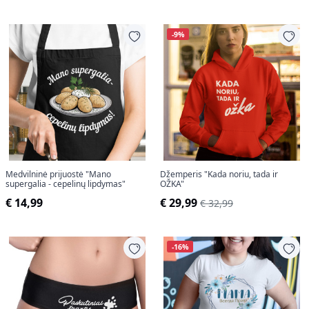
-9%
Medvilninė prijuostė "Mano
Džemperis "Kada noriu, tada ir
supergalia - cepelinų lipdymas"
OŽKA"
€ 14,99
€ 29,99
€ 32,99
-16%