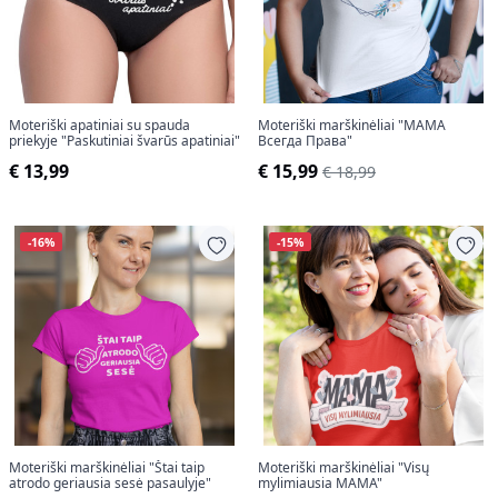
Moteriški apatiniai su spauda
Moteriški marškinėliai "MAMA
priekyje "Paskutiniai švarūs apatiniai"
Всегда Права"
€ 13,99
€ 15,99
€ 18,99
-16%
-15%
Moteriški marškinėliai "Štai taip
Moteriški marškinėliai "Visų
atrodo geriausia sesė pasaulyje"
mylimiausia MAMA"