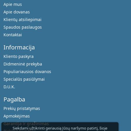
Apie mus
Apie dovanas
Klientų atsiliepimai
Spaudos paslaugos
Kontaktai
Informacija
Kliento paskyra
Didmeninė prekyba
Populiariausios dovanos
Specialūs pasiūlymai
D.U.K.
Pagalba
Prekių pristatymas
Apmokėjimas
Garantija ir gražinimas
Siekdami užtikrinti geriausią Jūsų naršymo patirtį, šioje