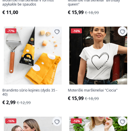
Moteriški marškinėliai V formos
Moteriški marškinėliai "Birthday
apykakle be spaudos
queen"
€ 11,00
€ 15,99
€ 18,99
-77%
-16%
Brandinto sūrio kojinės (dydis 35 -
Moteriški marškinėliai "Ciocia"
40)
€ 15,99
€ 18,99
€ 2,99
€ 12,99
-16%
-16%