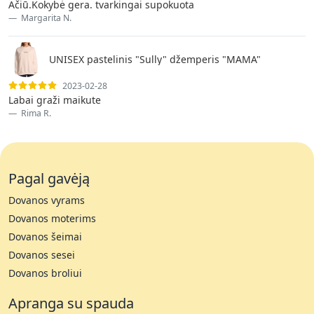
Ačiū.Kokybė gera. tvarkingai supokuota
Margarita N.
UNISEX pastelinis "Sully" džemperis "MAMA"
2023-02-28
Labai graži maikute
Rima R.
Pagal gavėją
Dovanos vyrams
Dovanos moterims
Dovanos šeimai
Dovanos sesei
Dovanos broliui
Apranga su spauda