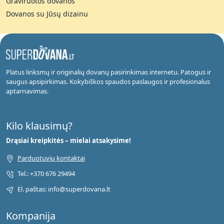
Graviruotos dovanos
Dovanos su Jūsų dizainu
Platus linksmų ir originalių dovanų pasirinkimas internetu. Patogus ir
saugus apsipirkimas. Kokybiškos spaudos paslaugos ir profesionalus
aptarnavimas.
Kilo klausimų?
Drąsiai kreipkitės – mielai atsakysime!
Parduotuvių kontaktai
Tel.: +370 676 29494
El. paštas: info@superdovana.lt
Kompanija