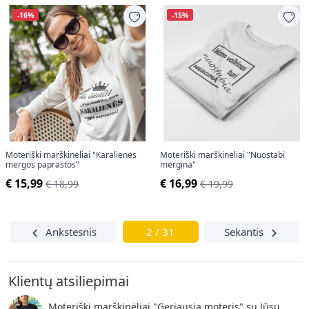
-16%
-15%
Moteriški marškinėliai "Karalienės
Moteriški marškinėliai "Nuostabi
mergos paprastos"
mergina"
€ 15,99
€ 16,99
€ 18,99
€ 19,99
Ankstesnis
2 / 31
Sekantis
Klientų atsiliepimai
Moteriški marškinėliai "Geriausia moteris" su Jūsų