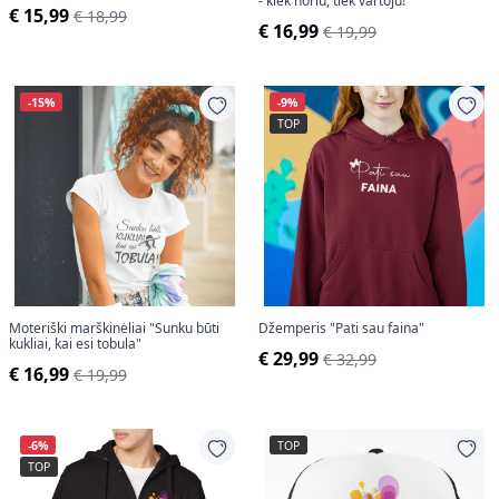
- kiek noriu, tiek vartoju!
€ 15,99
€ 18,99
€ 16,99
€ 19,99
-15%
-9%
TOP
Moteriški marškinėliai "Sunku būti
Džemperis "Pati sau faina"
kukliai, kai esi tobula"
€ 29,99
€ 32,99
€ 16,99
€ 19,99
-6%
TOP
TOP