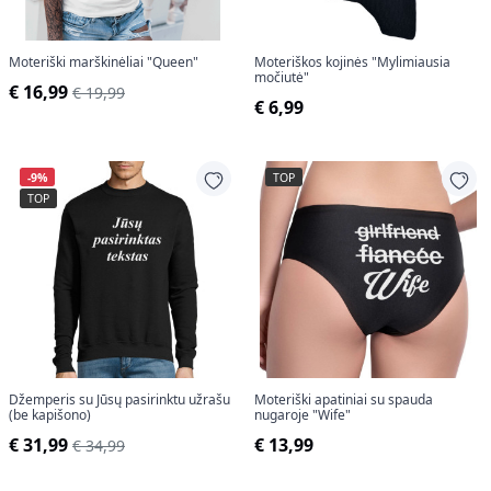
Moteriški marškinėliai "Queen"
Moteriškos kojinės "Mylimiausia
močiutė"
€ 16,99
€ 19,99
€ 6,99
-9%
TOP
TOP
Džemperis su Jūsų pasirinktu užrašu
Moteriški apatiniai su spauda
(be kapišono)
nugaroje "Wife"
€ 31,99
€ 13,99
€ 34,99