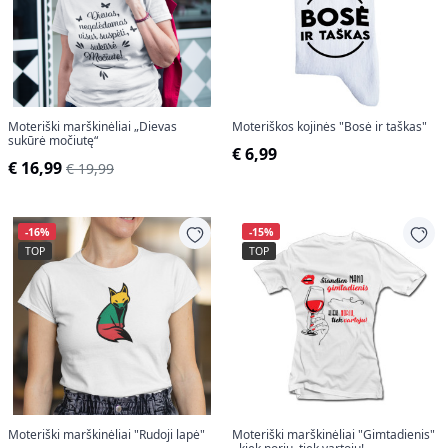
Moteriški marškinėliai „Dievas
Moteriškos kojinės "Bosė ir taškas"
sukūrė močiutę“
€ 6,99
€ 16,99
€ 19,99
-16%
-15%
TOP
TOP
Moteriški marškinėliai "Rudoji lapė"
Moteriški marškinėliai "Gimtadienis"