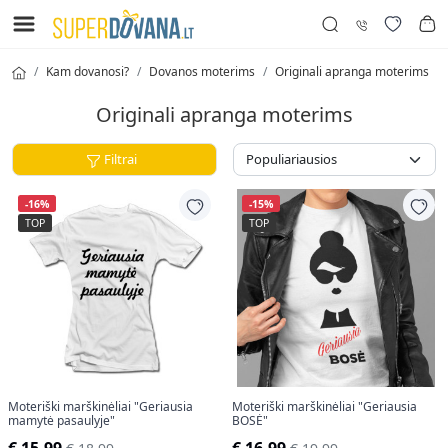
Kam dovanosi?
Dovanos moterims
Originali apranga moterims
Originali apranga moterims
Filtrai
-16%
-15%
TOP
TOP
Moteriški marškinėliai "Geriausia
Moteriški marškinėliai "Geriausia
mamytė pasaulyje"
BOSĖ"