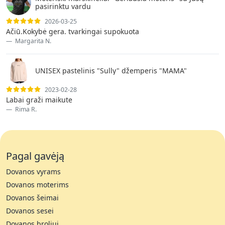
pasirinktu vardu
2026-03-25
Ačiū.Kokybė gera. tvarkingai supokuota
Margarita N.
UNISEX pastelinis "Sully" džemperis "MAMA"
2023-02-28
Labai graži maikute
Rima R.
Pagal gavėją
Dovanos vyrams
Dovanos moterims
Dovanos šeimai
Dovanos sesei
Dovanos broliui