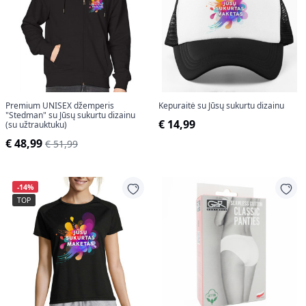
Premium UNISEX džemperis
Kepuraitė su Jūsų sukurtu dizainu
"Stedman" su Jūsų sukurtu dizainu
€ 14,99
(su užtrauktuku)
€ 48,99
€ 51,99
-14%
TOP