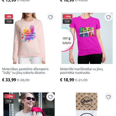
€ 15,99
€ 16,99
€ 18,99
€ 19,99
-8%
-14%
TOP
TOP
Moteriškas pastelinis džemperis
Moteriški marškinėliai su Jūsų
"Sully" su Jūsų sukurtu dizainu
pasirinkta nuotrauka
€ 33,99
€ 18,99
€ 36,99
€ 21,99
-15%
TOP