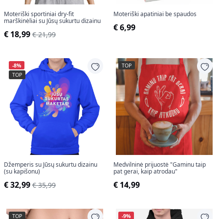
Moteriški sportiniai dry-fit
Moteriški apatiniai be spaudos
marškinėliai su Jūsų sukurtu dizainu
€ 6,99
€ 18,99
€ 21,99
-8%
TOP
TOP
Džemperis su Jūsų sukurtu dizainu
Medvilninė prijuostė "Gaminu taip
(su kapišonu)
pat gerai, kaip atrodau"
€ 32,99
€ 14,99
€ 35,99
TOP
-9%