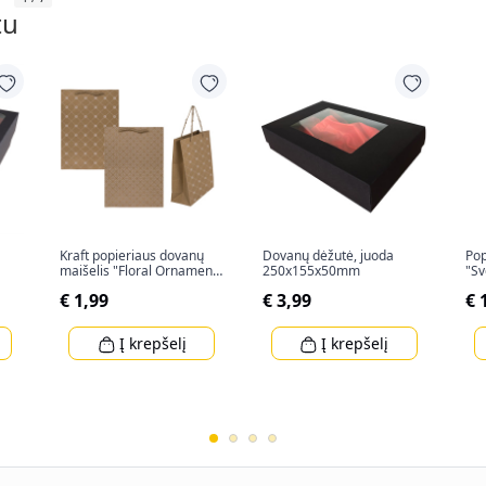
tu
Kraft popieriaus dovanų
Dovanų dėžutė, juoda
Pop
maišelis "Floral Ornament"
250x155x50mm
"Sv
(34,5x25x8cm)
€ 1,99
€ 3,99
€ 
Į krepšelį
Į krepšelį