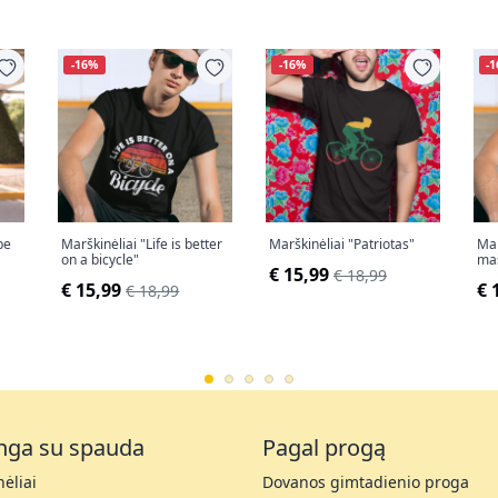
-16%
-16%
-
be
Marškinėliai "Life is better
Marškinėliai "Patriotas"
Mar
on a bicycle"
ma
€ 15,99
€ 18,99
€ 15,99
€ 
€ 18,99
nga su spauda
Pagal progą
ėliai
Dovanos gimtadienio proga