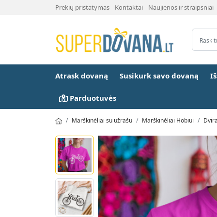
Prekių pristatymas
Kontaktai
Naujienos ir straipsniai
Atrask dovaną
Susikurk savo dovaną
I
Parduotuvės
Marškinėliai su užrašu
Marškinėliai Hobiui
Dvir