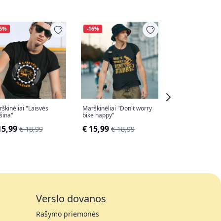
16%
-16%
-16%
škinėliai "Laisvės
Marškinėliai "Don't worry
Marškinėliai
šina"
bike happy"
"Nesustabdoma
15,99
€ 15,99
€ 15,99
€ 18,99
€ 18,99
€ 18,
Verslo dovanos
Rašymo priemonės