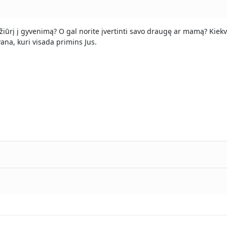
ožiūrį į gyvenimą? O gal norite įvertinti savo draugę ar mamą? Kie
ana, kuri visada primins Jus.