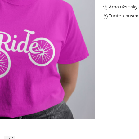
Arba užsisakyk
Turite klausim
1
/
7