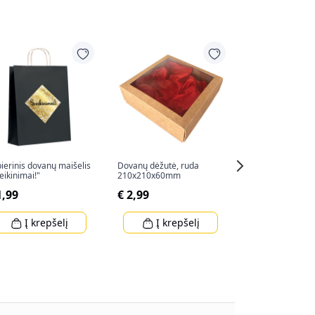
ierinis dovanų maišelis
Dovanų dėžutė, ruda
Dovanų maišelis
eikinimai!"
210x210x60mm
(34x25x8,5cm)
1,99
€ 2,99
€ 2,80
Į krepšelį
Į krepšelį
Į krep