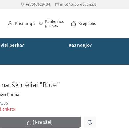
+37067629494
info@superdovana.lt
Patikusios
Prisijungti
Krepšelis
prekės
 visi perka?
Kas naujo?
marškinėliai "Ride"
įvertinimai
7366
š anksto
Į krepšelį