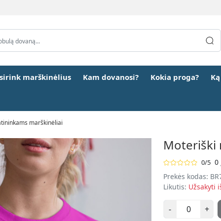
šsirink marškinėlius
Kam dovanosi?
Kokia proga?
Ką
atininkams marškinėliai
Moteriški 
0 
0/5
Prekės kodas:
BR
Likutis:
Užsakyti i
-
+