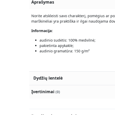
Aprašymas
Norite atskleisti savo charakterį, pomėgius ar p
marškinėliai yra praktiška ir ilgai naudojama dov
Informacija:
audinio sudėtis: 100% medvilnė;
pakietinta apykaklė;
audinio gramatūra: 150 g/m²
Dydžių lentelė
Įvertinimai
(0)