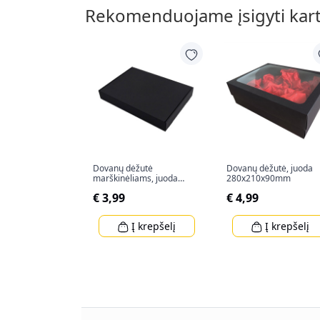
Rekomenduojame įsigyti kar
Dovanų dėžutė
Dovanų dėžutė, juoda
marškinėliams, juoda
280x210x90mm
328x240x47mm
€ 3,99
€ 4,99
Į krepšelį
Į krepšelį