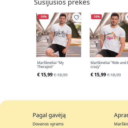
Susijusios prekės
-16%
-16%
Marškinėliai "My
Marškinėliai "Ride and 
Therapist"
crazy"
€ 15,99
€ 15,99
€ 18,99
€ 18,99
Pagal gavėją
Apra
Dovanos vyrams
Marškin