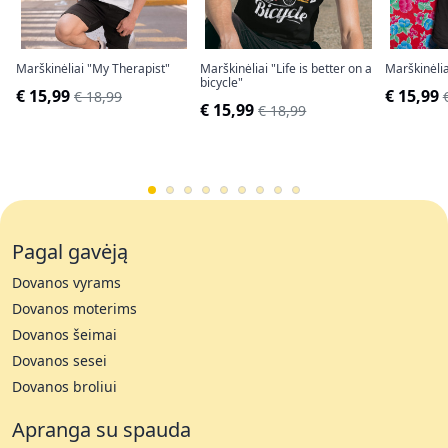
Marškinėliai "My Therapist"
Marškinėliai "Life is better on a
Marškinėlia
bicycle"
€ 15,99
€ 15,99
€ 18,99
€ 15,99
€ 18,99
Pagal gavėją
Dovanos vyrams
Dovanos moterims
Dovanos šeimai
Dovanos sesei
Dovanos broliui
Apranga su spauda