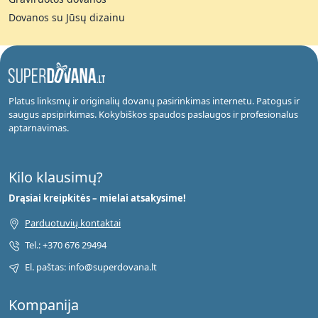
Dovanos su Jūsų dizainu
Platus linksmų ir originalių dovanų pasirinkimas internetu. Patogus ir
saugus apsipirkimas. Kokybiškos spaudos paslaugos ir profesionalus
aptarnavimas.
Kilo klausimų?
Drąsiai kreipkitės – mielai atsakysime!
Parduotuvių kontaktai
Tel.: +370 676 29494
El. paštas: info@superdovana.lt
Kompanija