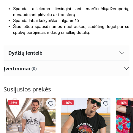
Spauda atliekama tiesiogiai ant marškinėlių/džemperių,
nenaudojant plėvelių ar transferų.
Spauda labai kokybiška ir ilgaamžė.
Šiuo būdu spausdinamos nuotraukos, sudėtingi logotipai su
spalvų perėjimais ir daug smulkių detalių.
Dydžių lentelė
Įvertinimai
(0)
Susijusios prekės
-16%
-16%
-16%