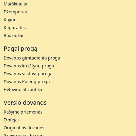
Marškinėliai
Džemperiai
Kojinės
Kepuraitės
Bodžiukai
Pagal progą
Dovanos gimtadienio proga
Dovanos krikštynų proga
Dovanos vestuvių proga
Dovanos Kalėdų proga
Helovino atributika
Verslo dovanos
Rašymo priemonės
Trofėjai
Originalios dovanos
Graviruotos dovanos