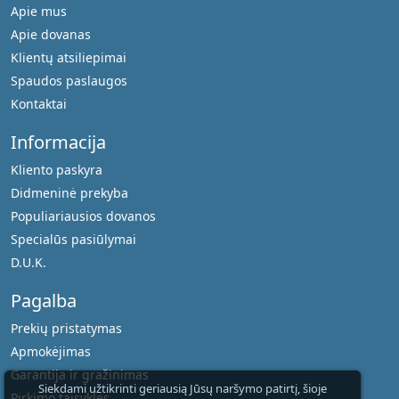
Apie mus
Apie dovanas
Klientų atsiliepimai
Spaudos paslaugos
Kontaktai
Informacija
Kliento paskyra
Didmeninė prekyba
Populiariausios dovanos
Specialūs pasiūlymai
D.U.K.
Pagalba
Prekių pristatymas
Apmokėjimas
Garantija ir gražinimas
Siekdami užtikrinti geriausią Jūsų naršymo patirtį, šioje
Pirkimo taisyklės