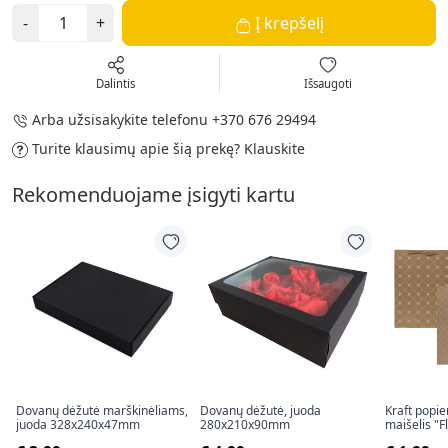
-
+
Į krepšelį
Dalintis
Išsaugoti
Arba užsisakykite telefonu
+370 676 29494
Turite klausimų apie šią prekę?
Klauskite
Rekomenduojame įsigyti kartu
Dovanų dėžutė marškinėliams,
Dovanų dėžutė, juoda
Kraft popi
juoda 328x240x47mm
280x210x90mm
maišelis "
(34,5x25x8