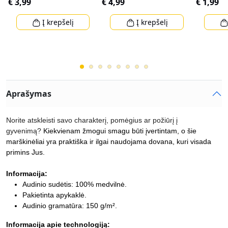
€ 3,99
€ 4,99
€ 1,99
Į krepšelį
Į krepšelį
Aprašymas
Norite atskleisti savo charakterį, pomėgius ar požiūrį į
gyvenimą?
Kiekvienam žmogui smagu būti įvertintam, o šie
marškinėliai yra praktiška ir ilgai naudojama dovana, kuri visada
primins Jus.
Informacija:
Audinio sudėtis: 100% medvilnė.
Pakietinta apykaklė.
Audinio gramatūra: 150 g/m².
Informacija apie technologiją: