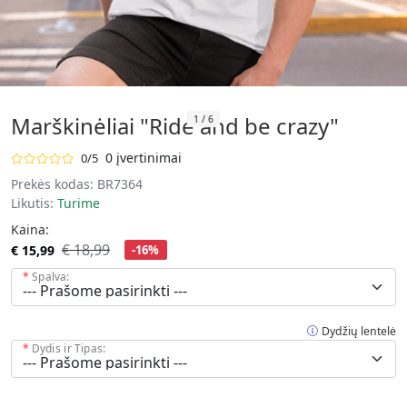
Marškinėliai "Ride and be crazy"
1
/
6
0 įvertinimai
0/5
Prekės kodas:
BR7364
Likutis:
Turime
Kaina:
€ 18,99
€ 15,99
-16%
Spalva:
Dydžių lentelė
Dydis ir Tipas: