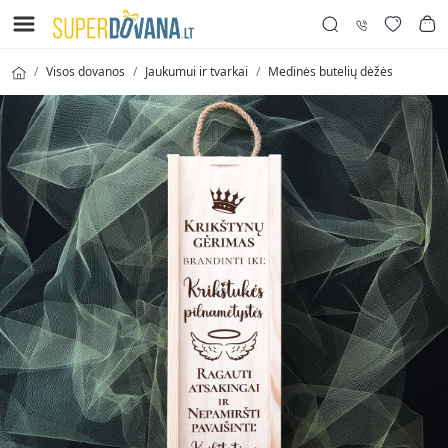
Visos dovanos
Jaukumui ir tvarkai
Medinės butelių dėžės