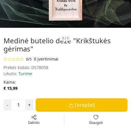
Medinė butelio dėžė "Krikštukės
1
/
1
gėrimas"
0 įvertinimai
0/5
Prekės kodas:
DS78058
Likutis:
Turime
Kaina:
€ 15,99
-
+
Į krepšelį
Dalintis
Išsaugoti