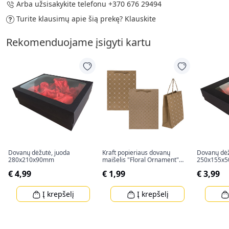
Arba užsisakykite telefonu
+370 676 29494
Turite klausimų apie šią prekę?
Klauskite
Rekomenduojame įsigyti kartu
Dovanų dėžutė, juoda
Kraft popieriaus dovanų
Dovanų dėž
280x210x90mm
maišelis "Floral Ornament"
250x155x
(34,5x25x8cm)
€ 4,99
€ 1,99
€ 3,99
Į krepšelį
Į krepšelį