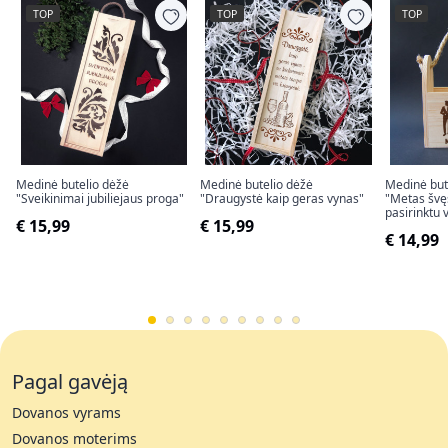
TOP
TOP
TOP
Medinė butelio dėžė
Medinė butelio dėžė
Medinė bute
"Sveikinimai jubiliejaus proga"
"Draugystė kaip geras vynas"
"Metas švęs
pasirinktu 
€ 15,99
€ 15,99
€ 14,99
Pagal gavėją
Dovanos vyrams
Dovanos moterims