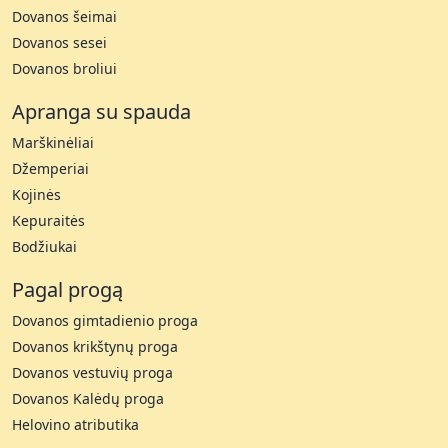
Dovanos šeimai
Dovanos sesei
Dovanos broliui
Apranga su spauda
Marškinėliai
Džemperiai
Kojinės
Kepuraitės
Bodžiukai
Pagal progą
Dovanos gimtadienio proga
Dovanos krikštynų proga
Dovanos vestuvių proga
Dovanos Kalėdų proga
Helovino atributika