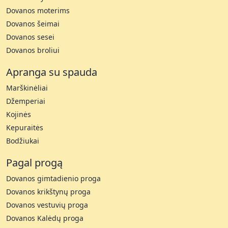
Dovanos moterims
Dovanos šeimai
Dovanos sesei
Dovanos broliui
Apranga su spauda
Marškinėliai
Džemperiai
Kojinės
Kepuraitės
Bodžiukai
Pagal progą
Dovanos gimtadienio proga
Dovanos krikštynų proga
Dovanos vestuvių proga
Dovanos Kalėdų proga