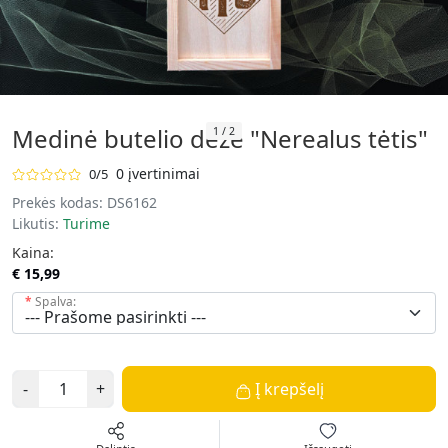
Medinė butelio dėžė "Nerealus tėtis"
1
/
2
0 įvertinimai
0/5
Prekės kodas:
DS6162
Likutis:
Turime
Kaina:
€ 15,99
Spalva:
-
+
Į krepšelį