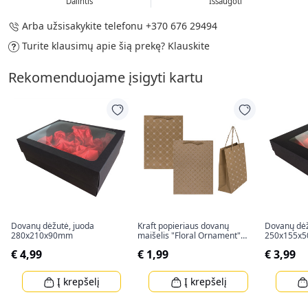
Dalintis
Išsaugoti
Arba užsisakykite telefonu
+370 676 29494
Turite klausimų apie šią prekę?
Klauskite
Rekomenduojame įsigyti kartu
Dovanų dėžutė, juoda
Kraft popieriaus dovanų
Dovanų dėž
280x210x90mm
maišelis "Floral Ornament"
250x155x
(34,5x25x8cm)
€ 4,99
€ 1,99
€ 3,99
Į krepšelį
Į krepšelį