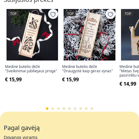
TOP
TOP
TOP
Medinė butelio dėžė
Medinė butelio dėžė
Medinė bute
"Sveikinimai jubiliejaus proga"
"Draugystė kaip geras vynas"
"Metas švęs
pasirinktu 
€ 15,99
€ 15,99
€ 14,99
Pagal gavėją
Dovanos vyrams