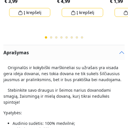
€ 3,99
€ 4,99
€ 1,99
Į krepšelį
Į krepšelį
Aprašymas
Originalūs ir kokybiški marškinėliai su užrašais yra visada
gera idėja dovanai, nes tokia dovana ne tik sukels šilčiausius
jausmus ar pralinksmins, bet ir bus praktiška bei naudojama.
Stebinkite savo draugus ir šeimos narius dovanodami
smagią, žaismingą ir mielą dovaną, kurį tikrai nedulkės
spintoje!
Ypatybės:
Audinio sudėtis: 100% medvilnė;