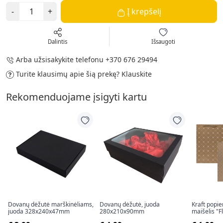
-
+
Į krepšelį
Dalintis
Išsaugoti
Arba užsisakykite telefonu
+370 676 29494
Turite klausimų apie šią prekę?
Klauskite
Rekomenduojame įsigyti kartu
Dovanų dėžutė marškinėliams,
Dovanų dėžutė, juoda
Kraft popi
juoda 328x240x47mm
280x210x90mm
maišelis "
(34,5x25x8