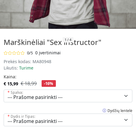
Marškinėliai "Sex instructor"
1
/
4
0 įvertinimai
0/5
Prekės kodas:
MA80948
Likutis:
Turime
Kaina:
€ 18,99
€ 15,99
-16%
Spalva:
Dydžių lentelė
Dydis ir Tipas: