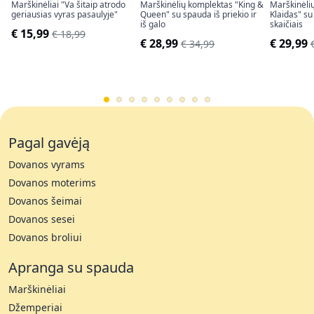
Marškinėliai "Va šitaip atrodo
Marškinėlių komplektas "King &
Marškinėlių
geriausias vyras pasaulyje"
Queen" su spauda iš priekio ir
Klaidas" su
iš galo
skaičiais
€ 15,99
€ 18,99
€ 28,99
€ 29,99
€ 34,99
Pagal gavėją
Dovanos vyrams
Dovanos moterims
Dovanos šeimai
Dovanos sesei
Dovanos broliui
Apranga su spauda
Marškinėliai
Džemperiai