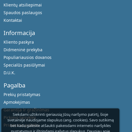
Klientų atsiliepimai
Spaudos paslaugos
Kontaktai
Informacija
Kliento paskyra
Didmeninė prekyba
Populiariausios dovanos
Specialūs pasiūlymai
D.U.K.
Pagalba
Prekių pristatymas
Apmokėjimas
Garantija ir gražinimas
Siekdami užtikrinti geriausią Jūsų naršymo patirtį, šioje
Pirkimo taisyklės
svetainėje naudojame slapukus (ang. cookies). Savo sutikimą
Privatumo politika
bet kada galėsite atšaukti pakeisdami interneto naršyklės
nustatymus ir ištrindami įrašytus slapukus.
Daugiau apie