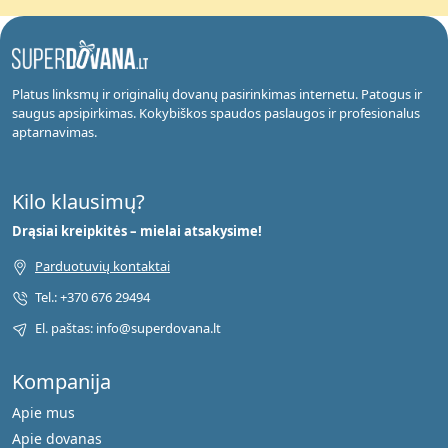
Platus linksmų ir originalių dovanų pasirinkimas internetu. Patogus ir
saugus apsipirkimas. Kokybiškos spaudos paslaugos ir profesionalus
aptarnavimas.
Kilo klausimų?
Drąsiai kreipkitės – mielai atsakysime!
Parduotuvių kontaktai
Tel.: +370 676 29494
El. paštas: info@superdovana.lt
Kompanija
Apie mus
Apie dovanas