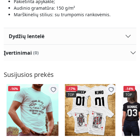
Pakietinta apykaklė;
Audinio gramatūra: 150 g/m²
Marškinėlių stilius: su trumpomis rankovėmis.
Dydžių lentelė
Įvertinimai
(0)
Susijusios prekės
-16%
-17%
-14%
TOP
TOP