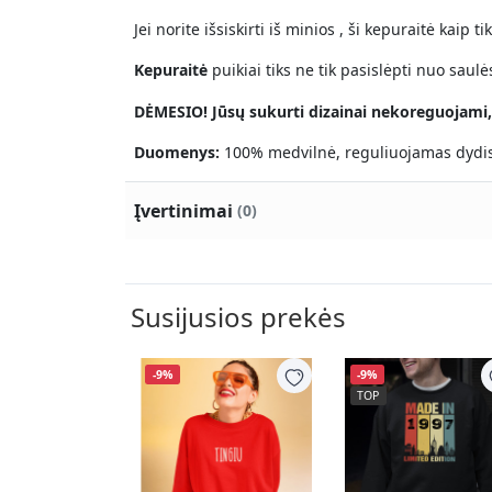
Jei norite išsiskirti iš minios , ši kepuraitė kaip 
Kepuraitė
puikiai tiks ne tik pasislėpti nuo saulė
DĖMESIO! Jūsų sukurti dizainai nekoreguojami,
Duomenys:
100% medvilnė, reguliuojamas dydis
Įvertinimai
(0)
Susijusios prekės
-9%
-9%
TOP