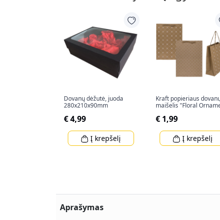
Dovanų dėžutė, juoda
Kraft popieriaus dovan
280x210x90mm
maišelis "Floral Ornam
(34,5x25x8cm)
€ 4,99
€ 1,99
Į krepšelį
Į krepšelį
Aprašymas