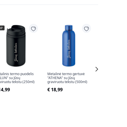
OP
alinis termo puodelis
Metalinė termo gertuvė
Stačiakampė me
LUN" su Jūsų
"ATHENA" su Jūsų
pjaustymo lentel
viruotu tekstu (250ml)
graviruotu tekstu (500ml)
pasirinktu tekstu
14,99
€ 18,99
€ 15,50