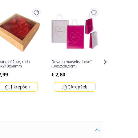
anų dėžutė, ruda
Dovanų maišelis "Love"
"LINDT LINDOR" 
0x210x60mm
(34x25x8,5cm)
62g
2,99
€ 2,80
€ 5,99
Į krepšelį
Į krepšelį
Į krep