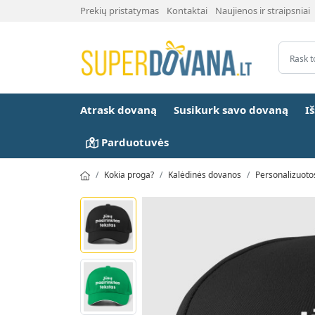
Prekių pristatymas
Kontaktai
Naujienos ir straipsniai
Atrask dovaną
Susikurk savo dovaną
I
Parduotuvės
Kokia proga?
Kalėdinės dovanos
Personalizuoto