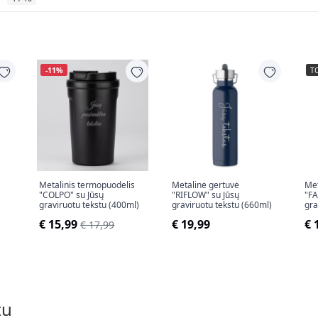
-11%
T
Metalinis termopuodelis
Metalinė gertuvė
Met
"COLPO" su Jūsų
"RIFLOW" su Jūsų
"FA
graviruotu tekstu (400ml)
graviruotu tekstu (660ml)
gra
€ 15,99
€ 19,99
€ 
€ 17,99
tu