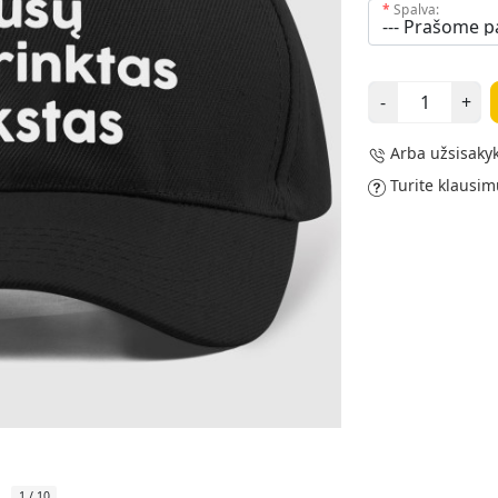
Spalva:
-
+
Arba užsisakyk
Turite klausim
1
/
10