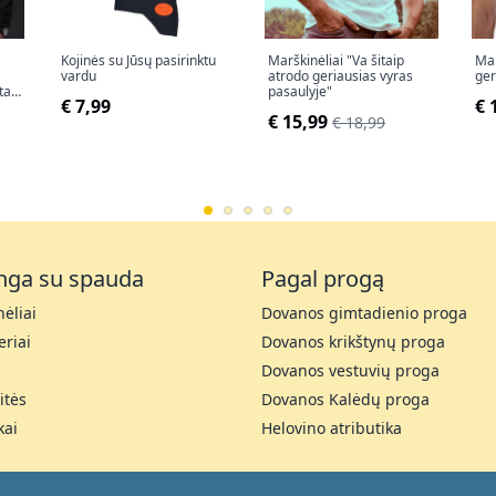
Kojinės su Jūsų pasirinktu
Marškinėliai "Va šitaip
Mar
vardu
atrodo geriausias vyras
ger
tais
pasaulyje"
€ 7,99
€ 
€ 15,99
€ 18,99
nga su spauda
Pagal progą
ėliai
Dovanos gimtadienio proga
riai
Dovanos krikštynų proga
Dovanos vestuvių proga
itės
Dovanos Kalėdų proga
kai
Helovino atributika