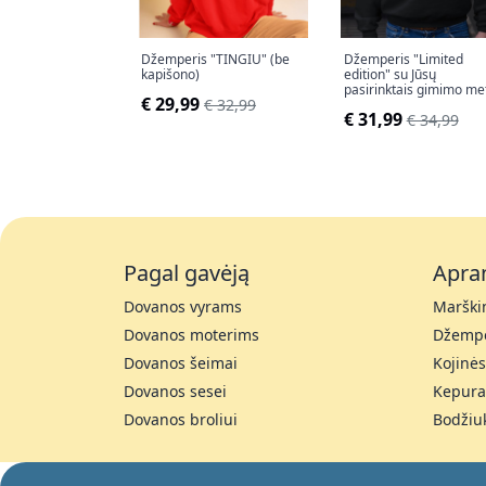
Džemperis "TINGIU" (be
Džemperis "Limited
kapišono)
edition" su Jūsų
pasirinktais gimimo me
€ 29,99
€ 32,99
(be kapišono)
€ 31,99
€ 34,99
Pagal gavėją
Apra
Dovanos vyrams
Marškin
Dovanos moterims
Džempe
Dovanos šeimai
Kojinės
Dovanos sesei
Kepura
Dovanos broliui
Bodžiu