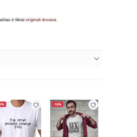
tačiau ir tikrai
originali dovana.
16%
-16%
-14%
TOP