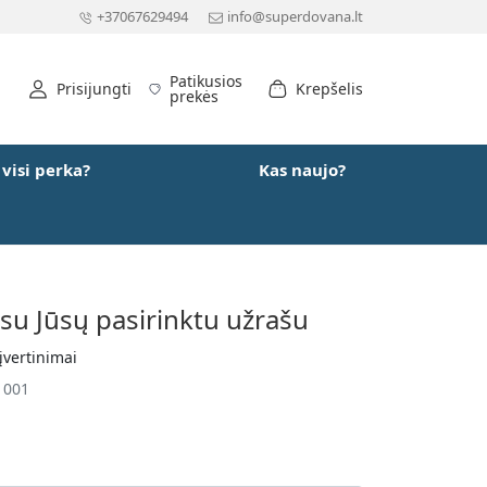
+37067629494
info@superdovana.lt
Patikusios
Prisijungti
Krepšelis
prekės
 visi perka?
Kas naujo?
su Jūsų pasirinktu užrašu
įvertinimai
1001