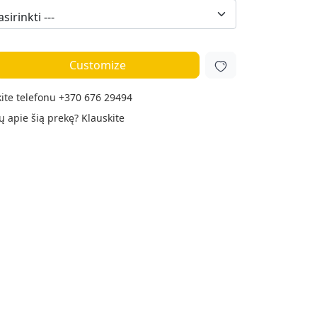
Customize
ite telefonu
+370 676 29494
ų apie šią prekę?
Klauskite