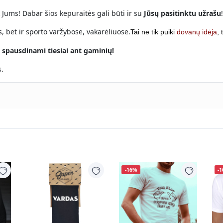
tik Jums! Dabar šios kepuraitės gali būti ir su
Jūsų pasitinktu užrašu
!
s, bet ir sporto varžybose, vakarėliuose.
Tai ne tik puiki
dovanų idėja
, 
 spausdinami tiesiai ant gaminių!
.
-16%
-