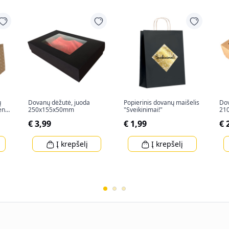
ų
Dovanų dėžutė, juoda
Popierinis dovanų maišelis
Dov
ent"
250x155x50mm
"Sveikinimai!"
21
€ 3,99
€ 1,99
€ 
Į krepšelį
Į krepšelį