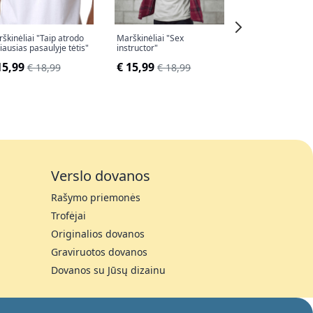
škinėliai "Taip atrodo
Marškinėliai "Sex
Marškinėliai "Aš 
iausias pasaulyje tėtis"
instructor"
€ 17,99
€ 20,
15,99
€ 15,99
€ 18,99
€ 18,99
Verslo dovanos
Rašymo priemonės
Trofėjai
Originalios dovanos
Graviruotos dovanos
Dovanos su Jūsų dizainu