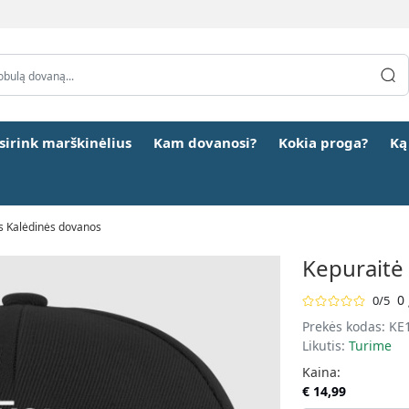
šsirink marškinėlius
Kam dovanosi?
Kokia proga?
Ką
s Kalėdinės dovanos
Kepuraitė 
0 
0/5
Prekės kodas:
KE
Likutis:
Turime
Kaina:
€ 14,99