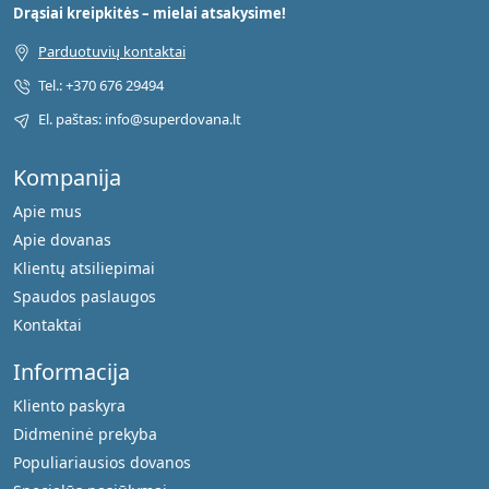
Drąsiai kreipkitės – mielai atsakysime!
Parduotuvių kontaktai
Tel.: +370 676 29494
El. paštas: info@superdovana.lt
Kompanija
Apie mus
Apie dovanas
Klientų atsiliepimai
Spaudos paslaugos
Kontaktai
Informacija
Kliento paskyra
Didmeninė prekyba
Populiariausios dovanos