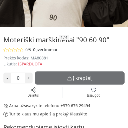
Moteriški marškinėliai "90 60 90"
1
/
4
0 įvertinimai
0/5
Prekės kodas:
MA80881
Likutis:
IŠPARDUOTA
-
+
Į krepšelį
Dalintis
Išsaugoti
Arba užsisakykite telefonu
+370 676 29494
Turite klausimų apie šią prekę?
Klauskite
Rekomenduojame įsigyti kartu