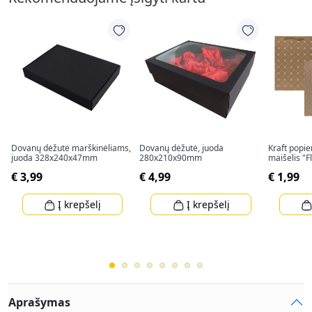
Dovanų dėžutė marškinėliams,
Dovanų dėžutė, juoda
Kraft popi
juoda 328x240x47mm
280x210x90mm
maišelis "
(34,5x25x8
€ 3,99
€ 4,99
€ 1,99
Į krepšelį
Į krepšelį
Aprašymas