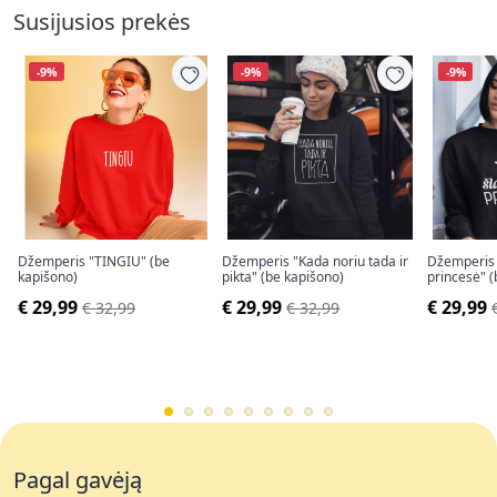
Susijusios prekės
-9%
-9%
-9%
Džemperis "TINGIU" (be
Džemperis "Kada noriu tada ir
Džemperis 
kapišono)
pikta" (be kapišono)
princesė" (
€ 29,99
€ 29,99
€ 29,99
€ 32,99
€ 32,99
Pagal gavėją