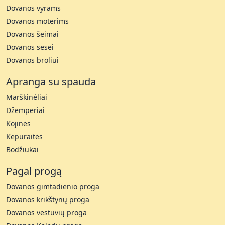
Dovanos vyrams
Dovanos moterims
Dovanos šeimai
Dovanos sesei
Dovanos broliui
Apranga su spauda
Marškinėliai
Džemperiai
Kojinės
Kepuraitės
Bodžiukai
Pagal progą
Dovanos gimtadienio proga
Dovanos krikštynų proga
Dovanos vestuvių proga