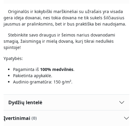
Originalūs ir kokybiški marškinėliai su užrašais yra visada
gera idėja dovanai, nes tokia dovana ne tik sukels šilčiausius
jausmus ar pralinksmins, bet ir bus praktiška bei naudojama.
Stebinkite savo draugus ir šeimos narius dovanodami
smagią, žaismingą ir mielą dovaną, kurį tikrai nedulkės
spintoje!
Ypatybės:
Pagaminta iš
100% medvilnės
.
Pakietinta apykaklė.
Audinio gramatūra: 150 g/m².
Dydžių lentelė
Įvertinimai
(0)