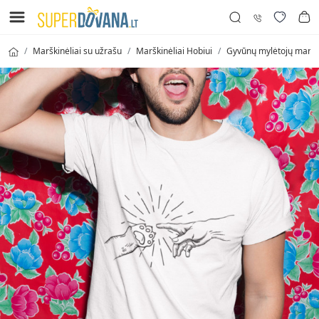
Marškinėliai su užrašu
Marškinėliai Hobiui
Gyvūnų mylėtojų marški