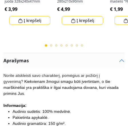
juoda 328x240x47mm
280x210x90mm
maišelis "
(34,5x25x8
€ 3,99
€ 4,99
€ 1,99
Į krepšelį
Į krepšelį
Aprašymas
Norite atskleisti savo charakterį, pomėgius ar požiūrį į
gyvenimą?
Kiekvienam žmogui smagu būti įvertintam, o šie
marškinėliai yra praktiška ir ilgai naudojama dovana, kuri visada
primins Jus.
Informacija:
Audinio sudėtis: 100% medvilnė.
Pakietinta apykaklė.
Audinio gramatūra: 150 g/m².