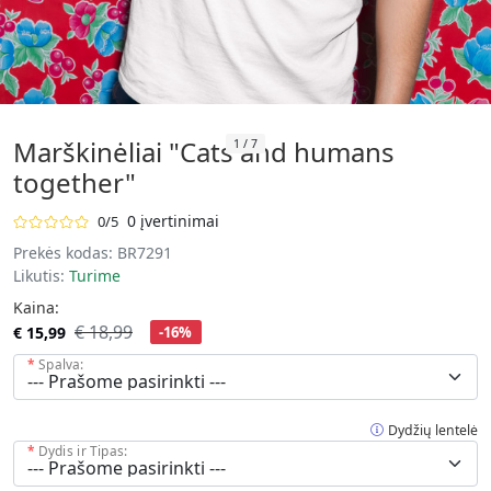
Marškinėliai "Cats and humans
1
/
7
together"
0 įvertinimai
0/5
Prekės kodas:
BR7291
Likutis:
Turime
Kaina:
€ 18,99
€ 15,99
-16%
Spalva:
Dydžių lentelė
Dydis ir Tipas: