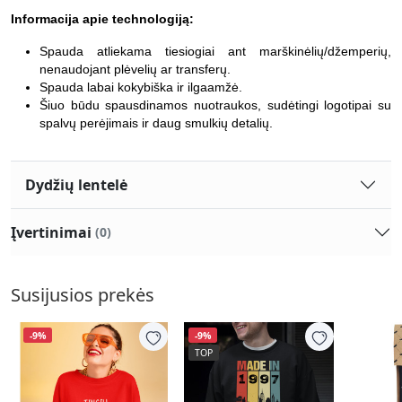
Informacija apie technologiją:
Spauda atliekama tiesiogiai ant marškinėlių/džemperių,
nenaudojant plėvelių ar transferų.
Spauda labai kokybiška ir ilgaamžė.
Šiuo būdu spausdinamos nuotraukos, sudėtingi logotipai su
spalvų perėjimais ir daug smulkių detalių.
Dydžių lentelė
Įvertinimai
(0)
Susijusios prekės
-9%
-9%
TOP