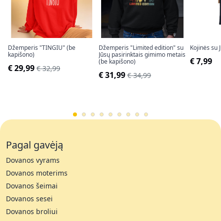
Džemperis "TINGIU" (be
Džemperis "Limited edition" su
Kojinės su 
kapišono)
Jūsų pasirinktais gimimo metais
€ 7,99
(be kapišono)
€ 29,99
€ 32,99
€ 31,99
€ 34,99
Pagal gavėją
Dovanos vyrams
Dovanos moterims
Dovanos šeimai
Dovanos sesei
Dovanos broliui