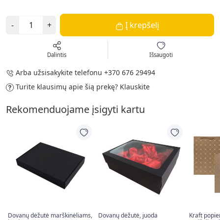
-
+
Į krepšelį
Dalintis
Išsaugoti
Arba užsisakykite telefonu
+370 676 29494
Turite klausimų apie šią prekę?
Klauskite
Rekomenduojame įsigyti kartu
Dovanų dėžutė marškinėliams,
Dovanų dėžutė, juoda
Kraft popi