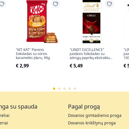
"KIT KAT" Pieninis
"LINDT EXCELLENCE"
"L
šokoladas su sūrios
juodasis šokoladas su
juo
karamelės įdaru, 99g
aitriųjų paprikų ekstraktu,
100
100 g
€ 2,99
€ 5,49
€ 
nga su spauda
Pagal progą
ėliai
Dovanos gimtadienio proga
riai
Dovanos krikštynų proga