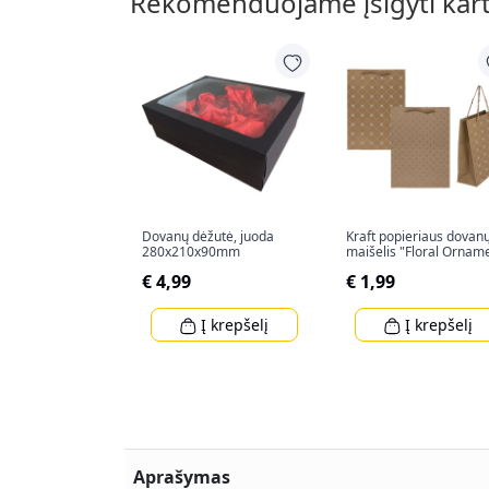
Rekomenduojame įsigyti kar
Dovanų dėžutė, juoda
Kraft popieriaus dovan
280x210x90mm
maišelis "Floral Ornam
(34,5x25x8cm)
€ 4,99
€ 1,99
Į krepšelį
Į krepšelį
Aprašymas