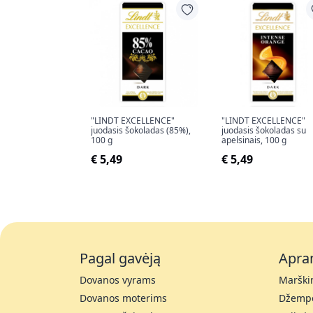
"LINDT EXCELLENCE"
"LINDT EXCELLENCE"
juodasis šokoladas (85%),
juodasis šokoladas su
100 g
apelsinais, 100 g
€ 5,49
€ 5,49
Pagal gavėją
Apra
Dovanos vyrams
Marškin
Dovanos moterims
Džempe