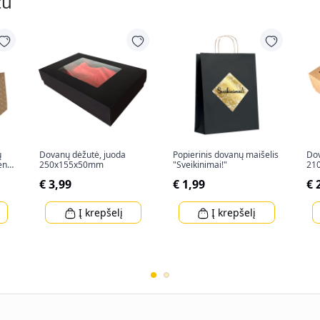
tu
ų
Dovanų dėžutė, juoda
Popierinis dovanų maišelis
Dov
ent"
250x155x50mm
"Sveikinimai!"
21
€ 3,99
€ 1,99
€ 
Į krepšelį
Į krepšelį