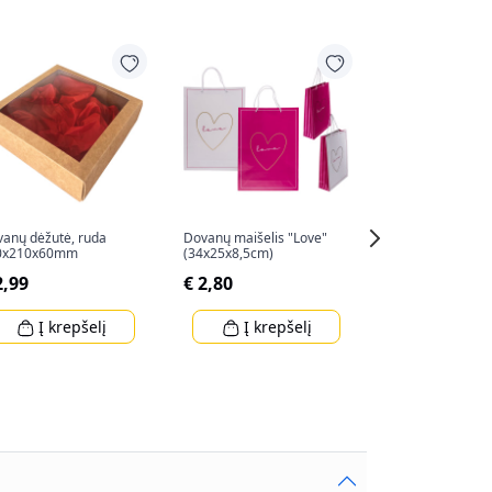
anų dėžutė, ruda
Dovanų maišelis "Love"
"LINDT EXCELLE
0x210x60mm
(34x25x8,5cm)
juodasis šokolad
100 g
2,99
€ 2,80
€ 5,49
Į krepšelį
Į krepšelį
Į krep