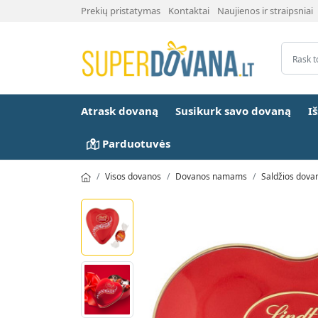
Prekių pristatymas
Kontaktai
Naujienos ir straipsniai
Atrask dovaną
Susikurk savo dovaną
I
Parduotuvės
Visos dovanos
Dovanos namams
Saldžios dova