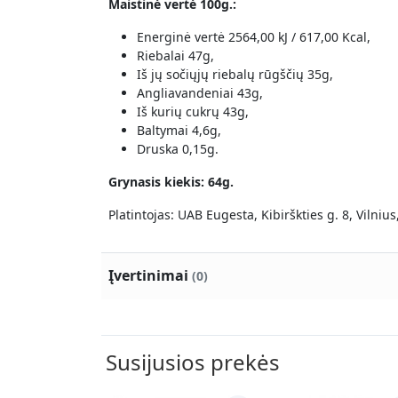
Maistinė vertė 100g.:
Energinė vertė 2564,00 kJ / 617,00 Kcal,
Riebalai 47g,
Iš jų sočiųjų riebalų rūgščių 35g,
Angliavandeniai 43g,
Iš kurių cukrų 43g,
Baltymai 4,6g,
Druska 0,15g.
Grynasis kiekis: 64g.
Platintojas: UAB Eugesta, Kibirškties g. 8, Vilnius
Įvertinimai
(0)
Susijusios prekės