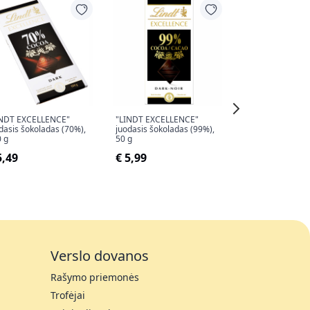
INDT EXCELLENCE"
"LINDT EXCELLENCE"
"KIT KAT" šokola
dasis šokoladas (70%),
juodasis šokoladas (99%),
€ 1,19
 g
50 g
5,49
€ 5,99
Verslo dovanos
Rašymo priemonės
Trofėjai