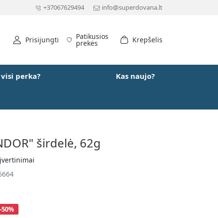
+37067629494
info@superdovana.lt
Patikusios
Prisijungti
Krepšelis
prekės
 visi perka?
Kas naujo?
NDOR" širdelė, 62g
įvertinimai
6664
-50%