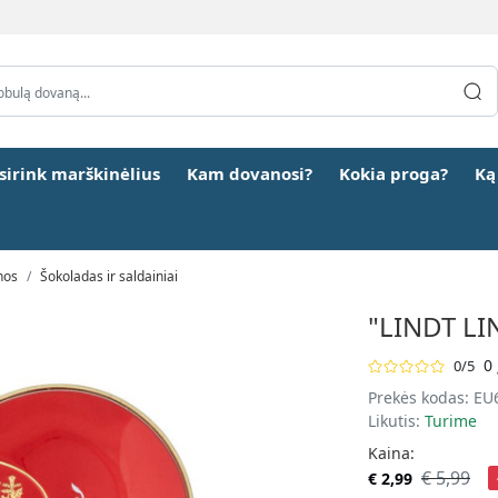
šsirink marškinėlius
Kam dovanosi?
Kokia proga?
Ką
nos
Šokoladas ir saldainiai
"LINDT LI
0 
0/5
Prekės kodas:
EU
Likutis:
Turime
Kaina:
€ 5,99
€ 2,99