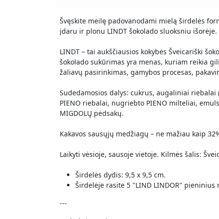
Švęskite meilę padovanodami mielą širdelės for
įdaru ir plonu LINDT šokolado sluoksniu išorėje.
LINDT – tai aukščiausios kokybės Šveicariški šoko
šokolado sukūrimas yra menas, kuriam reikia gili
žaliavų pasirinkimas, gamybos procesas, pakavi
Sudedamosios dalys: cukrus, augaliniai riebalai
PIENO riebalai, nugriebto PIENO milteliai, emuls
MIGDOLŲ pėdsakų.
Kakavos sausųjų medžiagų – ne mažiau kaip 32%
Laikyti vėsioje, sausoje vietoje. Kilmės šalis: Šveic
Širdelės dydis: 9,5 x 9,5 cm.
Širdelėje rasite 5 "LIND LINDOR" pieninius 
---