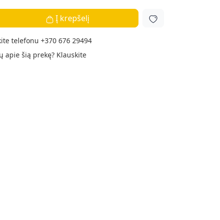
Į krepšelį
ite telefonu
+370 676 29494
ų apie šią prekę?
Klauskite