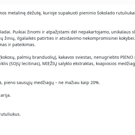
mos metalinę dėžutę, kurioje supakuoti pieninio šokolado rutuliuk
ladai. Puikiai žinomi ir atpažįstami dėl nepakartojamo, unikalaus sk
ų žinių, ilgalaikės patirties ir atsidavimo nekompromisinei kokybe
mas ir pateikimas.
 (kokosų, palmių branduolių), kakavos sviestas, nenugriebto PIENO
iklis (SOJŲ lecitinas), MIEŽIŲ salyklo ekstraktas, kvapiosios medži
, pieno sausųjų medžiagų – ne mažiau kaip 20%.
arija.
rutuliukus.