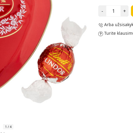
-
+
Arba užsisakyk
Turite klausim
1
/
4