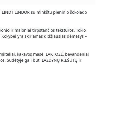
ai LINDT LINDOR su minkštu pieninio šokolado
onio ir maloniai tirpstančios tekstūros. Tokio
i. Kokybei yra skiriamas didžiausias dėmesys –
 milteliai, kakavos masė, LAKTOZĖ, bevandeniai
agos. Sudėtyje gali būti LAZDYNŲ RIEŠUTŲ ir