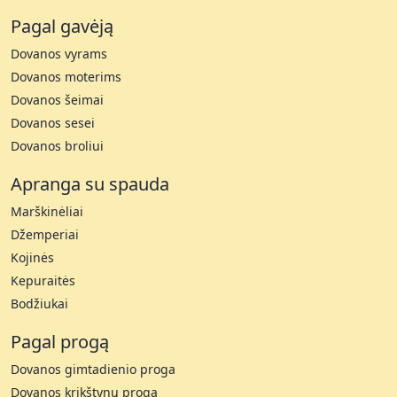
Pagal gavėją
Dovanos vyrams
Dovanos moterims
Dovanos šeimai
Dovanos sesei
Dovanos broliui
Apranga su spauda
Marškinėliai
Džemperiai
Kojinės
Kepuraitės
Bodžiukai
Pagal progą
Dovanos gimtadienio proga
Dovanos krikštynų proga