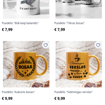
Puodelis "Būk kaip balandis"
Puodelis "Tikras bosas"
€ 7,99
€ 7,99
Puodelis "Auksinis bosas"
Puodelis "Sėkmingas verslas"
€ 9,99
€ 9,99