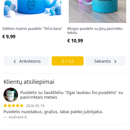
Stiklinis matinis puodelis "Tėčio kava"
Blizgus puodelis su Jūsų pasirinktu
tekstu
€ 9,99
€ 10,99
Ankstesnis
2 / 12
Sekantis
Klientų atsiliepimai
Puodelis su šaukšteliu "Ilgai laukiau šio puodelio" su
pasirinktais metais
2026-05-19
Puodelis nuostabus, gražus, labai patiko jubilijatui.
Audronė A.