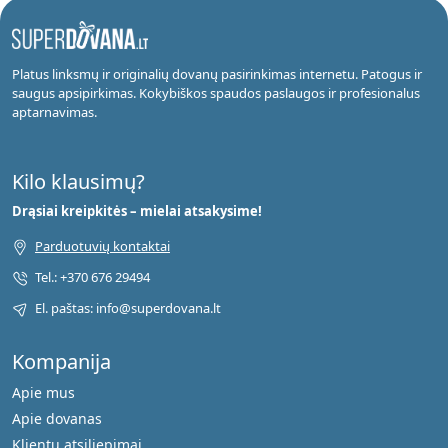
Platus linksmų ir originalių dovanų pasirinkimas internetu. Patogus ir
saugus apsipirkimas. Kokybiškos spaudos paslaugos ir profesionalus
aptarnavimas.
Kilo klausimų?
Drąsiai kreipkitės – mielai atsakysime!
Parduotuvių kontaktai
Tel.: +370 676 29494
El. paštas: info@superdovana.lt
Kompanija
Apie mus
Apie dovanas
Klientų atsiliepimai