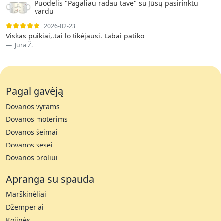
Puodelis "Pagaliau radau tave" su Jūsų pasirinktu
vardu
2026-02-23
Viskas puikiai,.tai lo tikėjausi. Labai patiko
Jūra Ž.
Pagal gavėją
Dovanos vyrams
Dovanos moterims
Dovanos šeimai
Dovanos sesei
Dovanos broliui
Apranga su spauda
Marškinėliai
Džemperiai
Kojinės