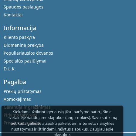
Spaudos paslaugos
Kontaktai
Informacija
Kliento paskyra
Didmeninė prekyba
Populiariausios dovanos
Specialūs pasiūlymai
D.U.K.
Pagalba
Prekių pristatymas
Apmokėjimas
Garantija ir gražinimas
Siekdami užtikrinti geriausią Jūsų naršymo patirtį, šioje
Pirkimo taisyklės
svetainėje naudojame slapukus (ang. cookies). Savo sutikimą
Privatumo politika
bet kada galėsite atšaukti pakeisdami interneto naršyklės
nustatymus ir ištrindami įrašytus slapukus.
Daugiau apie
slapukus