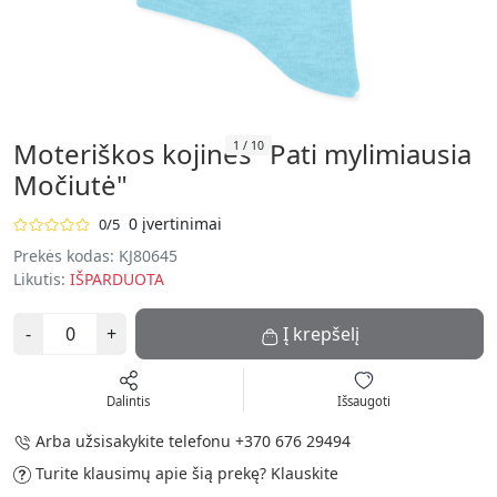
Moteriškos kojinės "Pati mylimiausia
1
/
10
Močiutė"
0 įvertinimai
0/5
Prekės kodas:
KJ80645
Likutis:
IŠPARDUOTA
-
+
Į krepšelį
Dalintis
Išsaugoti
Arba užsisakykite telefonu
+370 676 29494
Turite klausimų apie šią prekę?
Klauskite