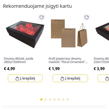
Rekomenduojame įsigyti kartu
Dovanų dėžutė, juoda
Kraft popieriaus dovanų
Dovanų dėž
280x210x90mm
maišelis "Floral Ornament"
250x155x
(34,5x25x8cm)
€ 4,99
€ 1,99
€ 3,99
Į krepšelį
Į krepšelį