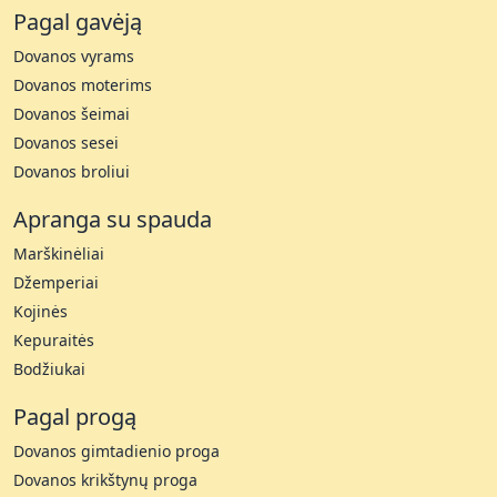
Pagal gavėją
Dovanos vyrams
Dovanos moterims
Dovanos šeimai
Dovanos sesei
Dovanos broliui
Apranga su spauda
Marškinėliai
Džemperiai
Kojinės
Kepuraitės
Bodžiukai
Pagal progą
Dovanos gimtadienio proga
Dovanos krikštynų proga