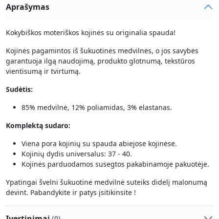
Aprašymas
Kokybiškos moteriškos kojinės su originalia spauda!
Kojinės pagamintos iš šukuotinės medvilnės, o jos savybės
garantuoja ilgą naudojimą, produkto glotnumą, tekstūros
vientisumą ir tvirtumą.
Sudėtis:
85% medvilnė, 12% poliamidas, 3% elastanas.
Komplektą sudaro:
Viena pora kojinių su spauda abiejose kojinėse.
Kojinių dydis universalus: 37 - 40.
Kojinės parduodamos susegtos pakabinamoje pakuotėje.
Ypatingai švelni šukuotinė medvilnė suteiks didelį malonumą
dėvint. Pabandykite ir patys įsitikinsite !
Įvertinimai
(0)