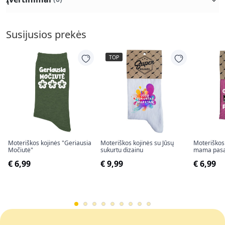
Susijusios prekės
TOP
Moteriškos kojinės "Geriausia
Moteriškos kojinės su Jūsų
Moteriškos 
Močiutė"
sukurtu dizainu
mama pasa
€ 6,99
€ 9,99
€ 6,99